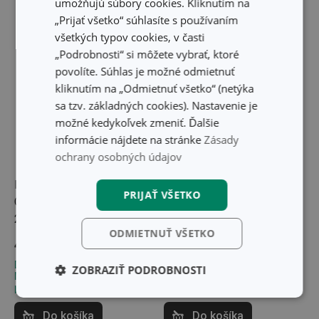
umožňujú súbory cookies. Kliknutím na
„Prijať všetko“ súhlasíte s používaním
všetkých typov cookies, v časti
„Podrobnosti“ si môžete vybrať, ktoré
povolíte. Súhlas je možné odmietnuť
kliknutím na „Odmietnuť všetko“ (netýka
sa tzv. základných cookies). Nastavenie je
možné kedykoľvek zmeniť. Ďalšie
informácie nájdete na stránke
Zásady
ochrany osobných údajov
Doprava zdarma
Panvica hlboká
Panvica hlboká
PRIJAŤ VŠETKO
GrandCHEF+ ø 24 cm,
GrandCHEF+ ø 28 cm,
2 úchyty
2 úchyty
ODMIETNUŤ VŠETKO
45,30 €
54,10 €
Dostupné v eshope
Dostupné v eshope
ZOBRAZIŤ PODROBNOSTI
Môžete mať ihneď v 31
Môžete mať ihneď v 31
predajniach
predajniach
Základné
Analytické a
(funkčné) cookies
preferenčné
Do košíka
Do košíka