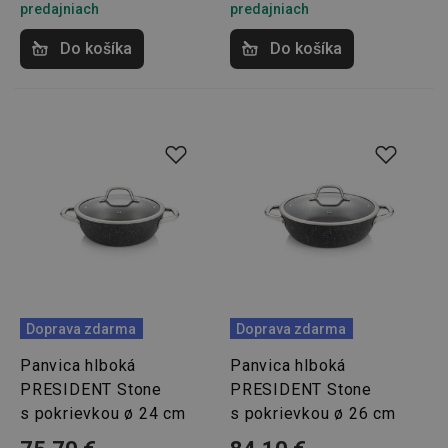
predajniach
predajniach
receive-cookie-deprecation
.doubleclick.net
4 mesiace
4 týždne
Do košíka
Do košíka
Google
Privacy Policy
cjConsent
.tescoma.sk
1 rok
Doprava zdarma
Doprava zdarma
Panvica hlboká
Panvica hlboká
PRESIDENT Stone
PRESIDENT Stone
s pokrievkou ø 24 cm
s pokrievkou ø 26 cm