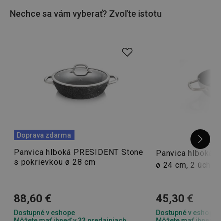
a
PRESIDENT
aj vy - varenie väčšieho množstva jedla vám
Nechce sa vám vyberať? Zvoľte istotu
pôjde jedna radosť.
Doprava zdarma
Panvica hlboká PRESIDENT Stone
Panvica hlboká 
s pokrievkou ø 28 cm
ø 24 cm, 2 úchyt
88,60 €
45,30 €
Dostupné v eshope
Dostupné v eshope
Môžete mať ihneď v 33 predajniach
Môžete mať ihneď v 