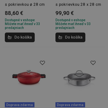
s pokrievkou ø 28 cm
s pokrievkou 28 x 28 cm
88,60 €
99,90 €
Dostupné v eshope
Dostupné v eshope
Môžete mať ihneď v 33
Môžete mať ihneď v 33
predajniach
predajniach
Do košíka
Do košíka
lastVisitedProducts
www.tescoma.sk
4 týždne
2 dni
shopsys_abc
www.tescoma.sk
6
mesiacov
SERVERID
Cookies
HAProxy
relácie
Technologies LLC
.clickonometrics.pl
Doprava zdarma
Doprava zdarma