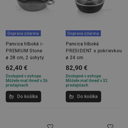
Doprava zdarma
Doprava zdarma
Panvica hlboká i-
Panvica hlboká
PREMIUM Stone
PRESIDENT s pokrievkou
ø 28 cm, 2 úchyty
ø 24 cm
62,40 €
82,90 €
Dostupné v eshope
Dostupné v eshope
Môžete mať ihneď v 26
Môžete mať ihneď v 32
predajniach
predajniach
Do košíka
Do košíka