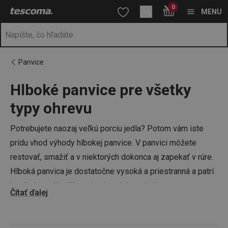
Nachádzate sa na stránke Hlboké panvice s pokrievkou aj bez
0
Prejsť na vyhľadávanie
Prejsť na hlavný obsah
Prejsť na navigáciu
MENU
Panvice
Hlboké panvice pre všetky
a
na
typy ohrevu
Potrebujete naozaj veľkú porciu jedla? Potom vám iste
prídu vhod výhody hlbokej panvice. V panvici môžete
restovať, smažiť a v niektorých dokonca aj zapekať v rúre.
Hlboká panvica je dostatočne vysoká a priestranná a patrí
k najuniverzálnejšiemu
kuchynskému riadu
.
Čítať ďalej
Spoľahnite sa na produktové rady
GrandCHEF
,
SmartCLICK