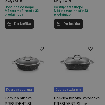
75,70 €
84,10 €
udid
.tescoma.cz
1 mesiac
Dostupné v eshope
Dostupné v eshope
Môžete mať ihneď v 33
Môžete mať ihneď v 33
predajniach
predajniach
Do košíka
Do košíka
__rtbh.lid
www.tescoma.sk
1 rok
Doprava zdarma
Doprava zdarma
Panvica hlboká
Panvica hlboká štvorcová
pid
1
Twitter Inc.
sekunda
.smartadserver.com
PRESIDENT Stone
PRESIDENT Stone