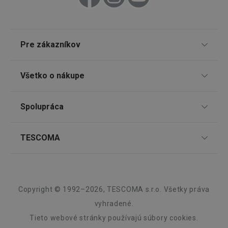
46660_fts
www.tescoma.sk
3 dni
VISITOR_PRIVACY_METADATA
5
YouTube
Pre zákazníkov
mesiacov
.youtube.com
4 týždne
TESCOMA klub
Všetko o nákupe
Darčekové poukazy
Doprava a spôsob platby
Spolupráca
Zákaznícky servis TESCOMA
Nákupný poriadok
Najčastejšie otázky
Pre firmy
TESCOMA
Reklamácie a vrátenie tovaru v eshope
Informácie o obaloch a elektroodpadoch
Affiliate program
Reklamácie v predajniach
O nás
Kariéra
Záruka a servis TESCOMA
Dizajn
Copyright © 1992–2026, TESCOMA s.r.o. Všetky práva
Kvalita
vyhradené.
Tieto webové stránky používajú súbory cookies.
Blog