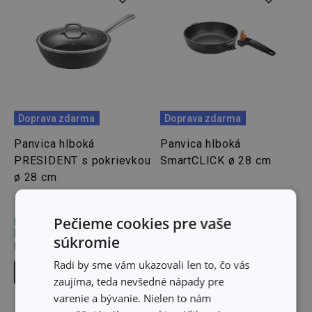
Doprava zdarma
Doprava zdarma
Panvica hlboká
Panvica hlboká
PRESIDENT s pokrievkou
SmartCLICK ø 28 cm
ø 28 cm
107,00 €
78,60 €
Pečieme cookies pre vaše
Dostupné v eshope
Dostupné v eshope
Môžete mať ihneď v 31
Môžete mať ihneď v 32
súkromie
predajniach
predajniach
Radi by sme vám ukazovali len to, čo vás
Do košíka
Do košíka
zaujíma, teda nevšedné nápady pre
varenie a bývanie. Nielen to nám