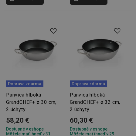
cookies
Marketingové
Funkčné súbory
cookies
Základné (funkčné) cookies
Analytické a preferenčné cookies
Doprava zdarma
Doprava zdarma
Marketingové cookies
Funkčné súbory
Panvica hlboká
Panvica hlboká
Nevyhnutne potrebné súbory cookie umožňujú
GrandCHEF+ ø 30 cm,
GrandCHEF+ ø 32 cm,
základné funkcie webovej lokality, ako prihlásenie
2 úchyty
2 úchyty
používateľa a správa účtu. Webová lokalita sa nedá
správne používať bez nevyhnutne potrebných
58,20 €
60,30 €
súborov cookie.
Dostupné v eshope
Dostupné v eshope
Poskytovateľ
/
Uplynutie
Názov
Môžete mať ihneď v 31
Môžete mať ihneď v 29
Doména
platnosti