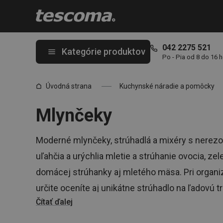
Nachádzate sa na stránke Mlynčeky
042 2275 521
Kategórie produktov
Po - Pia od 8 do 16 
Úvodná strana
Kuchynské náradie a pomôcky
Mlynčeky
Moderné mlynčeky, strúhadlá a mixéry s nerez
uľahčia a urýchlia mletie a strúhanie ovocia, zel
domácej strúhanky aj mletého mäsa. Pri organ
určite oceníte aj unikátne strúhadlo na ľadovú t
Čítať ďalej
TESCOMA a staňte sa majstrom šéfkuchárom aj