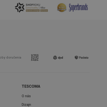
tnější a efektivnější
evníkom webových
Twitterom z webovej
ledné produkty
 skúseností
e. Identifikuje
u do prehľadávača.
lancer.
oby doručenia
ookie-Script.com k
soubory cookie
okie Cookie-
šenie ľudí a
ospešné, pretože
TESCOMA
žívaní tejto
O nás
vu stavu relácie
.
Dizajn