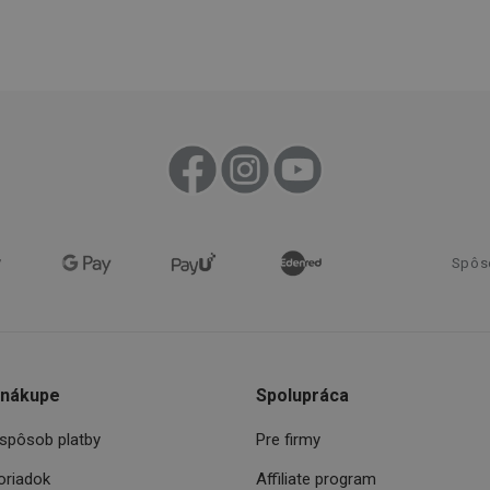
konkrétnímu serveru a zajistí konzisten
prohlížení.
1
Tento súbor cookie umožňuje návšt
Twitter Inc.
sekunda
stránok používať funkcie súvisiace s 
.smartadserver.com
stránky, ktorú navštevujú.
www.tescoma.sk
4 týždne
Tento súbor cookie zaznamenáva pos
2 dni
zobrazené návštevníkom pre zlepšenie
prehliadania a odporúčaní.
www.tescoma.sk
6
mesiacov
Cookies
Zvyčajne sa používa na vyváženie záťaž
HAProxy
relácie
server, ktorý doručil poslednú stránk
Technologies LLC
Priradené k softvéru HAProxy Load Ba
.clickonometrics.pl
Spôs
nt
1 mesiac
Tento soubor cookie používá služba C
CookieScript
zapamatování předvoleb souhlasu se 
www.tescoma.sk
návštěvníků. Je nutné, aby banner co
Script.com fungoval správně.
29 minút
Tento súbor cookie sa používa na rozlí
Cloudflare Inc.
59
robotov. To je pre webovú stránku pr
.heureka.sk
 nákupe
Spolupráca
sekúnd
umožňuje vytvárať platné správy o pou
webovej stránky.
spôsob platby
Pre firmy
.clickonometrics.pl
Cookies
Tento súbor cookie sa používa na sprá
relácie
užívateľov naprieč žiadosťou o stránku
oriadok
Affiliate program