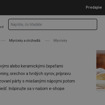
Prejsť na vyhľadávanie
Prejsť na hlavný obsah
Prejsť na navigáciu
Predajne
hod
Mlynčeky a strúhadlá
Mlynčeky
ovými alebo keramickými čepeľami
eniny, orechov a tvrdých syrov, prípravu
izovaní párty s miešanými nápojmi potom
riešť. Inšpirujte sa v našom e-shope
 vy.