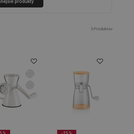
anejšie produkty
5
Produktov
5 %
-25 %