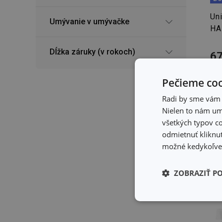
Un
Umývanie v umývačke
HA
Dĺžka záruky (v rokoch)
67
Dos
Môž
Pečieme coo
pre
Radi by sme vám u
Nielen to nám umo
všetkých typov co
odmietnuť kliknut
možné kedykoľvek
ZOBRAZIŤ P
Základné (fun
cookies