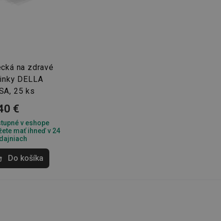
kčné) cookies
Analytické a preferenčné cookies
Marketingové cookies
F
ecká na zdravé
súbory cookie umožňujú základné funkcie webovej lokality, ako prihlásenie používate
činky DELLA
edá správne používať bez nevyhnutne potrebných súborov cookie.
SA, 25 ks
Poskytovateľ
/
Uplynutie
Popis
40 €
Doména
platnosti
recation
.doubleclick.net
4 mesiace
Tento soubor cookie se používá pro sig
tupné v eshope
4 týždne
webových stránek o depreciaci soubor
ete mať ihneď v 24
systém přijímá, a zajištění souladu a p
dajniach
vyvíjejícími se webovými standardy a 
ochraně soukromí.
Do košíka
.tescoma.sk
1 rok
Tento soubor cookie se používá k ukl
uživatele pro cookies na webových st
.tescoma.cz
1 mesiac
Tento cookie se používá k jedinečné ide
která mají přístup k webové stránce, 
používání a zlepšila uživatelskou zkuš
Google Privacy Policy
www.tescoma.sk
1 rok
Tento soubor cookie se používá k rout
navigačních zkušeností uživatele tím, ž