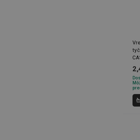
Základné (fun
Vr
Nevyhnutne potrebné 
ty
Webová lokalita sa n
CA
Názov
2,
receive-cookie-dep
Dos
Môž
pre
cjConsent
udid
__rtbh.lid