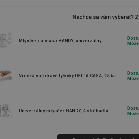
e ostré
nože na syr
,
na zeleninu
alebo
na
Nechce sa vám vyberať? Zv
Dostu
Mlynček na mäso HANDY, univerzálny
Môžet
Dostu
Vrecká na zdravé tyčinky DELLA CASA, 25 ks
Môžet
Dostu
Univerzálny mlynček HANDY, 4 strúhadlá
Môžet