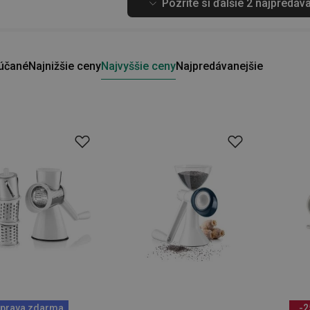
Pozrite si ďalšie 2 najpredáv
účané
Najnižšie ceny
Najvyššie ceny
Najpredávanejšie
prava zdarma
-2