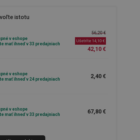
oľte istotu
56,20 €
pné v eshope
Ušetríte
14,10 €
e mať ihneď v 33 predajniach
42,10 €
pné v eshope
2,40 €
e mať ihneď v 24 predajniach
pné v eshope
67,80 €
e mať ihneď v 33 predajniach