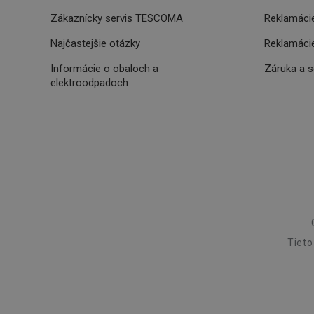
__cf_bm
Zákaznícky servis TESCOMA
Reklamácie
Najčastejšie otázky
Reklamácie
46660_fts
VISITOR_PRIVACY_
Informácie o obaloch a
Záruka a 
elektroodpadoch
Poskytova
Názov
Názov
/
Doména
Názov
C
FPLC
.tescoma.
uid
Tieto
XANDR_PANID
am-uid
VP