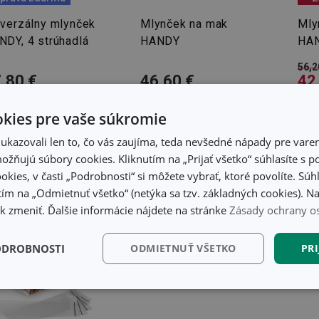
iverzálny mlynček
Mlynček na mak
Mly
NDY, 4 strúhadlá
HANDY
HAN
56,2
,80 €
46,60 €
42
tupné v eshope
Dostupné v eshope
Dost
ete mať ihneď v 33
Môžete mať ihneď v 33
Môže
kies pre vaše súkromie
dajniach
predajniach
pred
kazovali len to, čo vás zaujíma, teda nevšedné nápady pre varen
Do košíka
Do košíka
žňujú súbory cookies. Kliknutím na „Prijať všetko“ súhlasíte s 
okies, v časti „Podrobnosti“ si môžete vybrať, ktoré povolíte. Sú
ím na „Odmietnuť všetko“ (netýka sa tzv. základných cookies). Na
 zmeniť. Ďalšie informácie nájdete na stránke
Zásady ochrany o
ODROBNOSTI
ODMIETNUŤ VŠETKO
PRI
kčné)
Analytické a
Marketingové
Fu
preferenčné cookies
cookies