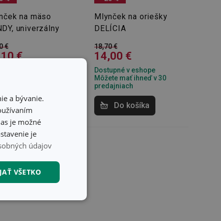
nček na mäso
Mlynček na oriešky
DY, univerzálny
DELÍCIA
0 €
18,70 €
,10 €
14,00 €
upné v eshope
Dostupné v eshope
te mať ihneď v 33
Môžete mať ihneď v 30
ajniach
predajniach
ie a bývanie.
Do košíka
Do košíka
používaním
hlas je možné
stavenie je
sobných údajov
JAŤ VŠETKO
nkčné súbory