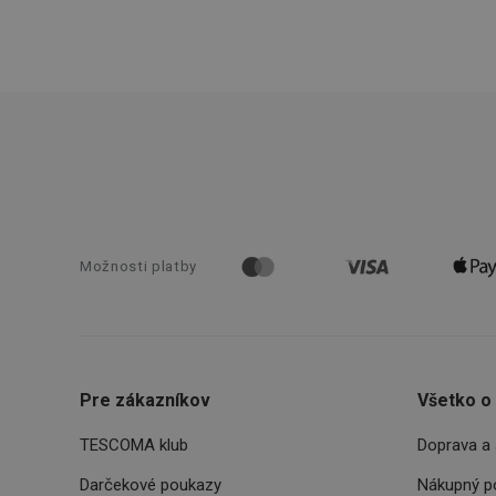
pid
lastVisitedProducts
shopsys_abc
SERVERID
Možnosti platby
CookieScriptConse
__cf_bm
Pre zákazníkov
Všetko o
TESCOMA klub
Doprava a 
CCMSESSID
Darčekové poukazy
Nákupný p