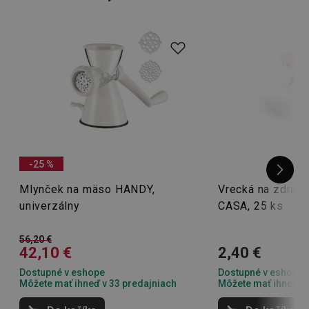
nože na syr
,
na zeleninu
alebo
na mäso
!
-25 %
Mlynček na mäso HANDY,
Vrecká na zdrav
univerzálny
CASA, 25 ks
56,20 €
42,10 €
2,40 €
Dostupné v eshope
Dostupné v eshope
Môžete mať ihneď v 33 predajniach
Môžete mať ihneď v 