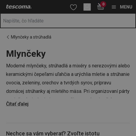
Nachádzate sa na stránke Mlynčeky
0
Prejsť na vyhľadávanie
Prejsť na hlavný obsah
Prejsť na navigáciu
MENU
Mlynčeky a strúhadlá
Mlynčeky
a
na
Moderné mlynčeky, strúhadlá a mixéry s nerezovými alebo
keramickými čepeľami uľahčia a urýchlia mletie a strúhanie
ovocia, zeleniny, orechov a tvrdých syrov, prípravu
domácej strúhanky aj mletého mäsa. Pri organizovaní párty
s miešanými nápojmi potom určite oceníte aj unikátne
Čítať ďalej
strúhadlo na ľadovú triešť. Inšpirujte sa v našom e-shope
TESCOMA a staňte sa majstrom šéfkuchárom aj vy.
Nechce sa vám vyberať? Zvoľte istotu
V ponuke pre vás máme tiež napríklad perfektne ostré