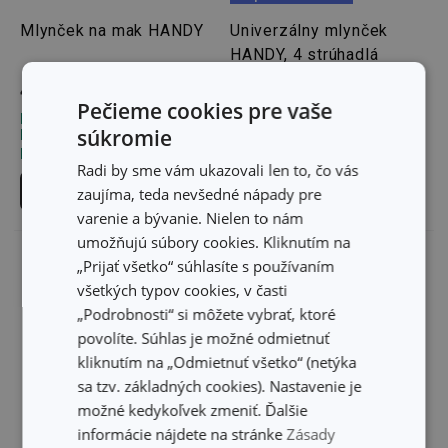
Mlynček na mak HANDY
Univerzálny mlynček
HANDY, 4 strúhadlá
46,60 €
67,80 €
Pečieme cookies pre vaše
Dostupné v eshope
Dostupné v eshope
súkromie
Môžete mať ihneď v 33
Môžete mať ihneď v 33
predajniach
predajniach
Radi by sme vám ukazovali len to, čo vás
Do košíka
Do košíka
zaujíma, teda nevšedné nápady pre
varenie a bývanie. Nielen to nám
umožňujú súbory cookies. Kliknutím na
„Prijať všetko“ súhlasíte s používaním
všetkých typov cookies, v časti
„Podrobnosti“ si môžete vybrať, ktoré
povolíte. Súhlas je možné odmietnuť
kliknutím na „Odmietnuť všetko“ (netýka
sa tzv. základných cookies). Nastavenie je
možné kedykoľvek zmeniť. Ďalšie
informácie nájdete na stránke
Zásady