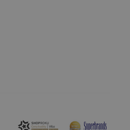
unkčné súbory
ľa a správa účtu.
nál majiteli
ů cookie, které
řizpůsobivosti s
právními předpisy o
ádání souhlasu
ránkách.
ntifikaci zařízení,
aby sledovala
enost.
ingu a ke zlepšení
e je přiřadí
tnější a efektivnější