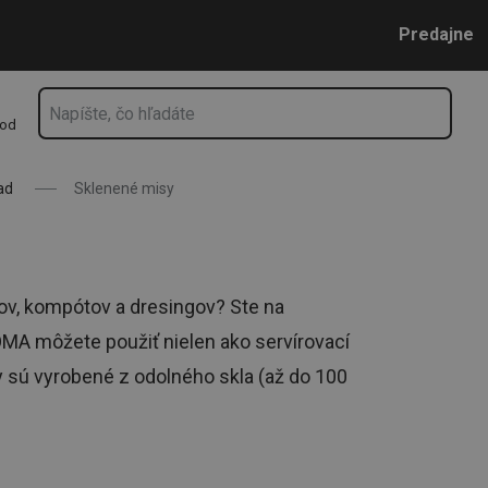
tiach
Prejsť na vyhľadávanie
Prejsť na hlavný obsah
Prejsť na navigáciu
Predajne
hod
ad
Sklenené misy
tov, kompótov a dresingov? Ste na
MA môžete použiť nielen ako servírovací
isy sú vyrobené z odolného skla (až do 100
.