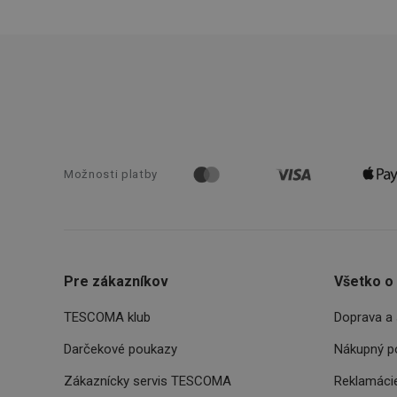
pid
lastVisitedProducts
shopsys_abc
SERVERID
Možnosti platby
CookieScriptConse
Pre zákazníkov
Všetko o
__cf_bm
TESCOMA klub
Doprava a 
CCMSESSID
Darčekové poukazy
Nákupný p
Zákaznícky servis TESCOMA
Reklamácie
__cf_bm