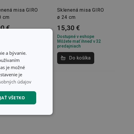
enená misa GIRO
Sklenená misa GIRO
0 cm
ø 24 cm
90 €
15,30 €
upné v eshope
Dostupné v eshope
te mať ihneď v 32
Môžete mať ihneď v 32
ajniach
predajniach
ie a bývanie.
Do košíka
Do košíka
používaním
hlas je možné
stavenie je
sobných údajov
JAŤ VŠETKO
nkčné súbory