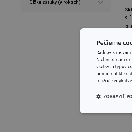
Dĺžka záruky (v rokoch)
Sk
ø 
3,
Dos
Môž
Pečieme coo
pre
Radi by sme vám u
Nielen to nám umo
všetkých typov co
odmietnuť kliknut
možné kedykoľvek
ZOBRAZIŤ P
Základné (fun
cookies