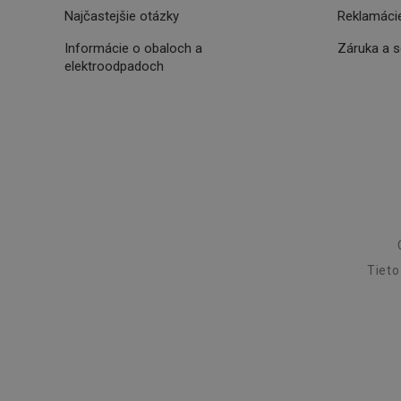
Najčastejšie otázky
Reklamácie
46660_fts
Informácie o obaloch a
Záruka a 
VISITOR_PRIVACY_
elektroodpadoch
Poskytova
Názov
Názov
/
Doména
Názov
C
FPLC
.tescoma.
uid
Tieto
XANDR_PANID
am-uid
VP
204_wm