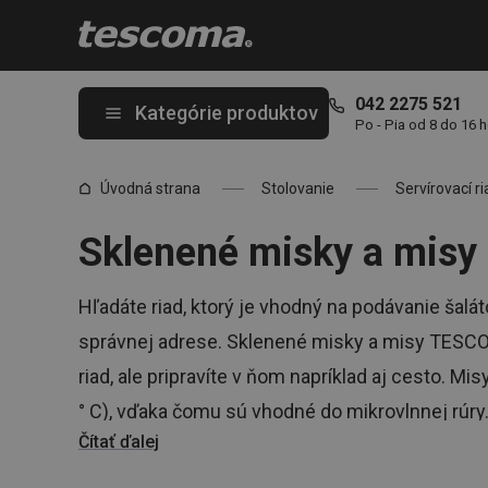
Nachádzate sa na stránke Sklenené misky a misy 🥗 - v 5 veľkos
042 2275 521
Kategórie produktov
Po - Pia od 8 do 16 
Úvodná strana
Stolovanie
Servírovací ri
Sklenené misky a misy
Hľadáte riad, ktorý je vhodný na podávanie šalá
správnej adrese. Sklenené misky a misy TESCO
riad, ale pripravíte v ňom napríklad aj cesto. M
° C), vďaka čomu sú vhodné do mikrovlnnej rúry
Čítať ďalej