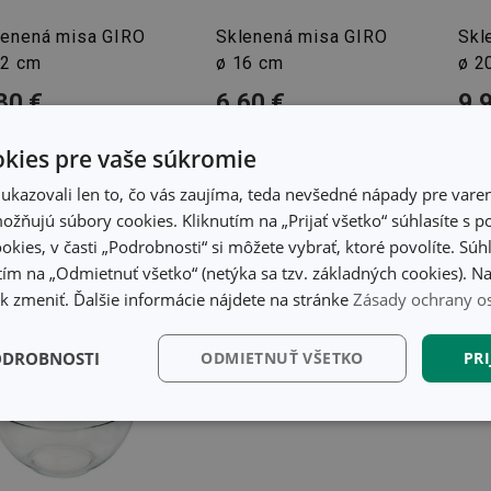
lenená misa GIRO
Sklenená misa GIRO
Skl
12 cm
ø 16 cm
ø 2
80 €
6,60 €
9,
tupné v eshope
Dostupné v eshope
Dost
ete mať ihneď v 33
Môžete mať ihneď v 33
Môže
kies pre vaše súkromie
dajniach
predajniach
pred
kazovali len to, čo vás zaujíma, teda nevšedné nápady pre varen
Do košíka
Do košíka
žňujú súbory cookies. Kliknutím na „Prijať všetko“ súhlasíte s 
okies, v časti „Podrobnosti“ si môžete vybrať, ktoré povolíte. Sú
ím na „Odmietnuť všetko“ (netýka sa tzv. základných cookies). Na
 zmeniť. Ďalšie informácie nájdete na stránke
Zásady ochrany o
ODROBNOSTI
ODMIETNUŤ VŠETKO
PRI
kčné)
Analytické a
Marketingové
Fu
preferenčné cookies
cookies