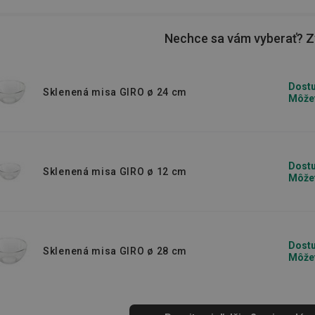
ie vybavenie, ako napríklad porcelánové
napríklad
stojany na vajíčka
.
Nechce sa vám vyberať? Zv
Dostu
Sklenená misa GIRO ø 24 cm
Môžet
Dostu
Sklenená misa GIRO ø 12 cm
Môžet
Dostu
Sklenená misa GIRO ø 28 cm
Môžet