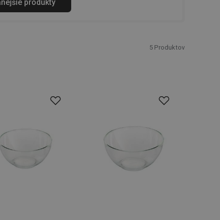
anejšie produkty
5
Produktov