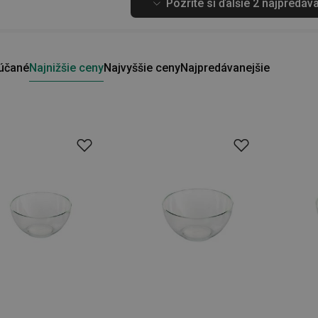
Pozrite si ďalšie 2 najpredáv
účané
Najnižšie ceny
Najvyššie ceny
Najpredávanejšie