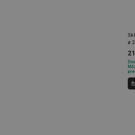
Základné (fun
Sk
Nevyhnutne potrebné 
ø 
Webová lokalita sa n
21
Názov
Dos
Môž
receive-cookie-dep
pre
cjConsent
udid
__rtbh.lid