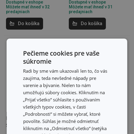
Dostupné v eshope
Dostupné v eshope
Môžete mať ihneď v 32
Môžete mať ihneď v 31
predajniach
predajniach
Do košíka
Do košíka
Pečieme cookies pre vaše
súkromie
Radi by sme vám ukazovali len to, čo vás
zaujíma, teda nevšedné nápady pre
varenie a bývanie. Nielen to nám
umožňujú súbory cookies. Kliknutím na
„Prijať všetko“ súhlasíte s používaním
všetkých typov cookies, v časti
„Podrobnosti“ si môžete vybrať, ktoré
Dezertný tanier OPUS
Dezertný tanier CREMA
povolíte. Súhlas je možné odmietnuť
STRIPES ø 20 cm
ø 20 cm
kliknutím na „Odmietnuť všetko“ (netýka