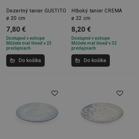
Dezertný tanier GUSTITO
Hlboký tanier CREMA
ø 20 cm
ø 22 cm
__rtbh.lid
www.tescoma.sk
1 rok
7,80 €
8,20 €
Dostupné v eshope
Dostupné v eshope
Môžete mať ihneď v 23
Môžete mať ihneď v 32
predajniach
predajniach
Do košíka
Do košíka
pid
1
Twitter Inc.
sekunda
.smartadserver.com