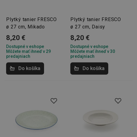
lastVisitedProducts
www.tescoma.sk
4 týždne
2 dni
Plytký tanier FRESCO
Plytký tanier FRESCO
ø 27 cm, Mikado
ø 27 cm, Daisy
8,20 €
8,20 €
Dostupné v eshope
Dostupné v eshope
Môžete mať ihneď v 29
Môžete mať ihneď v 30
predajniach
predajniach
shopsys_abc
www.tescoma.sk
6
mesiacov
Do košíka
Do košíka
SERVERID
Cookies
HAProxy
relácie
Technologies LLC
.clickonometrics.pl
CookieScriptConsent
1 mesiac