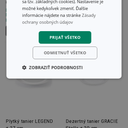
sa tzv. základných cookies). Nastavenie je
6,60 €
6,60 €
možné kedykoľvek zmeniť. Ďalšie
Dostupné v eshope
Dostupné v eshope
informácie nájdete na stránke
Zásady
Môžete mať ihneď v 26
Môžete mať ihneď v 32
predajniach
predajniach
ochrany osobných údajov
Do košíka
Do košíka
PRIJAŤ VŠETKO
ODMIETNUŤ VŠETKO
ZOBRAZIŤ PODROBNOSTI
Základné
Analytické a
(funkčné) cookies
preferenčné
cookies
Marketingové
Funkčné súbory
cookies
Plytký tanier LEGEND
Dezertný tanier GRACIE