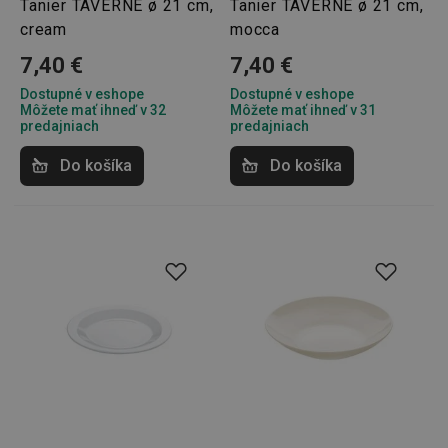
Tanier TAVERNE ø 21 cm,
Tanier TAVERNE ø 21 cm,
cream
mocca
7,40 €
7,40 €
Dostupné v eshope
Dostupné v eshope
Môžete mať ihneď v 32
Môžete mať ihneď v 31
predajniach
predajniach
Google
Privacy Policy
Do košíka
Do košíka
cjConsent
.tescoma.sk
1 rok
udid
.tescoma.cz
1 mesiac