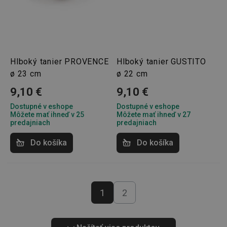
CCMSESSID
.clickonometrics.pl
Cookies
relácie
Hlboký tanier PROVENCE
Hlboký tanier GUSTITO
__cf_bm
29 minút
Cloudflare Inc.
ø 23 cm
ø 22 cm
59
.onesignal.com
sekúnd
9,10 €
9,10 €
Dostupné v eshope
Dostupné v eshope
Môžete mať ihneď v 25
Môžete mať ihneď v 27
predajniach
predajniach
Do košíka
Do košíka
46660_fts
www.tescoma.sk
3 dni
1
2
VISITOR_PRIVACY_METADATA
5
YouTube
mesiacov
.youtube.com
4 týždne