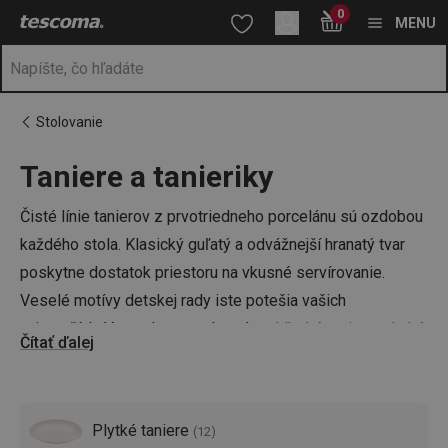
Nachádzate sa na stránke Taniere z prvotriedneho materiálu 🍽️
0
Prejsť na vyhľadávanie
Prejsť na hlavný obsah
Prejsť na navigáciu
MENU
Stolovanie
Taniere a tanieriky
a
na
Čisté línie tanierov z prvotriedneho porcelánu sú ozdobou
každého stola. Klasický guľatý a odvážnejší hranatý tvar
poskytne dostatok priestoru na vkusné servírovanie.
Veselé motívy detskej rady iste potešia vašich
najmenších. V ponuke pre vás máme
hlboké taniere
,
plytké
Čítať ďalej
taniere
i
dezertné taniere
. Oslňte každú návštevu vďaka
špičkovému riadu TESCOMA!
Plytké taniere
(
12
)