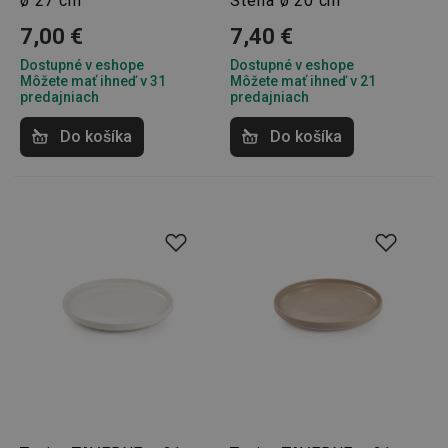
ø 27 cm
Stella ø 20 cm
7,00 €
7,40 €
Dostupné v eshope
Dostupné v eshope
Môžete mať ihneď v 31
Môžete mať ihneď v 21
Základné (funkčné) cookies
predajniach
predajniach
Analytické a preferenčné cookies
Do košíka
Do košíka
Marketingové cookies
Funkčné súbory
Nevyhnutne potrebné súbory cookie umožňujú
základné funkcie webovej lokality, ako prihlásenie
používateľa a správa účtu. Webová lokalita sa nedá
správne používať bez nevyhnutne potrebných
súborov cookie.
Poskytovateľ
/
Uplynutie
Názov
Doména
platnosti
receive-cookie-deprecation
.doubleclick.net
4 mesiace
4 týždne