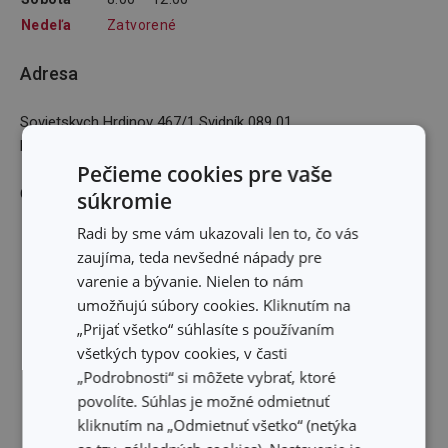
Nedeľa
Zatvorené
Adresa
Sovietskych Hrdinov 467/1 Svidník 089 01
E-mailová adresa
:
Pečieme cookies pre vaše
GPS: 49,311171N 21,5724416E
súkromie
Radi by sme vám ukazovali len to, čo vás
zaujíma, teda nevšedné nápady pre
varenie a bývanie. Nielen to nám
umožňujú súbory cookies. Kliknutím na
„Prijať všetko“ súhlasíte s používaním
všetkých typov cookies, v časti
„Podrobnosti“ si môžete vybrať, ktoré
povolíte. Súhlas je možné odmietnuť
kliknutím na „Odmietnuť všetko“ (netýka