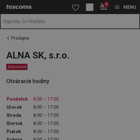
Nachádzate sa na stránke ALNA SK, s.r.o.
0
Prejsť na vyhľadávanie
Prejsť na hlavný obsah
Prejsť na navigáciu
MENU
Predajne
ALNA SK, s.r.o.
Zatvorené
Otváracie hodiny
Pondelok
8:00 – 17:00
Utorok
8:00 – 17:00
Streda
8:00 – 17:00
Štvrtok
8:00 – 17:00
Piatok
8:00 – 17:00
Sobota
8:00 – 12:00