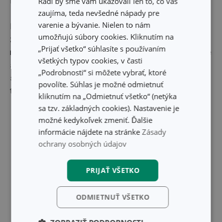
Bývanie a Design)
Radi by sme vám ukazovali len to, čo vás
zaujíma, teda nevšedné nápady pre
varenie a bývanie. Nielen to nám
Poďakovanie za ocenenie patrí predovšetkým našim
umožňujú súbory cookies. Kliknutím na
zákazníkom, ktorých vernosť a čoraz vyššie nároky nás
„Prijať všetko“ súhlasíte s používaním
neustále posúvajú vpred a sme radi, že aj v roku 2025 sme
všetkých typov cookies, v časti
si udržali ich náklonnosť. Veľkú zásluhu na úspechu má
„Podrobnosti“ si môžete vybrať, ktoré
samozrejme aj celý tím eshopu TESCOMA a všetci
povolíte. Súhlas je možné odmietnuť
tescomáci, bez ktorých by tento úspech nebol možný.
kliknutím na „Odmietnuť všetko“ (netýka
sa tzv. základných cookies). Nastavenie je
možné kedykoľvek zmeniť. Ďalšie
informácie nájdete na stránke
Zásady
ochrany osobných údajov
PRIJAŤ VŠETKO
ODMIETNUŤ VŠETKO