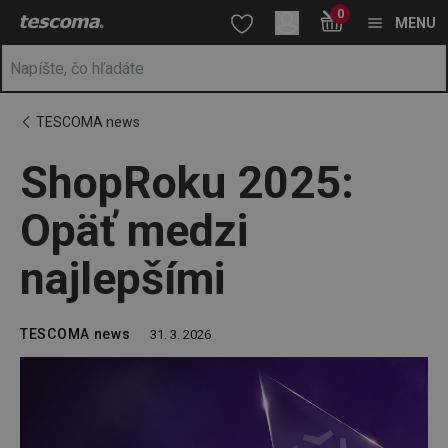
Nachádzate sa na stránke ShopRoku 2025: Opäť medzi najlepší
0
Prejsť na vyhľadávanie
Prejsť na hlavný obsah
Prejsť na navigáciu
MENU
TESCOMA news
ShopRoku 2025:
Opäť medzi
najlepšími
TESCOMA news
31. 3. 2026