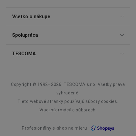
TESCOMA klub
Všetko o nákupe
Darčekové poukazy
Doprava a spôsob platby
Spolupráca
Zákaznícky servis TESCOMA
lastVisitedProducts
www.tescoma.sk
4 týždne
2 dni
Nákupný poriadok
Najčastejšie otázky
Pre firmy
TESCOMA
Reklamácie a vrátenie tovaru v eshope
Informácie o obaloch a elektroodpadoch
Affiliate program
Reklamácie v predajniach
O nás
Kariéra
Záruka a servis TESCOMA
Dizajn
Copyright © 1992–2026, TESCOMA s.r.o. Všetky práva
shopsys_abc
www.tescoma.sk
6
Kvalita
mesiacov
vyhradené.
SERVERID
Cookies
Tieto webové stránky používajú súbory cookies.
HAProxy
Blog
relácie
Technologies LLC
Viac informácií
o súboroch.
.clickonometrics.pl
Zásady ochrany osobných údajov
Profesionálny e-shop na mieru
Kontakt