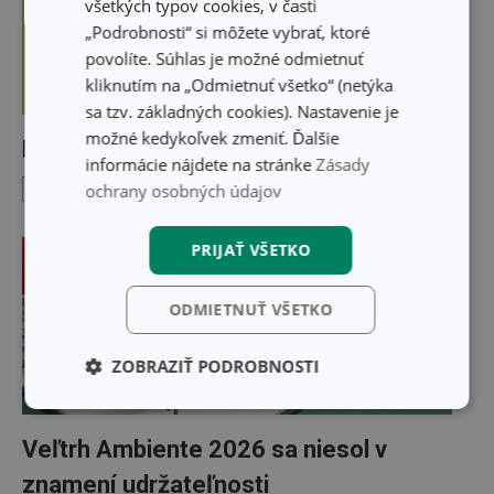
všetkých typov cookies, v časti
„Podrobnosti“ si môžete vybrať, ktoré
povolíte. Súhlas je možné odmietnuť
kliknutím na „Odmietnuť všetko“ (netýka
sa tzv. základných cookies). Nastavenie je
možné kedykoľvek zmeniť. Ďalšie
Leták jar 2026
informácie nájdete na stránke
Zásady
ochrany osobných údajov
TESCOMA news
2. 3. 2026
PRIJAŤ VŠETKO
ODMIETNUŤ VŠETKO
ZOBRAZIŤ PODROBNOSTI
Základné
Analytické a
(funkčné) cookies
preferenčné
Veľtrh Ambiente 2026 sa niesol v
cookies
znamení udržateľnosti