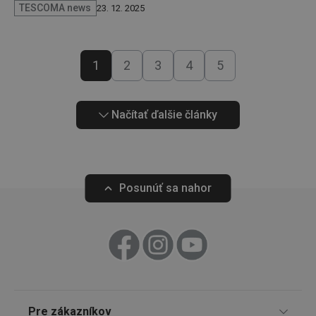
TESCOMA news
23. 12. 2025
1
2
3
4
5
Načítať ďalšie články
__rtbh.lid
www.tescoma.sk
1 rok
Posunúť sa nahor
pid
1
Twitter Inc.
sekunda
.smartadserver.com
Pre zákazníkov