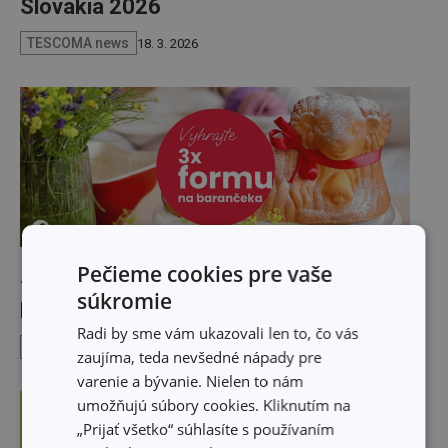
Slovakia 2026
TESCOMA news
18. 3. 2026
Pečieme cookies pre vaše
Súťaž o Keramickú formu baranček
súkromie
DELÍCIA
Radi by sme vám ukazovali len to, čo vás
TESCOMA news
11. 3. 2026
zaujíma, teda nevšedné nápady pre
varenie a bývanie. Nielen to nám
umožňujú súbory cookies. Kliknutím na
„Prijať všetko“ súhlasíte s používaním