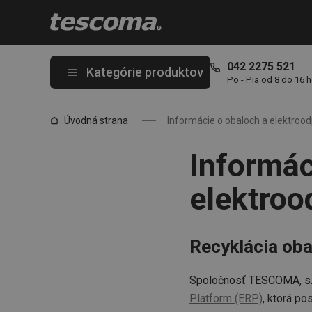
Nachádzate sa na stránke Informácie o obaloch a elektroodpad
042 2275 521
Kategórie produktov
Po - Pia od 8 do 16 
Úvodná strana
Informácie o obaloch a elektroo
Informác
elektro
Recyklácia oba
Spoločnosť TESCOMA, s.r
Platform (ERP)
, ktorá po