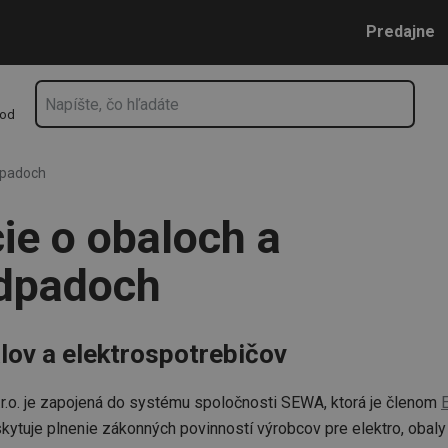
och
Prejsť na vyhľadávanie
Prejsť na hlavný obsah
Prejsť na navigáciu
Predajne
hod
dpadoch
ie o obaloch a
odpadoch
lov a elektrospotrebičov
.o. je zapojená do systému spoločnosti SEWA, ktorá je členom
skytuje plnenie zákonných povinností výrobcov pre elektro, obaly