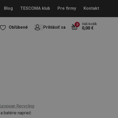
Blog
TESCOMA klub
Pre firmy
Kontakt
Váš košík
0
Obľúbené
Prihlásiť sa
0,00 €
European Recycling
 a batérie naprieč