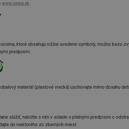
a
www.sewa.sk
kčné) cookies
Analytické a preferenčné cookies
Marketingové cookies
F
y
súbory cookie umožňujú základné funkcie webovej lokality, ako prihlásenie používate
edá správne používať bez nevyhnutne potrebných súborov cookie.
Poskytovateľ
/
Uplynutie
Popis
Doména
platnosti
recation
.doubleclick.net
4 mesiace
Tento soubor cookie se používá pro sig
scoma, ktoré obsahujú nižšie uvedené symboly, možno bezo zvyš
4 týždne
webových stránek o depreciaci soubor
systém přijímá, a zajištění souladu a p
tnymi predpismi.
vyvíjejícími se webovými standardy a 
ochraně soukromí.
.tescoma.sk
1 rok
Tento soubor cookie se používá k ukl
uživatele pro cookies na webových st
.tescoma.cz
1 mesiac
Tento cookie se používá k jedinečné ide
která mají přístup k webové stránce, 
používání a zlepšila uživatelskou zkuš
balový materiál (plastové vrecká) uschovajte mimo dosahu detí
Google Privacy Policy
www.tescoma.sk
1 rok
Tento soubor cookie se používá k rout
navigačních zkušeností uživatele tím, ž
konkrétnímu serveru a zajistí konzisten
prohlížení.
1
Tento súbor cookie umožňuje návšt
Twitter Inc.
ane slúžiť, naložte s ním v súlade s platnými predpismi o odstr
sekunda
stránok používať funkcie súvisiace s 
.smartadserver.com
stránky, ktorú navštevujú.
ajte do niektorého zo zberných miest.