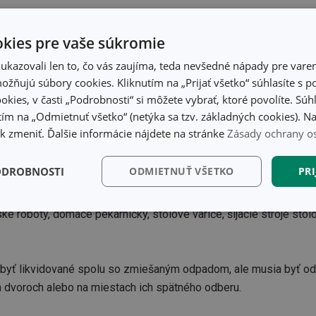
rebiče činí:
kies pre vaše súkromie
kazovali len to, čo vás zaujíma, teda nevšedné nápady pre varen
 domáce spotrebiče s hmotnosťou do max. 1 kg -
0,05 EUR/ks
/
žňujú súbory cookies. Kliknutím na „Prijať všetko“ súhlasíte s 
ké váhy, ručné vysávače, ručné šijacie stroje okrem stolových
0,
okies, v časti „Podrobnosti“ si môžete vybrať, ktoré povolíte. Sú
vače, mixéry, sendvičovače, rýchlovarné kanvice, zvlhčovače vzduc
ím na „Odmietnuť všetko“ (netýka sa tzv. základných cookies). Na
3 €/ks
/bez DPH/
 zmeniť. Ďalšie informácie nájdete na stránke
Zásady ochrany o
 domáce spotrebiče s hmotnosťou do max. 3 kg
0,19 €/ks
/bez 
dšťavovače, parné hrnce, sušičky ovocia, kávovary okrem veľkých 
ODROBNOSTI
ODMIETNUŤ VŠETKO
PRI
dy, parné čističe, mlynčeky, stolové a podlahové ventilátory, umý
kčné)
Analytické a
Marketingové
Fu
ké roboty, domáce pekárničky, stolové variče, šijacie stroje sto
preferenčné cookies
cookies
 byť likvidované spolu so zmiešaným odpadom, ale musia byť od
ch dvoroch alebo na miestach ich spätného odberu.