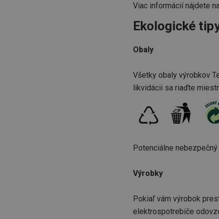
Viac informácií nájdete n
Základné (fun
Ekologické tip
Nevyhnutne potrebné 
Webová lokalita sa n
Obaly
Názov
receive-cookie-dep
Všetky obaly výrobkov Te
likvidácii sa riaďte mies
cjConsent
udid
Potenciálne nebezpečný o
__rtbh.lid
Výrobky
pid
Pokiaľ vám výrobok prest
elektrospotrebiče odovzd