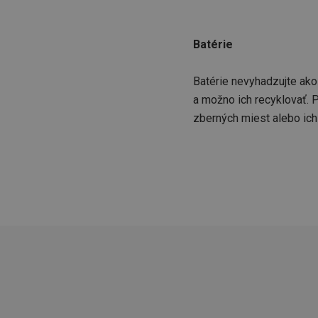
lastVisitedProducts
Batérie
shopsys_abc
SERVERID
Batérie nevyhadzujte ako
a možno ich recyklovať. 
CookieScriptConse
zberných miest alebo ich
__cf_bm
CCMSESSID
__cf_bm
46660_fts
VISITOR_PRIVACY_