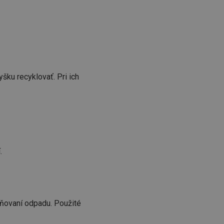
unkčné súbory
ľa a správa účtu.
nál majiteli
ku recyklovať. Pri ich
ů cookie, které
řizpůsobivosti s
právními předpisy o
ádání souhlasu
ránkách.
ntifikaci zařízení,
aby sledovala
enost.
.
ingu a ke zlepšení
e je přiřadí
tnější a efektivnější
evníkom webových
aňovaní odpadu. Použité
Twitterom z webovej