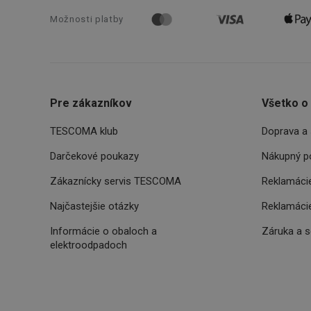
Možnosti platby
Poskytova
Názov
Názov
Pre zákazníkov
Všetko o
/
Doména
Názov
C
FPLC
.tescoma.
TESCOMA klub
Doprava a 
uid
Darčekové poukazy
Nákupný p
XANDR_PANID
Zákaznícky servis TESCOMA
Reklamácie
am-uid
Najčastejšie otázky
Reklamácie
VP
Informácie o obaloch a
Záruka a 
204_wm
elektroodpadoch
xeadth
ar_debug
xeadth_172
xeadth_204
c