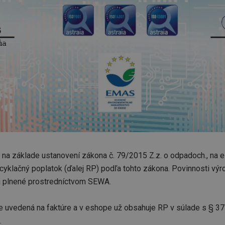
a základe ustanovení zákona č. 79/2015 Z.z. o odpadoch., na e
klačný poplatok (ďalej RP) podľa tohto zákona. Povinnosti výr
ú plnené prostredníctvom SEWA.
e uvedená na faktúre a v eshope už obsahuje RP v súlade s § 37 
.