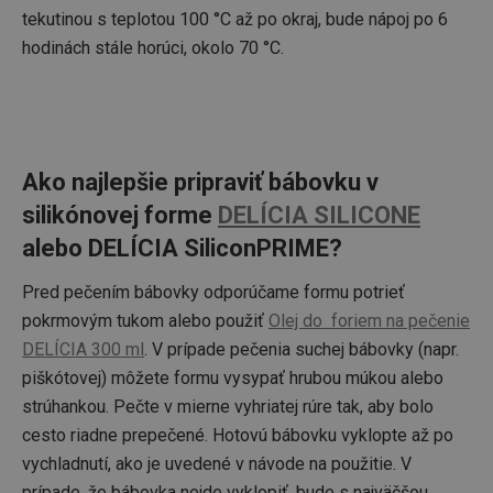
užív
použív
tekutinou s teplotou 100 °C až po okraj, bude nápoj po 6
anga
skúsen
rekl
výkon
hodinách stále horúci, okolo 70 °C.
rôz
stránk
web
strá
_ga_0ZC6D8FXBQ
.tescoma.sk
1 rok 1
Tento
zam
mesiac
cooki
zlep
Google
pers
zacho
rekl
relace
g
1 rok
Ten
Eventbrite Inc.
Ako najlepšie pripraviť bábovku v
_clck
.tescoma.sk
1 rok
Tento 
cook
.creativecdn.com
použí
s Ev
silikónovej forme
DELÍCIA SILICONE
sledo
použ
uživat
dor
alebo DELÍCIA SiliconPRIME?
intera
pri
zapoj
záu
webo
kon
stránk
Pred pečením bábovky odporúčame formu potrieť
použ
zlepše
zlep
pokrmovým tukom alebo použiť
Olej do foriem na pečenie
uživat
obs
zkušen
súbo
DELÍCIA 300 ml
. V prípade pečenia suchej bábovky (napr.
funkč
tiež
webov
účel
piškótovej) môžete formu vysypať hrubou múkou alebo
udal
persooSession
.tescoma.sk
Cookies
Tento
strúhankou. Pečte v mierne vyhriatej rúre tak, aby bolo
relácie
cookie
ts
1 rok
Ten
PayPal Holdings Inc.
na sl
cesto riadne prepečené. Hotovú bábovku vyklopte až po
coo
.creativecdn.com
použí
posk
seden
vychladnutí, ako je uvedené v návode na použitie. V
PayP
analyt
pod
prípade, že bábovka nejde vyklopiť, bude s najväčšou
pomáh