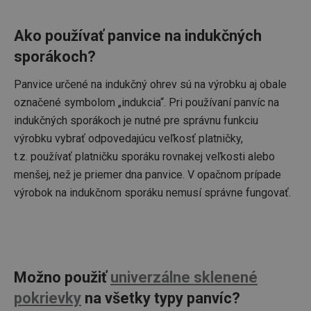
Ako používať panvice na indukčných
sporákoch?
Panvice určené na indukčný ohrev sú na výrobku aj obale
označené symbolom „indukcia“. Pri používaní panvíc na
indukčných sporákoch je nutné pre správnu funkciu
výrobku vybrať odpovedajúcu veľkosť platničky,
t.z. používať platničku sporáku rovnakej veľkosti alebo
menšej, než je priemer dna panvice. V opačnom prípade
výrobok na indukčnom sporáku nemusí správne fungovať.
Možno použiť
univerzálne sklenené
Poskytovateľ
Uplynutie
Názov
Popis
/
Doména
platnosti
pokrievky
na všetky typy panvíc?
Poskytovateľ
/
Uplynutie
Názov
Popis
FPLC
.tescoma.sk
20 hodín
Tento súbor
Doména
platnosti