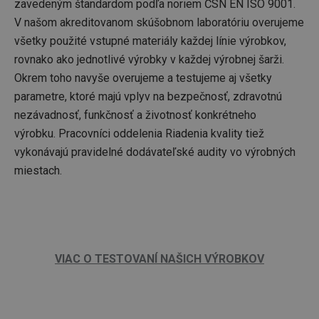
zavedeným štandardom podľa noriem ČSN EN ISO 9001.
V našom akreditovanom skúšobnom laboratóriu overujeme
všetky použité vstupné materiály každej línie výrobkov,
rovnako ako jednotlivé výrobky v každej výrobnej šarži.
Okrem toho navyše overujeme a testujeme aj všetky
parametre, ktoré majú vplyv na bezpečnosť, zdravotnú
nezávadnosť, funkčnosť a životnosť konkrétneho
výrobku. Pracovníci oddelenia Riadenia kvality tiež
vykonávajú pravidelné dodávateľské audity vo výrobných
miestach.
VIAC O TESTOVANÍ NAŠICH VÝROBKOV