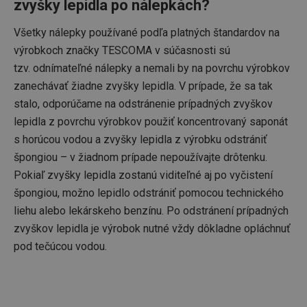
zvyšky lepidla po nálepkách?
Všetky nálepky používané podľa platných štandardov na
výrobkoch značky TESCOMA v súčasnosti sú
__rtbh.lid
www.tescoma.sk
1 rok
tzv. odnímateľné nálepky a nemali by na povrchu výrobkov
zanechávať žiadne zvyšky lepidla. V prípade, že sa tak
stalo, odporúčame na odstránenie prípadných zvyškov
lepidla z povrchu výrobkov použiť koncentrovaný saponát
s horúcou vodou a zvyšky lepidla z výrobku odstrániť
špongiou – v žiadnom prípade nepoužívajte drôtenku.
Pokiaľ zvyšky lepidla zostanú viditeľné aj po vyčistení
špongiou, možno lepidlo odstrániť pomocou technického
pid
1
Twitter Inc.
liehu alebo lekárskeho benzínu. Po odstránení prípadných
sekunda
.smartadserver.com
zvyškov lepidla je výrobok nutné vždy dôkladne opláchnuť
pod tečúcou vodou.