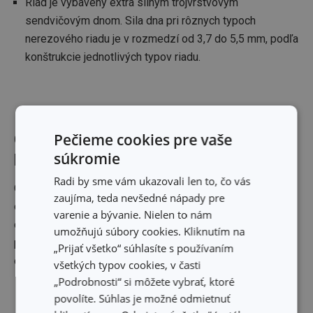
Riad je vybavený extra silným trojvrstvovým
sendvičovým dnom. Sila dna pri rôznych typoch
nerezového riadu je v rozmedzí od 3,7 do 5,5 mm, podľa
konštrukcie jednotlivých typov riadu.
Pečieme cookies pre vaše
Čo znamená uvádzaný objem
súkromie
kuchynského riadu?
Radi by sme vám ukazovali len to, čo vás
Objem nádoby je podľa technickej normy celkovým
zaujíma, teda nevšedné nápady pre
objemom nádoby naplnenej až po horný okraj. Využiteľný
varenie a bývanie. Nielen to nám
objem kuchynského riadu je vždy o 1 až 2 litre nižší podľa
umožňujú súbory cookies. Kliknutím na
pripravovaného pokrmu, vo vnútri nádoby je využiteľný
„Prijať všetko“ súhlasíte s používaním
objem vyznačený stupnicou.
všetkých typov cookies, v časti
„Podrobnosti“ si môžete vybrať, ktoré
povolíte. Súhlas je možné odmietnuť