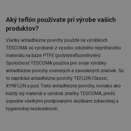
CookieScriptConsent
1 mesiac
CookieScript
www.tescoma.sk
Aký teflón používate pri výrobe vašich
produktov?
Všetky antiadhézne povrchy použité na výrobkoch
TESCOMA sú vyrobené z vysoko odolného nepriľnavého
materiálu na báze PTFE (polytetrafluorethylén).
Spoločnosť TESCOMA používa pre svoje výrobky
antiadhézne povrchy overených a zavedených značiek. Sú
__cf_bm
29 minút
Cloudflare Inc.
59
.heureka.sk
to napríklad antiadhézne povrchy TEFLON Classic,
sekúnd
XYNFLON a pod. Tieto antiadhézne povrchy, rovnako ako
každý iný materiál a výrobok značky TESCOMA, prešli
úspešne všetkými predpísanými skúškami zdravotnej a
hygienickej nezávadnosti.