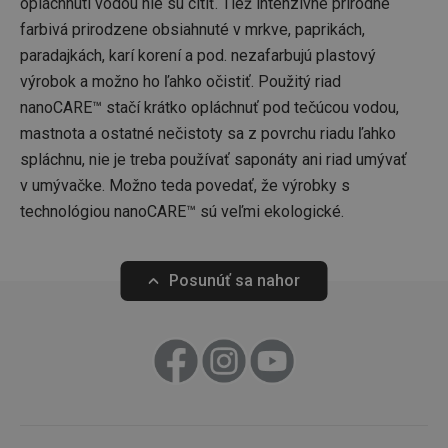
opláchnutí vodou nie sú cítiť. Tiež intenzívne prírodné
kombi
n360-rtbhouse
.nexx360.io
2 mesiace
Ten
farbivá prirodzene obsiahnuté v mrkve, paprikách,
pohle
4 týždne
cook
strán
na p
paradajkách, karí korení a pod. nezafarbujú plastový
uživat
opti
pro an
repo
výrobok a možno ho ľahko očistiť. Použitý riad
účely.
attr
nanoCARE™ stačí krátko opláchnuť pod tečúcou vodou,
inze
ccxid
.clickonometrics.pl
2 mesiace
Tento
cookie
mastnota a ostatné nečistoty sa z povrchu riadu ľahko
Rp
1 mesiac
Ten
Rakuten Marketing
na
cook
.rmp.rakuten.com
zhrom
spláchnu, nie je treba používať saponáty ani riad umývať
na r
inform
jedi
činnos
v umývačke. Možno teda povedať, že výrobky s
ktor
návšt
zari
technológiou nanoCARE™ sú veľmi ekologické.
webov
vrát
prost
použ
sledo
použ
systé
ciel
Clicko
Posunúť sa nahor
zamer
st_cs
1 rok
Jedi
SEEDTAG ADVERTISING
zlepše
iden
SL
použív
.seedtag.com
skúsen
funkč
st_csd
1 rok
Dát
SEEDTAG ADVERTISING
stránk
sync
SL
súb
_ga
.seedtag.com
1 rok 1
Tento
Google LLC
mesiac
soubo
.tescoma.sk
spoje
st_uid
1 rok
Ten
Seedtag
Univer
cook
.seedtag.com
- což 
na s