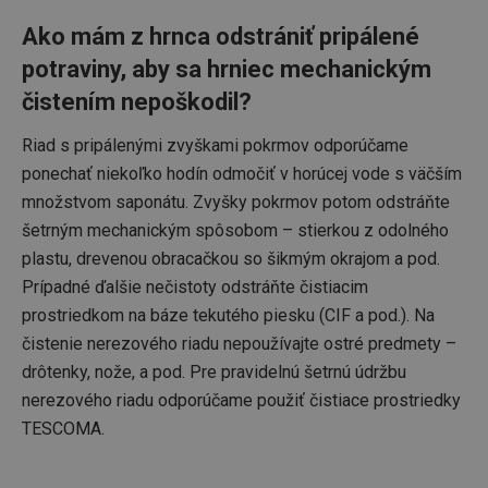
Ako mám z hrnca odstrániť pripálené
lastVisitedProducts
www.tescoma.sk
4 týždne
potraviny, aby sa hrniec mechanickým
2 dni
čistením nepoškodil?
Riad s pripálenými zvyškami pokrmov odporúčame
ponechať niekoľko hodín odmočiť v horúcej vode s väčším
množstvom saponátu. Zvyšky pokrmov potom odstráňte
šetrným mechanickým spôsobom – stierkou z odolného
shopsys_abc
www.tescoma.sk
6
mesiacov
plastu, drevenou obracačkou so šikmým okrajom a pod.
SERVERID
Cookies
HAProxy
Prípadné ďalšie nečistoty odstráňte čistiacim
relácie
Technologies LLC
prostriedkom na báze tekutého piesku (CIF a pod.). Na
.clickonometrics.pl
čistenie nerezového riadu nepoužívajte ostré predmety –
drôtenky, nože, a pod. Pre pravidelnú šetrnú údržbu
nerezového riadu odporúčame použiť čistiace prostriedky
TESCOMA.