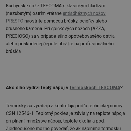
udmts
.udmserve.net
1 rok
Tento 
Doub
Kuchynské nože TESCOMA s klasickým hladkým
obecn
Goog
pro úč
Suit
(nezubatým) ostrím vrátane
antiadhéznych nožov
sledov
analýz
PRESTO
naostrite pomocou brúsky, ocieľky alebo
uid
.connectad.io
1 mesiac
Ten
shrom
cook
inform
brusného kameňa. Pri špičkových nožoch (AZZA,
jedi
uživat
prid
intera
PRECIOSO) sa v prípade silno opotrebovaného ostria
gen
webo
použ
stránk
alebo poškodenej čepele obráťte na profesionálneho
zhr
pomoh
údaj
brúsiča.
chován
webo
a zlep
Tiet
stráne
byť
tret
_ga_TCNHKXKBVE
.tescoma.sk
1 rok
Tento
anal
cooki
nahl
Google
zacho
a307080
.console.adtarget.com.tr
2 mesiace
Ten
relace
4 týždne
cook
Ako dlho vydrží teplý nápoj v
termoskách TESCOMA
?
na s
_hjSessionUser_3298151
.tescoma.sk
Cookies
pou
relácie
sprá
zaci
ccx_uid
.clickonometrics.pl
2 mesiace
Tento
Termosky sa vyrábajú a kontrolujú podľa technickej normy
cookie
vmuid
2 mesiace
Ten
Adtelligent
ČSN 12546-1. Teplotný pokles je závislý na teplote nápoja
na sl
4 týždne
cook
.console.adtarget.com.tr
použí
na ú
pri plnení, množstve nápoja, teplote okolia a pod.
správa
sled
intera
inte
Zjednodušene možno povedať, že ak naplníme termosku
zlepše