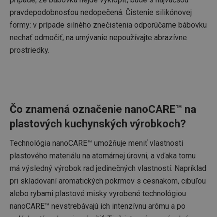
plat
intera
na 
pravdepodobnosťou nedopečená. Čistenie silikónovej
užívat
strá
navigá
formy: v prípade silného znečistenia odporúčame bábovku
webov
uid
.criteo.com
1 rok
Ten
na zv
nechať odmočiť, na umývanie nepoužívajte abrazívne
cook
použív
jedi
skúsen
prostriedky.
prid
gen
tsal
.clickonometrics.pl
11
Tento
použ
mesiacov
cookie
zhr
4 týždne
na sle
údaj
analyt
webo
na zle
Tiet
výkon
byť
funkč
tret
Čo znamená označenie nanoCARE™ na
webo
anal
stráno
nahl
plastových kuchynských výrobkoch?
pocho
intera
GCL_AW_P
2 mesiace
Ten
Google
užívat
4 týždne
cook
.googleadservices.com
zapoje
Technológia nanoCARE™ umožňuje meniť vlastnosti
služ
webo
na 
plastového materiálu na atomárnej úrovni, a vďaka tomu
strán
účin
rek
má výsledný výrobok rad jedinečných vlastností. Napríklad
_clsk
1 deň
Tato c
Microsoft
kam
spoje
.tescoma.sk
zlep
pri skladovaní aromatických pokrmov s cesnakom, cibuľou
softw
rek
Micros
alebo rybami plastové misky vyrobené technológiou
pre
Analyt
pou
se k u
nanoCARE™ nevstrebávajú ich intenzívnu arómu a po
inform
TEST-COOKIE
.inmobi.com
1 rok
uživat