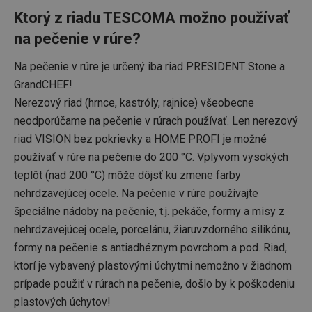
Ktorý z riadu TESCOMA možno používať
na pečenie v rúre?
Na pečenie v rúre je určený iba riad PRESIDENT Stone a
Základné (funkčné) cookies
GrandCHEF!
Nerezový riad (hrnce, kastróly, rajnice) všeobecne
Analytické a preferenčné cookies
neodporúčame na pečenie v rúrach používať. Len nerezový
Marketingové cookies
Funkčné súbory
riad VISION bez pokrievky a HOME PROFI je možné
Nevyhnutne potrebné súbory cookie umožňujú
používať v rúre na pečenie do 200 °C. Vplyvom vysokých
základné funkcie webovej lokality, ako prihlásenie
používateľa a správa účtu. Webová lokalita sa nedá
teplôt (nad 200 °C) môže dôjsť ku zmene farby
správne používať bez nevyhnutne potrebných
súborov cookie.
nehrdzavejúcej ocele. Na pečenie v rúre používajte
špeciálne nádoby na pečenie, t.j. pekáče, formy a misy z
Poskytovateľ
/
Uplynutie
Názov
Doména
platnosti
nehrdzavejúcej ocele, porcelánu, žiaruvzdorného silikónu,
receive-cookie-deprecation
.doubleclick.net
4 mesiace
formy na pečenie s antiadhéznym povrchom a pod. Riad,
4 týždne
ktorí je vybavený plastovými úchytmi nemožno v žiadnom
prípade použiť v rúrach na pečenie, došlo by k poškodeniu
plastových úchytov!