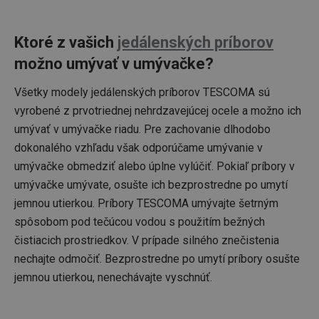
Ktoré z vašich
jedálenských príborov
možno umývať v umývačke?
Všetky modely jedálenských príborov TESCOMA sú
vyrobené z prvotriednej nehrdzavejúcej ocele a možno ich
umývať v umývačke riadu. Pre zachovanie dlhodobo
dokonalého vzhľadu však odporúčame umývanie v
umývačke obmedziť alebo úplne vylúčiť. Pokiaľ príbory v
umývačke umývate, osušte ich bezprostredne po umytí
jemnou utierkou. Príbory TESCOMA umývajte šetrným
spôsobom pod tečúcou vodou s použitím bežných
čistiacich prostriedkov. V prípade silného znečistenia
nechajte odmočiť. Bezprostredne po umytí príbory osušte
jemnou utierkou, nenechávajte vyschnúť.