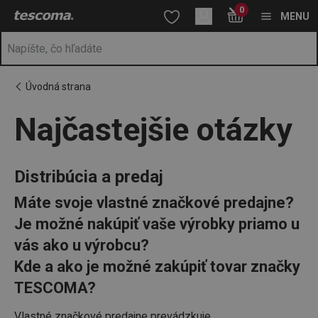
Nachádzate sa na stránke Najčastejšie otázky
0
Prejsť na vyhľadávanie
Prejsť na hlavný obsah
Prejsť na navigáciu
MENU
Úvodná strana
Najčastejšie otázky
Distribúcia a predaj
Máte svoje vlastné značkové predajne?
Je možné nakúpiť vaše výrobky priamo u
vás ako u výrobcu?
Kde a ako je možné zakúpiť tovar značky
TESCOMA?
Vlastné značkové predajne prevádzkuje