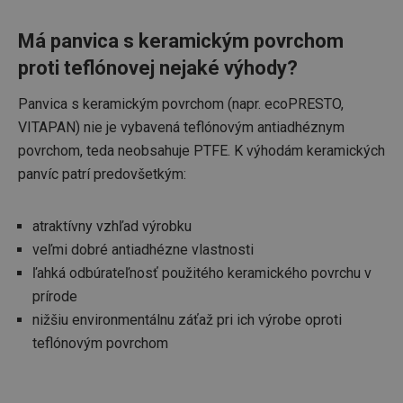
CCMSESSID
.clickonometrics.pl
Cookies
relácie
Má panvica s keramickým povrchom
proti teflónovej nejaké výhody?
Panvica s keramickým povrchom (napr. ecoPRESTO,
VITAPAN) nie je vybavená teflónovým antiadhéznym
__cf_bm
29 minút
povrchom, teda neobsahuje PTFE. K výhodám keramických
Cloudflare Inc.
59
.onesignal.com
panvíc patrí predovšetkým:
sekúnd
atraktívny vzhľad výrobku
veľmi dobré antiadhézne vlastnosti
ľahká odbúrateľnosť použitého keramického povrchu v
prírode
nižšiu environmentálnu záťaž pri ich výrobe oproti
46660_fts
www.tescoma.sk
3 dni
teflónovým povrchom
VISITOR_PRIVACY_METADATA
5
YouTube
mesiacov
.youtube.com
4 týždne