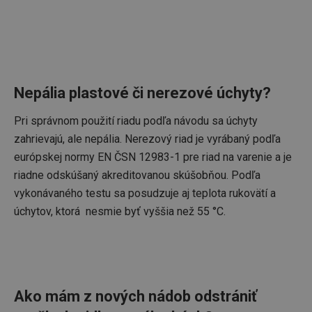
Nepália plastové či nerezové úchyty?
Google
Pri správnom použití riadu podľa návodu sa úchyty
Privacy Policy
cjConsent
.tescoma.sk
1 rok
zahrievajú, ale nepália. Nerezový riad je vyrábaný podľa
európskej normy EN ČSN 12983-1 pre riad na varenie a je
riadne odskúšaný akreditovanou skúšobňou. Podľa
vykonávaného testu sa posudzuje aj teplota rukovätí a
úchytov, ktorá nesmie byť vyššia než 55 °C.
udid
.tescoma.cz
1 mesiac
Ako mám z nových nádob odstrániť