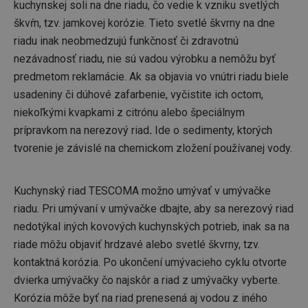
kuchynskej soli na dne riadu, čo vedie k vzniku svetlých
škvŕn, tzv. jamkovej korózie. Tieto svetlé škvrny na dne
riadu inak neobmedzujú funkčnosť či zdravotnú
nezávadnosť riadu, nie sú vadou výrobku a nemôžu byť
predmetom reklamácie. Ak sa objavia vo vnútri riadu biele
usadeniny či dúhové zafarbenie, vyčistite ich octom,
niekoľkými kvapkami z citrónu alebo špeciálnym
prípravkom na nerezový riad
.
Ide o sedimenty, ktorých
tvorenie je závislé na chemickom zložení používanej vody.
Kuchynský riad TESCOMA možno umývať v umývačke
riadu. Pri umývaní v umývačke dbajte, aby sa nerezový riad
nedotýkal iných kovových kuchynských potrieb, inak sa na
riade môžu objaviť hrdzavé alebo svetlé škvrny, tzv.
kontaktná korózia. Po ukončení umývacieho cyklu otvorte
dvierka umývačky čo najskôr a riad z umývačky vyberte.
Korózia môže byť na riad prenesená aj vodou z iného