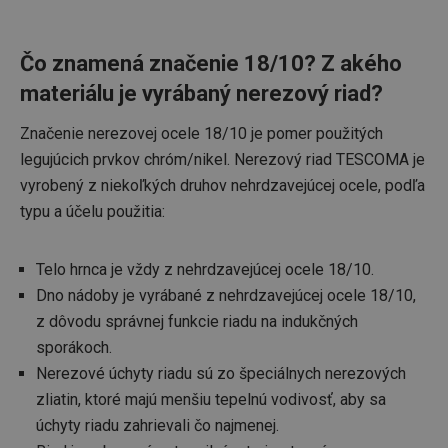
Čo znamená značenie 18/10? Z akého
materiálu je vyrábaný nerezový riad?
Značenie nerezovej ocele 18/10 je pomer použitých
legujúcich prvkov chróm/nikel. Nerezový riad TESCOMA je
vyrobený z niekoľkých druhov nehrdzavejúcej ocele, podľa
typu a účelu použitia:
Telo hrnca je vždy z nehrdzavejúcej ocele 18/10.
Dno nádoby je vyrábané z nehrdzavejúcej ocele 18/10,
z dôvodu správnej funkcie riadu na indukčných
sporákoch.
Nerezové úchyty riadu sú zo špeciálnych nerezových
zliatin, ktoré majú menšiu tepelnú vodivosť, aby sa
úchyty riadu zahrievali čo najmenej.