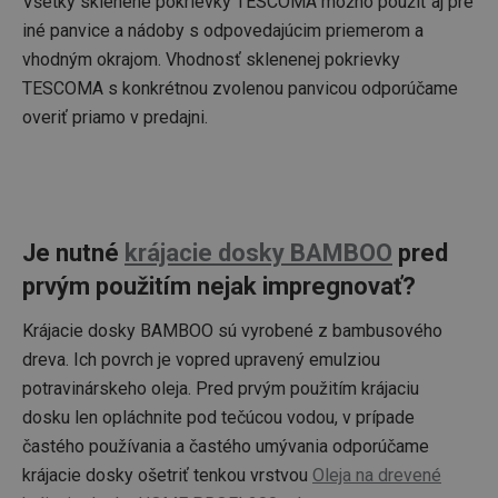
Všetky sklenené pokrievky TESCOMA možno použiť aj pre
rekla
náv
kampa
obvy
iné panvice a nádoby s odpovedajúcim priemerom a
dát
VP
.contextweb.com
1 rok
Tato c
ale
vhodným okrajom. Vhodnosť sklenenej pokrievky
použí
adri
sledov
strá
TESCOMA s konkrétnou zvolenou panvicou odporúčame
hlášen
uživat
overiť priamo v predajni.
204_wm
.adtech.ink
24 minút
webo
strán
xeadth
.adtech.ink
1 rok
výkon
reklam
xeadth_172
.adtech.ink
1 deň
Může
shrom
xeadth_204
.adtech.ink
1 deň
data, 
napří
UID
1 rok
Ten
Full Circle Studies Inc.
Je nutné
krájacie dosky BAMBOO
pred
jak už
cook
.adx.opera.com
na we
jedi
prvým použitím nejak impregnovať?
stránk
prid
intera
gen
obsah
použ
Krájacie dosky BAMBOO sú vyrobené z bambusového
zhr
ar_debug
.creativecdn.com
1 rok
Tato c
údaj
dreva. Ich povrch je vopred upravený emulziou
použív
webo
probl
Tiet
potravinárskeho oleja. Pred prvým použitím krájaciu
analy
byť
účelům
dosku len opláchnite pod tečúcou vodou, v prípade
tret
cílem 
anal
chyby 
častého používania a častého umývania odporúčame
nahl
služby
posky
krájacie dosky ošetriť tenkou vrstvou
Oleja na drevené
CMID
1 rok
Tiet
Casale Media Inc.
o fun
cook
.casalemedia.com