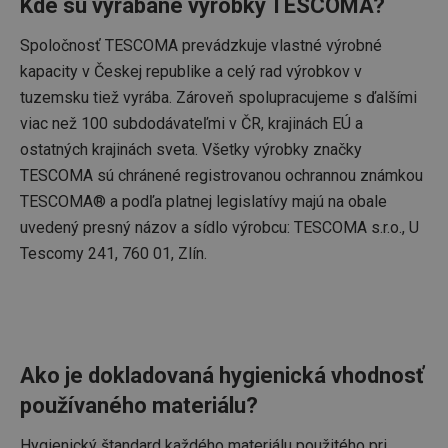
Kde sú vyrábané výrobky TESCOMA?
Spoločnosť TESCOMA prevádzkuje vlastné výrobné
kapacity v Českej republike a celý rad výrobkov v
tuzemsku tiež vyrába. Zároveň spolupracujeme s ďalšími
viac než 100 subdodávateľmi v ČR, krajinách EÚ a
ostatných krajinách sveta. Všetky výrobky značky
TESCOMA sú chránené registrovanou ochrannou známkou
TESCOMA® a podľa platnej legislatívy majú na obale
uvedený presný názov a sídlo výrobcu: TESCOMA s.r.o., U
Tescomy 241, 760 01, Zlín.
Ako je dokladovaná hygienická vhodnosť
používaného materiálu?
Hygienický štandard každého materiálu použitého pri