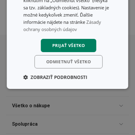
kliknutím na „Odmietnuť všetko“ (netýka
sa tzv. základných cookies). Nastavenie je
možné kedykoľvek zmeniť. Ďalšie
informácie nájdete na stránke
Zásady
ochrany osobných údajov
Posunúť sa nahor
PRIJAŤ VŠETKO
ODMIETNUŤ VŠETKO
ZOBRAZIŤ PODROBNOSTI
Pre zákazníkov
Základné
Analytické a
(funkčné) cookies
preferenčné
cookies
TESCOMA klub
Všetko o nákupe
Darčekové poukazy
Doprava a spôsob platby
Marketingové
Funkčné súbory
Spolupráca
Zákaznícky servis TESCOMA
cookies
Nákupný poriadok