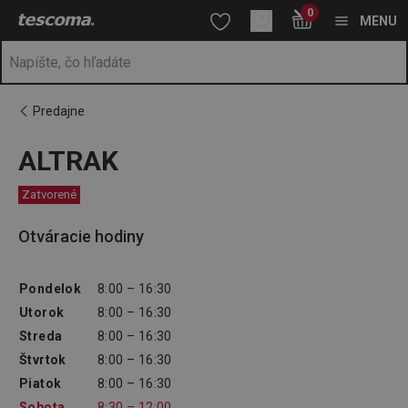
Nachádzate sa na stránke ALTRAK
0
Prejsť na vyhľadávanie
Prejsť na hlavný obsah
Prejsť na navigáciu
MENU
Predajne
ALTRAK
Zatvorené
Otváracie hodiny
Pondelok
8:00 – 16:30
Utorok
8:00 – 16:30
Streda
8:00 – 16:30
Štvrtok
8:00 – 16:30
Piatok
8:00 – 16:30
Sobota
8:30 – 12:00