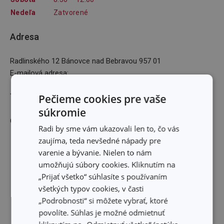
Nedeľa
Zatvorené
Adresa
Radlinského 12 Bánovce nad Bebravou 957 01
E-mailová adresa
:
Telefón
:
Pečieme cookies pre vaše
0915 764 520
súkromie
GPS: 48,7219968223N 18,2546097961E
Radi by sme vám ukazovali len to, čo vás
zaujíma, teda nevšedné nápady pre
varenie a bývanie. Nielen to nám
umožňujú súbory cookies. Kliknutím na
„Prijať všetko“ súhlasíte s používaním
všetkých typov cookies, v časti
„Podrobnosti“ si môžete vybrať, ktoré
povolíte. Súhlas je možné odmietnuť