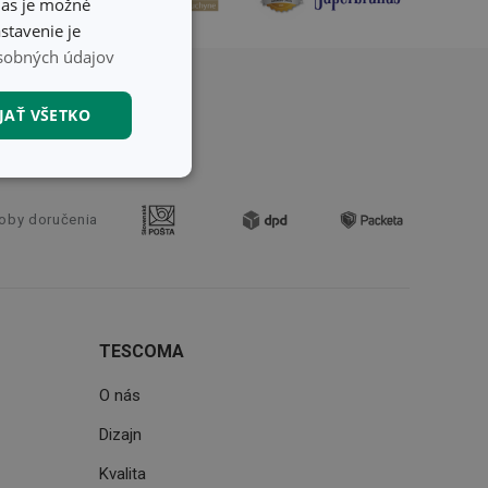
hlas je možné
stavenie je
sobných údajov
JAŤ VŠETKO
nkčné súbory
oby doručenia
TESCOMA
unkčné súbory
ľa a správa účtu.
O nás
Dizajn
Kvalita