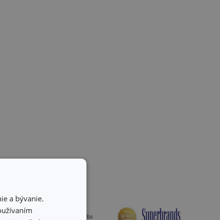
ie a bývanie.
používaním