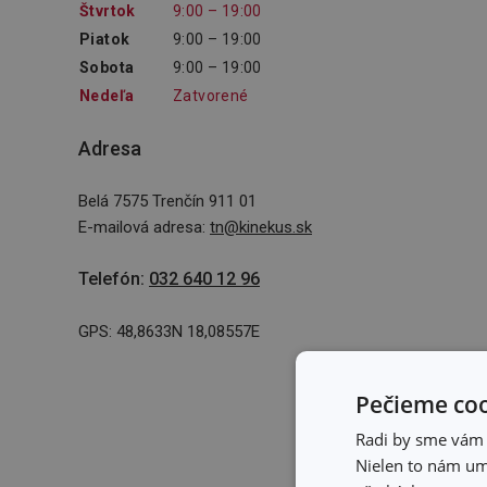
Štvrtok
9:00 – 19:00
Piatok
9:00 – 19:00
Sobota
9:00 – 19:00
Nedeľa
Zatvorené
Adresa
Belá 7575 Trenčín 911 01
E-mailová adresa
:
tn@kinekus.sk
Telefón
:
032 640 12 96
GPS: 48,8633N 18,08557E
Pečieme coo
Radi by sme vám u
Nielen to nám umo