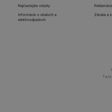
receive-cookie-dep
Najčastejšie otázky
Reklamácie
Informácie o obaloch a
Záruka a 
elektroodpadoch
cjConsent
udid
__rtbh.lid
pid
Tieto
lastVisitedProducts
shopsys_abc
SERVERID