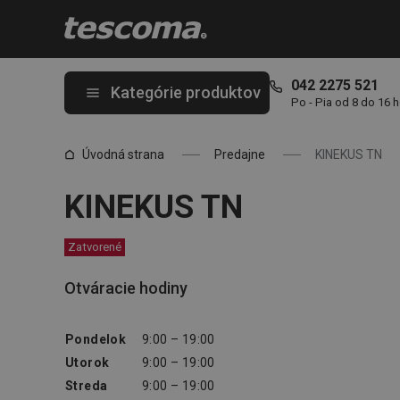
Nachádzate sa na stránke KINEKUS TN
042 2275 521
Kategórie produktov
Po - Pia od 8 do 16 
Úvodná strana
Predajne
KINEKUS TN
KINEKUS TN
Zatvorené
Otváracie hodiny
Pondelok
9:00 – 19:00
Utorok
9:00 – 19:00
Streda
9:00 – 19:00