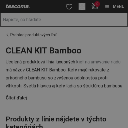
Nachádzate sa na stránke CLEAN KIT Bamboo
0
Prejsť na vyhľadávanie
Prejsť na hlavný obsah
Prejsť na navigáciu
MENU
Prehľad produktových línií
CLEAN KIT Bamboo
a
na
Ucelená produktová línia luxusných
kief na umývanie riadu
má názov CLEAN KIT Bamboo. Kefy majú rukoväte z
prírodného bambusu so zvýšenou odolnosťou proti
vlhkosti. Svetlá hlavica aj kefy ladia so štruktúrou bambusu
a evokujú pocit čistoty.
Čítať ďalej
Produkty z línie nájdete v týchto
kategóriách