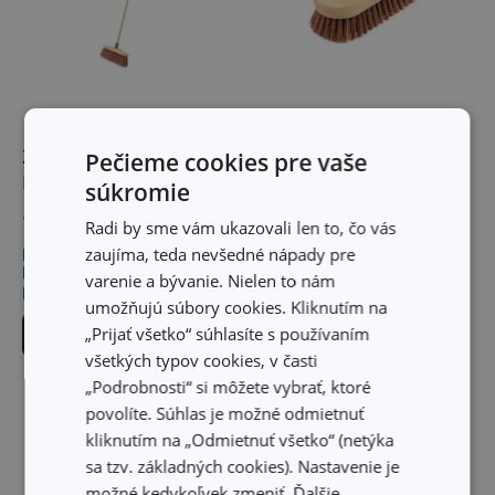
Zmeták CLEAN KIT
Pečieme cookies pre vaše
Kefa CLEAN KIT Bamboo
Bamboo
súkromie
18,70 €
6,60 €
Radi by sme vám ukazovali len to, čo vás
zaujíma, teda nevšedné nápady pre
Dostupné v eshope
Dostupné v eshope
Môžete mať ihneď v 15
Môžete mať ihneď v 25
varenie a bývanie. Nielen to nám
predajniach
predajniach
umožňujú súbory cookies. Kliknutím na
„Prijať všetko“ súhlasíte s používaním
Do košíka
Do košíka
všetkých typov cookies, v časti
„Podrobnosti“ si môžete vybrať, ktoré
povolíte. Súhlas je možné odmietnuť
kliknutím na „Odmietnuť všetko“ (netýka
sa tzv. základných cookies). Nastavenie je
možné kedykoľvek zmeniť. Ďalšie