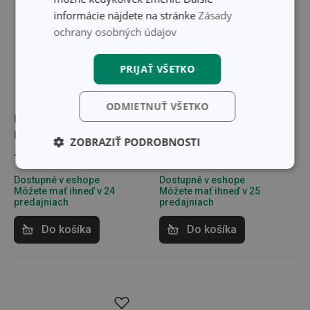
informácie nájdete na stránke
Zásady
ochrany osobných údajov
PRIJAŤ VŠETKO
ODMIETNUŤ VŠETKO
Kefa s rukoväťou CLEAN
Stierka na sklo CLEAN
KIT Bamboo
KIT Bamboo
ZOBRAZIŤ PODROBNOSTI
7,80 €
6,20 €
Základné
Analytické a
Dostupné v eshope
Dostupné v eshope
(funkčné) cookies
preferenčné
Môžete mať ihneď v 24
Môžete mať ihneď v 25
cookies
predajniach
predajniach
Do košíka
Do košíka
Marketingové
Funkčné súbory
cookies