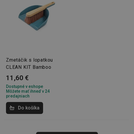
Základné (funkčné) cookies
Analytické a preferenčné cookies
Marketingové cookies
Funkčné súbory
Nevyhnutne potrebné súbory cookie umožňujú
základné funkcie webovej lokality, ako prihlásenie
používateľa a správa účtu. Webová lokalita sa nedá
Zmetáčik s lopatkou
správne používať bez nevyhnutne potrebných
súborov cookie.
CLEAN KIT Bamboo
Poskytovateľ
/
Uplynutie
11,60 €
Názov
Doména
platnosti
Dostupné v eshope
receive-cookie-deprecation
.doubleclick.net
4 mesiace
Môžete mať ihneď v 24
4 týždne
predajniach
Do košíka