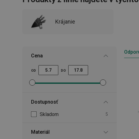
Krájanie
Odpor
Cena
OD
DO
Nastaviť filter minimálna cena
Nastaviť filter maximálna cena
Dostupnosť
Skladom
5
Materiál