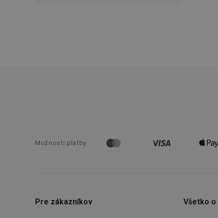
Názov
receive-cookie-dep
cjConsent
udid
__rtbh.lid
Možnosti platby
pid
lastVisitedProducts
Pre zákazníkov
Všetko o
shopsys_abc