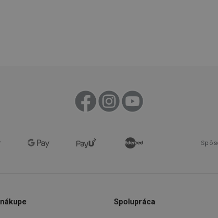
Poskytovateľ
/
Uplynutie
Popis
Doména
platnosti
recation
.doubleclick.net
4 mesiace
Tento soubor cookie se používá pro sig
4 týždne
webových stránek o depreciaci soubor
systém přijímá, a zajištění souladu a p
vyvíjejícími se webovými standardy a 
ochraně soukromí.
.tescoma.sk
1 rok
Tento soubor cookie se používá k ukl
uživatele pro cookies na webových st
.tescoma.cz
1 mesiac
Tento cookie se používá k jedinečné ide
která mají přístup k webové stránce, 
používání a zlepšila uživatelskou zkuš
Google Privacy Policy
www.tescoma.sk
1 rok
Tento soubor cookie se používá k rout
navigačních zkušeností uživatele tím, ž
konkrétnímu serveru a zajistí konzisten
prohlížení.
Spôs
1
Tento súbor cookie umožňuje návšt
Twitter Inc.
sekunda
stránok používať funkcie súvisiace s 
.smartadserver.com
stránky, ktorú navštevujú.
www.tescoma.sk
4 týždne
Tento súbor cookie zaznamenáva pos
2 dni
zobrazené návštevníkom pre zlepšenie
prehliadania a odporúčaní.
 nákupe
Spolupráca
www.tescoma.sk
6
mesiacov