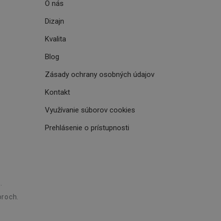
O nás
e. Identifikuje
u do prehľadávača.
lancer.
Dizajn
ookie-Script.com k
Kvalita
soubory cookie
okie Cookie-
Blog
šenie ľudí a
Zásady ochrany osobných údajov
ospešné, pretože
žívaní tejto
Kontakt
vu stavu relácie
Využívanie súborov cookies
.
šení mezi lidmi a
Prehlásenie o prístupnosti
bylo možné podávat
vých stránek.
ženie súhlasu
iu s webom.
.
níka o rôznych
astavení, ktoré
roch.
ctené v budúcich