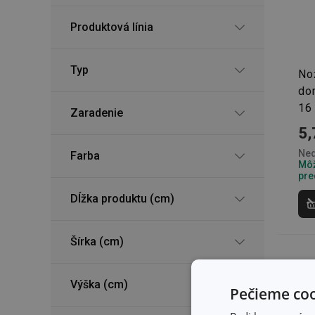
Produktová línia
Typ
No
do
16
Zaradenie
5,
Ned
Farba
Môž
pre
Dĺžka produktu (cm)
Šírka (cm)
Výška (cm)
Pečieme coo