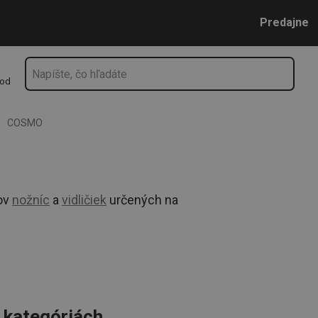
Prejsť na vyhľadávanie
Prejsť na hlavný obsah
Prejsť na navigáciu
Predajne
hod
COSMO
ov
nožníc
a
vidličiek
určených na
o kategóriách