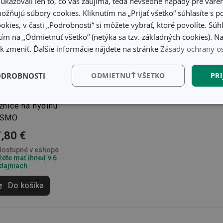
kazovali len to, čo vás zaujíma, teda nevšedné nápady pre varen
žňujú súbory cookies. Kliknutím na „Prijať všetko“ súhlasíte s 
okies, v časti „Podrobnosti“ si môžete vybrať, ktoré povolíte. Sú
ím na „Odmietnuť všetko“ (netýka sa tzv. základných cookies). Na
 zmeniť. Ďalšie informácie nájdete na stránke
Zásady ochrany o
ODROBNOSTI
ODMIETNUŤ VŠETKO
PRI
kčné)
Analytické a
Marketingové
Fu
žnice na hydinu
preferenčné cookies
cookies
SMO
,80 €
ostupné v eshope
ete mať ihneď v 6
dajniach
kčné) cookies
Analytické a preferenčné cookies
Marketingové cookies
F
Do košíka
súbory cookie umožňujú základné funkcie webovej lokality, ako prihlásenie používate
edá správne používať bez nevyhnutne potrebných súborov cookie.