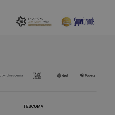
nál majiteli
ů cookie, které
řizpůsobivosti s
právními předpisy o
ádání souhlasu
ránkách.
ntifikaci zařízení,
aby sledovala
enost.
ingu a ke zlepšení
e je přiřadí
tnější a efektivnější
oby doručenia
evníkom webových
Twitterom z webovej
ledné produkty
 skúseností
TESCOMA