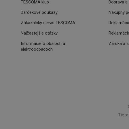
TESCOMA klub
Doprava a 
SERVERID
Darčekové poukazy
Nákupný p
CookieScriptConse
Zákaznícky servis TESCOMA
Reklamácie
Najčastejšie otázky
Reklamácie
__cf_bm
Informácie o obaloch a
Záruka a 
elektroodpadoch
CCMSESSID
__cf_bm
46660_fts
VISITOR_PRIVACY_
Tieto