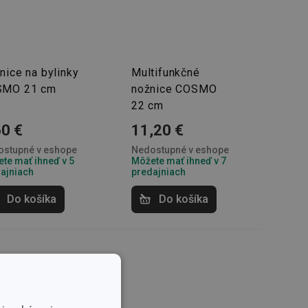
nice na bylinky
Multifunkčné
SMO 21 cm
nožnice COSMO
22 cm
60 €
11,20 €
stupné v eshope
Nedostupné v eshope
te mať ihneď v 5
Môžete mať ihneď v 7
ajniach
predajniach
Do košíka
Do košíka