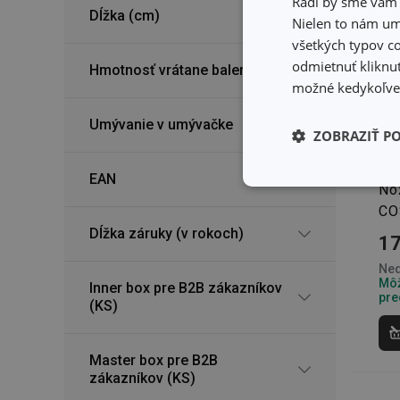
Radi by sme vám u
Dĺžka (cm)
Nielen to nám umo
všetkých typov co
odmietnuť kliknut
Hmotnosť vrátane balenia (kg)
možné kedykoľvek
Umývanie v umývačke
ZOBRAZIŤ P
EAN
Základné (fun
No
cookies
CO
Dĺžka záruky (v rokoch)
17
Ned
Môž
Inner box pre B2B zákazníkov
pre
(KS)
Základné (fun
Master box pre B2B
Nevyhnutne potrebné 
Webová lokalita sa n
zákazníkov (KS)