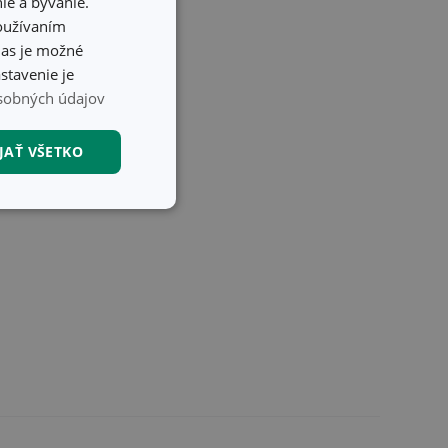
ie a bývanie.
používaním
hlas je možné
stavenie je
sobných údajov
JAŤ VŠETKO
nkčné súbory
unkčné súbory
ľa a správa účtu.