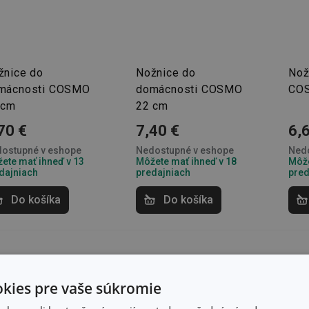
žnice do
Nožnice do
Nož
mácnosti COSMO
domácnosti COSMO
CO
 cm
22 cm
70 €
7,40 €
6,
ostupné v eshope
Nedostupné v eshope
Nedo
ete mať ihneď v 13
Môžete mať ihneď v 18
Môže
dajniach
predajniach
pred
Do košíka
Do košíka
kies pre vaše súkromie