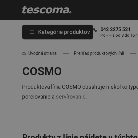
Nachádzate sa na stránke COSMO
042 2275 521
Kategórie produktov
Po - Pia od 8 do 16 
Úvodná strana
Prehľad produktových línií
COSMO
Produktová línia COSMO obsahuje niekoľko typ
porciovanie a
servírovanie
.
Produkty z línie nájdete v týcht