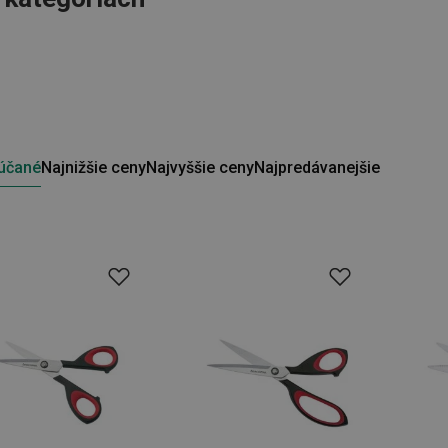
účané
Najnižšie ceny
Najvyššie ceny
Najpredávanejšie