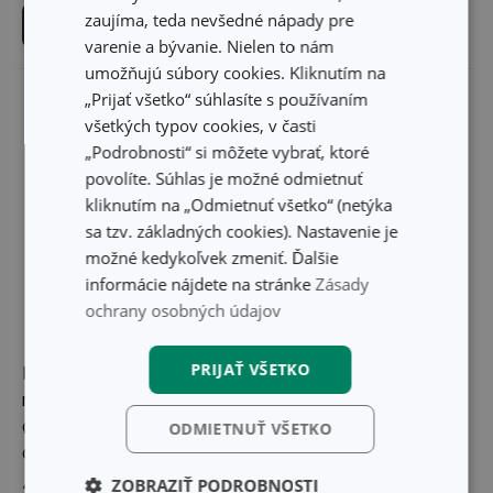
zaujíma, teda nevšedné nápady pre
Do košíka
Do košíka
varenie a bývanie. Nielen to nám
umožňujú súbory cookies. Kliknutím na
„Prijať všetko“ súhlasíte s používaním
všetkých typov cookies, v časti
„Podrobnosti“ si môžete vybrať, ktoré
povolíte. Súhlas je možné odmietnuť
kliknutím na „Odmietnuť všetko“ (netýka
sa tzv. základných cookies). Nastavenie je
možné kedykoľvek zmeniť. Ďalšie
informácie nájdete na stránke
Zásady
ochrany osobných údajov
PRIJAŤ VŠETKO
Forma na tortu
Forma na tortu
rozkladacia DELÍCIA
rozkladacia DELÍCIA
ø 24 cm, so širokým
ø 26 cm, so širokým
ODMIETNUŤ VŠETKO
dnom
dnom
ZOBRAZIŤ PODROBNOSTI
22,80 €
25,30 €