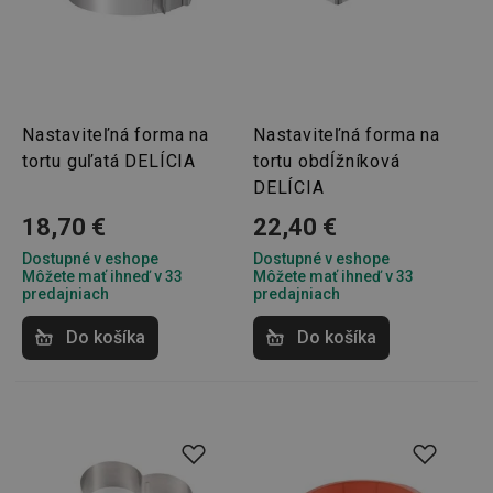
pid
1
Twitter Inc.
sekunda
.smartadserver.com
Nastaviteľná forma na
Nastaviteľná forma na
tortu guľatá DELÍCIA
tortu obdĺžníková
DELÍCIA
18,70 €
22,40 €
lastVisitedProducts
www.tescoma.sk
4 týždne
Dostupné v eshope
Dostupné v eshope
2 dni
Môžete mať ihneď v 33
Môžete mať ihneď v 33
predajniach
predajniach
Do košíka
Do košíka
shopsys_abc
www.tescoma.sk
6
mesiacov
SERVERID
Cookies
HAProxy