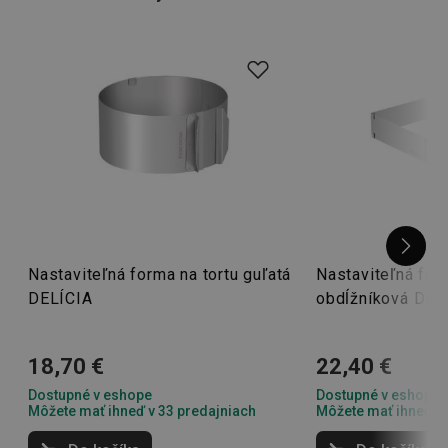
múčnikov rôznych veľkostí.
Tip: Radi by ste upiekli iba malý zákusok? Vyskúšajte
praktické
formy na muffiny
! Zároveň nezabudnite
oslávencovi dopriať sfúknutie
tortových sviečok
!
Nastaviteľná forma na tortu guľatá
Nastaviteľná for
DELÍCIA
obdĺžníková DEL
18,70 €
22,40 €
Dostupné v eshope
Dostupné v eshope
Môžete mať ihneď v 33 predajniach
Môžete mať ihneď v 