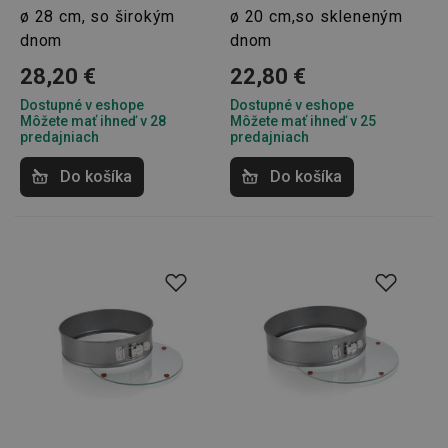
súborov cookie.
ø 28 cm, so širokým
ø 20 cm,so skleneným
dnom
dnom
Poskytovateľ
/
Uplynutie
Názov
Doména
platnosti
28,20 €
22,80 €
receive-cookie-deprecation
.doubleclick.net
4 mesiace
4 týždne
Dostupné v eshope
Dostupné v eshope
Môžete mať ihneď v 28
Môžete mať ihneď v 25
predajniach
predajniach
Do košíka
Do košíka
Google
Privacy Policy
cjConsent
.tescoma.sk
1 rok