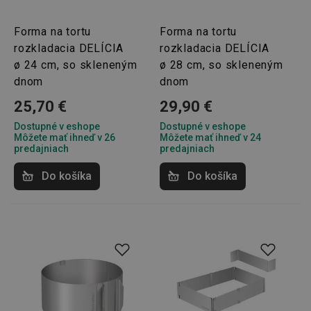
Forma na tortu
Forma na tortu
rozkladacia DELÍCIA
rozkladacia DELÍCIA
udid
.tescoma.cz
1 mesiac
ø 24 cm, so skleneným
ø 28 cm, so skleneným
dnom
dnom
25,70 €
29,90 €
Dostupné v eshope
Dostupné v eshope
Môžete mať ihneď v 26
Môžete mať ihneď v 24
predajniach
predajniach
Do košíka
Do košíka
__rtbh.lid
www.tescoma.sk
1 rok