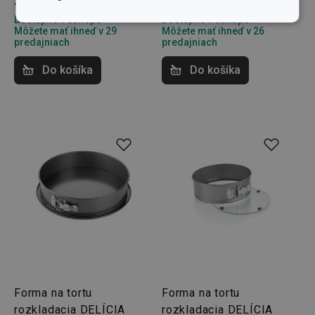
Dostupné v eshope
Dostupné v eshope
Základné
Analytické a
Môžete mať ihneď v 29
Môžete mať ihneď v 26
(funkčné) cookies
preferenčné
predajniach
predajniach
cookies
Do košíka
Do košíka
Marketingové
Funkčné súbory
cookies
Základné (funkčné) cookies
Analytické a preferenčné cookies
Marketingové cookies
Funkčné súbory
Nevyhnutne potrebné súbory cookie umožňujú
základné funkcie webovej lokality, ako prihlásenie
Forma na tortu
Forma na tortu
používateľa a správa účtu. Webová lokalita sa nedá
rozkladacia DELÍCIA
rozkladacia DELÍCIA
správne používať bez nevyhnutne potrebných