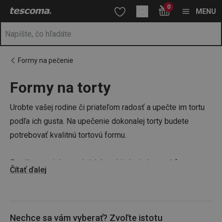
Nachádzate sa na stránke Tortové formy – pestrý výber
0
Prejsť na vyhľadávanie
Prejsť na hlavný obsah
Prejsť na navigáciu
MENU
Formy na pečenie
Formy na torty
a
na
Urobte vašej rodine či priateľom radosť a upečte im tortu
podľa ich gusta. Na upečenie dokonalej torty budete
potrebovať kvalitnú tortovú formu.
Ponúkame nielen praktické rozkladacie kovové formy
Čítať ďalej
s antiadhéznym povrchom, ale aj žiaruvzdorné
silikónové
formy
na tortu. Tie sa hodia hlavne na prípravu okrúhlych
alebo štvorcových tort. S našimi formami žiadnu tortu
Nechce sa vám vyberať? Zvoľte istotu
nepripálite a zároveň sa vám budú hodiť aj na prípravu