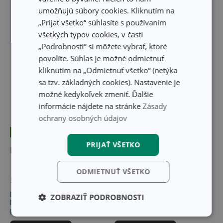
umožňujú súbory cookies. Kliknutím na
„Prijať všetko“ súhlasíte s používaním
všetkých typov cookies, v časti
„Podrobnosti“ si môžete vybrať, ktoré
povolíte. Súhlas je možné odmietnuť
kliknutím na „Odmietnuť všetko“ (netýka
sa tzv. základných cookies). Nastavenie je
možné kedykoľvek zmeniť. Ďalšie
informácie nájdete na stránke
Zásady
ochrany osobných údajov
Novinka
Doprava zdarma
Doprava zdarma
PRIJAŤ VŠETKO
Palacinkovač GrandCHEF
Panvica SteelCRAFT
ø 28 cm
ODMIETNUŤ VŠETKO
52,90 €
72,80 €
Dostupné v eshope
Dostupné v eshope
ZOBRAZIŤ PODROBNOSTI
Môžete mať ihneď v 30
Môžete mať ihneď v 29
predajniach
predajniach
Základné
Analytické a