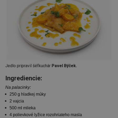
Jedlo pripravil šéfkuchár
Pavel Býček.
Ingrediencie: ​​​​​​​
Na palacinky:
250 g hladkej múky
2 vajcia
500 ml mlieka
4 polievkové lyžice rozohriateho masla