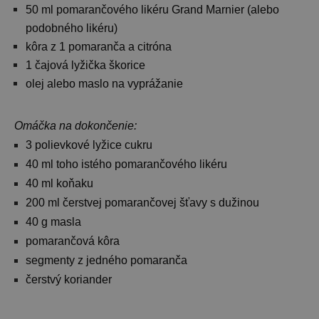
50 ml pomarančového likéru Grand Marnier (alebo
podobného likéru)
kôra z 1 pomaranča a citróna
1 čajová lyžička škorice
olej alebo maslo na vyprážanie
Omáčka na dokončenie:
3 polievkové lyžice
cukru
40 ml toho istého pomarančového
likéru
40 ml
koňaku
200 ml čerstvej pomarančovej šťavy s
dužinou
40 g
masla
pomarančová
kôra
segmenty z jedného
pomaranča
čerstvý koriander