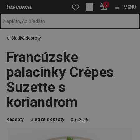
Nachádzate sa na stránke Francúzske palacinky Crêpes Suzette
0
Prejsť na vyhľadávanie
Prejsť na hlavný obsah
Prejsť na navigáciu
MENU
Sladké dobroty
Francúzske
palacinky Crêpes
Suzette s
koriandrom
Recepty
Sladké dobroty
3. 6. 2026