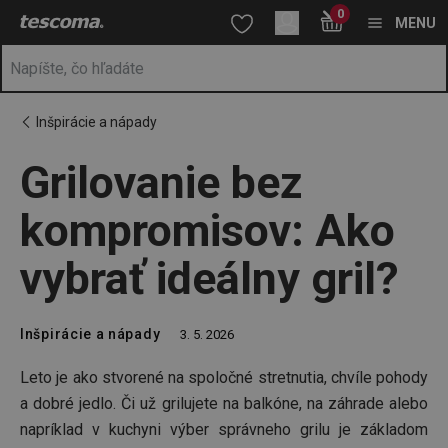
Nachádzate sa na stránke Grilovanie bez kompromisov: Ako vybra
0
Prejsť na vyhľadávanie
Prejsť na hlavný obsah
Prejsť na navigáciu
MENU
Inšpirácie a nápady
Grilovanie bez
kompromisov: Ako
vybrať ideálny gril?
Inšpirácie a nápady
3. 5. 2026
Leto je ako stvorené na spoločné stretnutia, chvíle pohody
a dobré jedlo. Či už grilujete na balkóne, na záhrade alebo
napríklad v kuchyni výber správneho grilu je základom