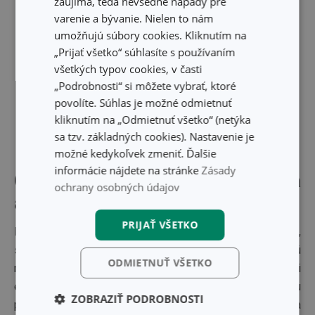
zaujíma, teda nevšedné nápady pre
varenie a bývanie. Nielen to nám
umožňujú súbory cookies. Kliknutím na
„Prijať všetko“ súhlasíte s používaním
všetkých typov cookies, v časti
„Podrobnosti“ si môžete vybrať, ktoré
povolíte. Súhlas je možné odmietnuť
kliknutím na „Odmietnuť všetko“ (netýka
sa tzv. základných cookies). Nastavenie je
možné kedykoľvek zmeniť. Ďalšie
informácie nájdete na stránke
Zásady
Grilovacie panvice - grilujte doma
ochrany osobných údajov
ako na záhrade
PRIJAŤ VŠETKO
Pokiaľ nemáte priestor na klasický gril či kontaktný gril,
siahnite po
grilovacej panvici
. Moderné panvice sú
ODMIETNUŤ VŠETKO
navrhnuté tak, aby odvádzali tuk, nepripaľovali a vytvárali
efekt grilovacej mriežky. Pokiaľ máte kvalitnú grilovaciu
ZOBRAZIŤ PODROBNOSTI
panvicu, nemusíte si grilovanie užívať len v lete. Vďaka