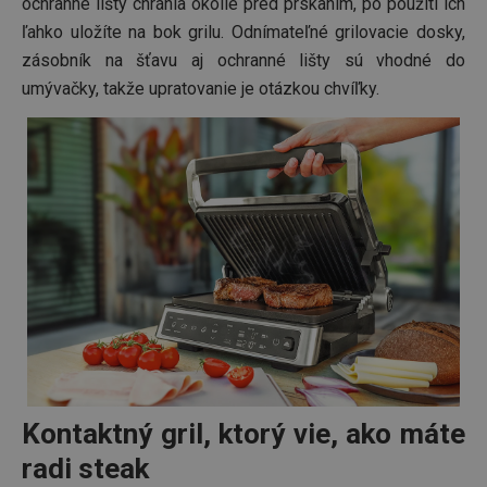
ochranné lišty chránia okolie pred prskaním, po použití ich
ľahko uložíte na bok grilu. Odnímateľné grilovacie dosky,
zásobník na šťavu aj ochranné lišty sú vhodné do
umývačky, takže upratovanie je otázkou chvíľky.
Kontaktný gril, ktorý vie, ako máte
radi steak