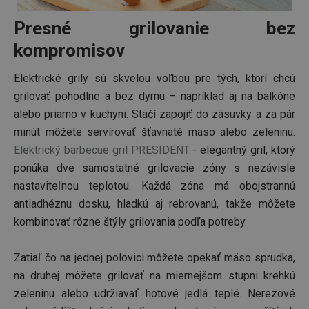
Presné grilovanie bez
kompromisov
Elektrické grily sú skvelou voľbou pre tých, ktorí chcú
grilovať pohodlne a bez dymu – napríklad aj na balkóne
alebo priamo v kuchyni. Stačí zapojiť do zásuvky a za pár
minút môžete servírovať šťavnaté mäso alebo zeleninu.
Elektrický barbecue gril PRESIDENT
- elegantný gril, ktorý
ponúka dve samostatné grilovacie zóny s nezávisle
nastaviteľnou teplotou. Každá zóna má obojstrannú
antiadhéznu dosku, hladkú aj rebrovanú, takže môžete
kombinovať rôzne štýly grilovania podľa potreby.
Zatiaľ čo na jednej polovici môžete opekať mäso sprudka,
na druhej môžete grilovať na miernejšom stupni krehkú
zeleninu alebo udržiavať hotové jedlá teplé. Nerezové