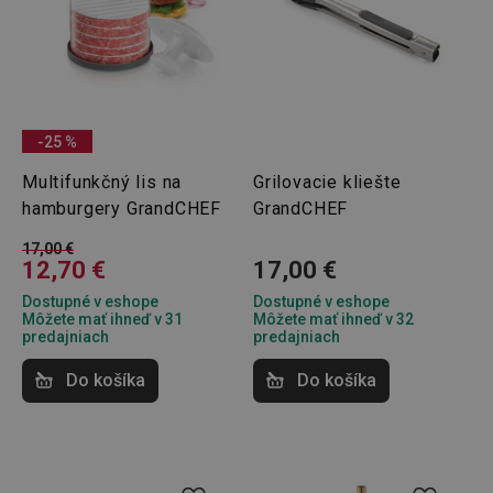
udid
.tescoma.cz
1 mesiac
-25 %
Multifunkčný lis na
Grilovacie kliešte
hamburgery GrandCHEF
GrandCHEF
17,00 €
12,70 €
17,00 €
__rtbh.lid
www.tescoma.sk
1 rok
Dostupné v eshope
Dostupné v eshope
Môžete mať ihneď v 31
Môžete mať ihneď v 32
predajniach
predajniach
Do košíka
Do košíka