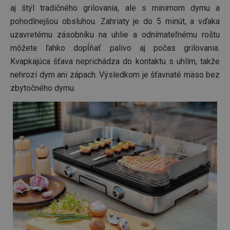
aj štýl tradičného grilovania, ale s minimom dymu a
pohodlnejšou obsluhou. Zahriaty je do 5 minút, a vďaka
uzavretému zásobníku na uhlie a odnímateľnému roštu
môžete ľahko dopĺňať palivo aj počas grilovania.
Kvapkajúca šťava neprichádza do kontaktu s uhlím, takže
nehrozí dym ani zápach. Výsledkom je šťavnaté mäso bez
zbytočného dymu.