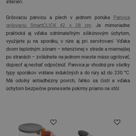
interiéri.
Poskytovateľ
/
Uplynutie
Názov
Doména
platnosti
Grilovaciu panvicu a plech v jednom ponúka
Panvica
receive-cookie-deprecation
.doubleclick.net
4 mesiace
grilovaciu SmartCLICK 42 x 28 cm
. Je mimoriadne
4 týždne
praktická aj vďaka odnímateľným silikónovým úchytom,
využijete ju na sporáku, v rúre aj pri servírovaní. Vďaka
dvom teplotným zónam – intenzívnej v strede a miernejšej
po stranách – zvládnete na jednom mieste mäso ugrilovať,
dopiecť aj nechať odpočinúť. Panvica je vhodná pre všetky
typy sporákov vrátane indukčných a do rúry až do 230 °C.
Má odolný antiadhézny povrch, ľahko sa čistí a vďaka
úchytom bezpečne prenesiete pokrmy priamo na stôl.
Google
Privacy Policy
cjConsent
.tescoma.sk
1 rok