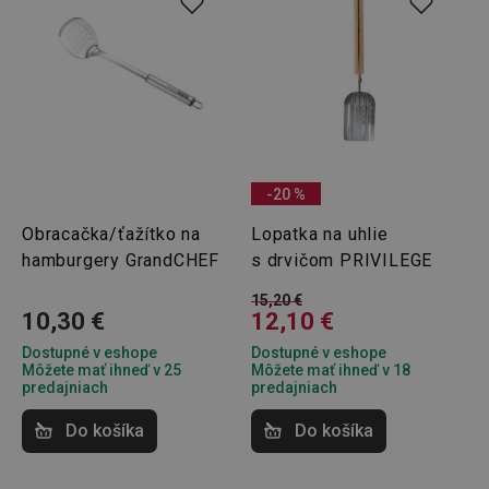
pid
1
Twitter Inc.
sekunda
.smartadserver.com
-20 %
Obracačka/ťažítko na
Lopatka na uhlie
lastVisitedProducts
www.tescoma.sk
4 týždne
2 dni
hamburgery GrandCHEF
s drvičom PRIVILEGE
15,20 €
10,30 €
12,10 €
Dostupné v eshope
Dostupné v eshope
Môžete mať ihneď v 25
Môžete mať ihneď v 18
predajniach
predajniach
shopsys_abc
www.tescoma.sk
6
Do košíka
Do košíka
mesiacov
SERVERID
Cookies
HAProxy
relácie
Technologies LLC