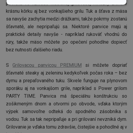
povrchu vo vzhľade klasickej grilovacej mriežky získate
Základné
Analytické a
(funkčné) cookies
preferenčné
krásnu kôrku aj bez vonkajšieho grilu. Tuk a šťava z mäsa
cookies
sa navyše zachytia medzi drážkami, takže pokrmy zostanú
šťavnaté, ale nepripaľujú sa. Niektoré panvice majú aj
praktické detaily navyše - napríklad rukoväť vhodnú do
Marketingové
Funkčné súbory
rúry, takže mäso môžete po opečení pohodlne dopiecť
cookies
bez nutnosti ďalšieho riadu.
S
Grilovacou panvicou PREMIUM
si môžete dopriať
šťavnaté steaky aj zeleninu kedykoľvek počas roka – bez
dymu a prepaľovaného tuku. Skvele funguje na plynovom
Základné (funkčné) cookies
sporáku aj na vonkajšom grile, napríklad s Power grilom
Analytické a preferenčné cookies
PARTY TIME. Panvica má špeciálnu konštrukciu so
Marketingové cookies
Funkčné súbory
zošikmeným dnom a otvormi po obvode, vďaka ktorým
výpek samovoľne odteká do spodného zásobníka s
Nevyhnutne potrebné súbory cookie umožňujú
základné funkcie webovej lokality, ako prihlásenie
vodou. Tuk sa tak nepripaľuje a pri grilovaní nevzniká dym.
používateľa a správa účtu. Webová lokalita sa nedá
správne používať bez nevyhnutne potrebných
Grilovanie je vďaka tomu zdravšie, čistejšie a pohodlné aj v
súborov cookie.