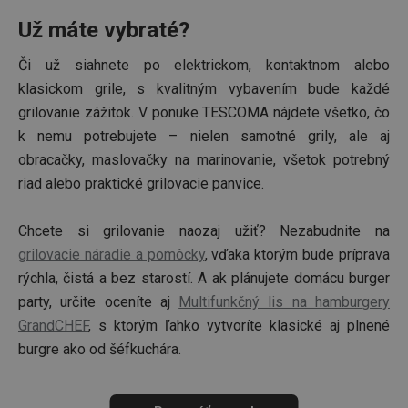
.clickonometrics.pl
Už máte vybraté?
Či už siahnete po elektrickom, kontaktnom alebo
klasickom grile, s kvalitným vybavením bude každé
grilovanie zážitok. V ponuke TESCOMA nájdete všetko, čo
k nemu potrebujete – nielen samotné grily, ale aj
obracačky, maslovačky na marinovanie, všetok potrebný
CookieScriptConsent
1 mesiac
CookieScript
riad alebo praktické grilovacie panvice.
www.tescoma.sk
Chcete si grilovanie naozaj užiť? Nezabudnite na
grilovacie náradie a pomôcky
, vďaka ktorým bude príprava
rýchla, čistá a bez starostí. A ak plánujete domácu burger
party, určite oceníte aj
Multifunkčný lis na hamburgery
GrandCHEF
, s ktorým ľahko vytvoríte klasické aj plnené
burgre ako od šéfkuchára.
__cf_bm
29 minút
Cloudflare Inc.
59
.heureka.sk
sekúnd