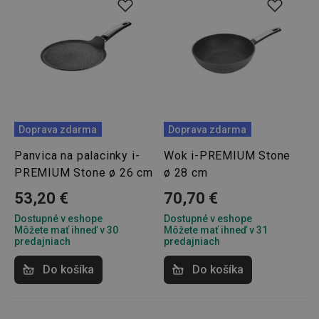
Základné (funkčné) cookies
Analytické a preferenčné cookies
Marketingové cookies
Funkčné súbory
Doprava zdarma
Doprava zdarma
Panvica na palacinky i-
Wok i-PREMIUM Stone
Nevyhnutne potrebné súbory cookie umožňujú
základné funkcie webovej lokality, ako prihlásenie
PREMIUM Stone ø 26 cm
ø 28 cm
používateľa a správa účtu. Webová lokalita sa nedá
správne používať bez nevyhnutne potrebných
53,20 €
70,70 €
súborov cookie.
Dostupné v eshope
Dostupné v eshope
Poskytovateľ
/
Uplynutie
Názov
Môžete mať ihneď v 30
Môžete mať ihneď v 31
Doména
platnosti
predajniach
predajniach
receive-cookie-deprecation
.doubleclick.net
4 mesiace
4 týždne
Do košíka
Do košíka