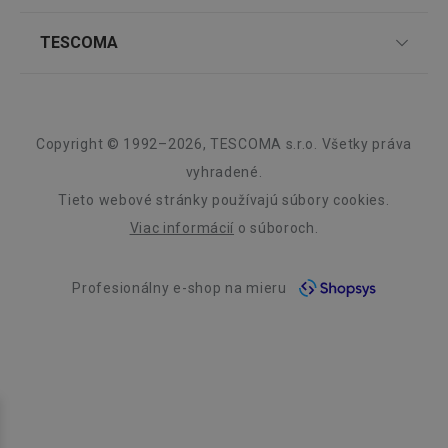
Nákupný poriadok
Najčastejšie otázky
Pre firmy
CookieScriptConsent
1 mesiac
CookieScript
TESCOMA
www.tescoma.sk
Reklamácie a vrátenie tovaru v eshope
Informácie o obaloch a elektroodpadoch
Affiliate program
Reklamácie v predajniach
O nás
Kariéra
Záruka a servis TESCOMA
Dizajn
Copyright © 1992–2026, TESCOMA s.r.o. Všetky práva
Kvalita
vyhradené.
Tieto webové stránky používajú súbory cookies.
Blog
Viac informácií
o súboroch.
Zásady ochrany osobných údajov
__cf_bm
29 minút
Cloudflare Inc.
59
.heureka.sk
sekúnd
Profesionálny e-shop na mieru
Kontakt
Využívanie súborov cookies
Prehlásenie o prístupnosti