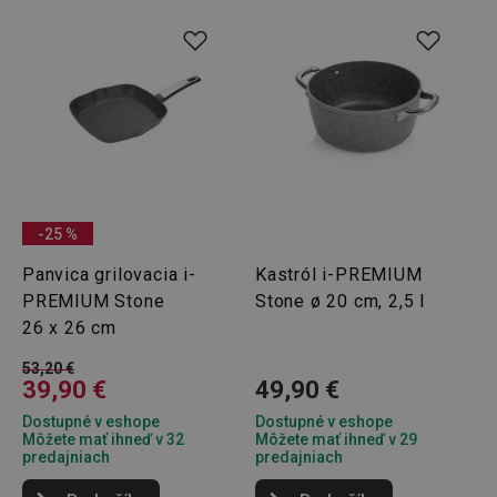
Google
Privacy Policy
cjConsent
.tescoma.sk
1 rok
-25 %
Panvica grilovacia i-
Kastról i-PREMIUM
PREMIUM Stone
Stone ø 20 cm, 2,5 l
26 x 26 cm
53,20 €
udid
.tescoma.cz
1 mesiac
39,90 €
49,90 €
Dostupné v eshope
Dostupné v eshope
Môžete mať ihneď v 32
Môžete mať ihneď v 29
predajniach
predajniach