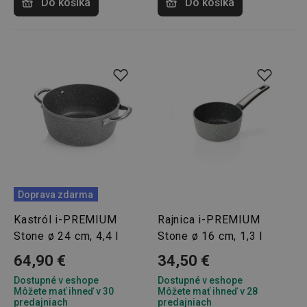
Do košíka
Do košíka
__rtbh.lid
www.tescoma.sk
1 rok
Doprava zdarma
pid
1
Twitter Inc.
Kastról i-PREMIUM
Rajnica i-PREMIUM
sekunda
.smartadserver.com
Stone ø 24 cm, 4,4 l
Stone ø 16 cm, 1,3 l
64,90 €
34,50 €
Dostupné v eshope
Dostupné v eshope
Môžete mať ihneď v 30
Môžete mať ihneď v 28
predajniach
predajniach