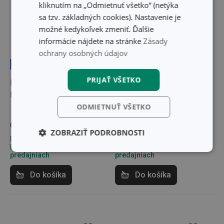
kliknutím na „Odmietnuť všetko“ (netýka
sa tzv. základných cookies). Nastavenie je
možné kedykoľvek zmeniť. Ďalšie
informácie nájdete na stránke
Zásady
ochrany osobných údajov
Doprava zdarma
Doprava zdarma
PRIJAŤ VŠETKO
Panvica hlboká i-
Panvica hlboká i-
PREMIUM Stone ø 28 cm
PREMIUM Stone
ODMIETNUŤ VŠETKO
ø 28 cm, 2 úchyty
65,70 €
62,40 €
ZOBRAZIŤ PODROBNOSTI
Dostupné v eshope
Dostupné v eshope
Môžete mať ihneď v 32
Môžete mať ihneď v 26
Základné
Analytické a
predajniach
predajniach
(funkčné) cookies
preferenčné
cookies
Do košíka
Do košíka
Marketingové
Funkčné súbory
cookies