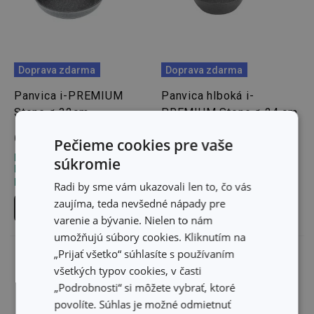
Doprava zdarma
Doprava zdarma
Panvica i-PREMIUM
Panvica hlboká i-
Stone ø 32cm
PREMIUM Stone ø 24 cm
68,60 €
56,20 €
Pečieme cookies pre vaše
Dostupné v eshope
Dostupné v eshope
súkromie
Môžete mať ihneď v 24
Môžete mať ihneď v 32
predajniach
predajniach
Radi by sme vám ukazovali len to, čo vás
zaujíma, teda nevšedné nápady pre
Do košíka
Do košíka
varenie a bývanie. Nielen to nám
umožňujú súbory cookies. Kliknutím na
„Prijať všetko“ súhlasíte s používaním
všetkých typov cookies, v časti
„Podrobnosti“ si môžete vybrať, ktoré
povolíte. Súhlas je možné odmietnuť