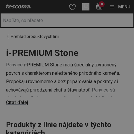
Nachádzate sa na stránke i-PREMIUM Stone
0
Prejsť na vyhľadávanie
Prejsť na hlavný obsah
Prejsť na navigáciu
MENU
Prehľad produktových línií
i-PREMIUM Stone
a
na
Panvice
i-PREMIUM Stone majú špeciálny zvrásnený
povrch s charakterom nelešteného prírodného kameňa.
Prepekajú rovnomerne a bez pripaľovania a pokrmy si
uchovávajú prirodzenú chuť a šťavnatosť.
Panvice sú
vhodné na všetky typy sporákov vrátane indukčných
.
Čítať ďalej
Poskytujeme na ne nadštandardnú záruku 5 rokov.
Produkty z línie nájdete v týchto
kategóriách