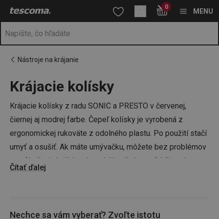
Nachádzate sa na stránke Krájacie kolísky
0
Prejsť na vyhľadávanie
Prejsť na hlavný obsah
Prejsť na navigáciu
MENU
Nástroje na krájanie
Krájacie kolísky
a
na
Krájacie kolísky z radu SONIC a PRESTO v červenej,
čiernej aj modrej farbe. Čepeľ kolísky je vyrobená z
ergonomickej rukoväte z odolného plastu. Po použití stačí
umyť a osušiť. Ak máte umývačku, môžete bez problémov
umyť krájaciu kolísku aj v nej. Neváhajte a uľahčite si
Čítať ďalej
krájanie byliniek, cibule aj iných vňatí aj vy.
Máme pre vás však aj ďalšie krájacie nástroje do kuchyne,
Nechce sa vám vyberať? Zvoľte istotu
ako sú
krájacie kolieska
aj
porciovacie vidličky
, a