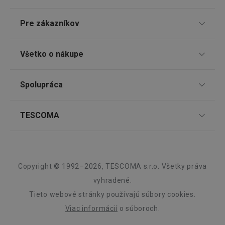
receive-cookie-deprecation
.doubleclick.net
4 mesiace
4 týždne
Pre zákazníkov
TESCOMA klub
Všetko o nákupe
Darčekové poukazy
Doprava a spôsob platby
Spolupráca
Zákaznícky servis TESCOMA
Nákupný poriadok
Najčastejšie otázky
Pre firmy
TESCOMA
Reklamácie a vrátenie tovaru v eshope
Informácie o obaloch a elektroodpadoch
Affiliate program
Google
Reklamácie v predajniach
O nás
Privacy Policy
Kariéra
cjConsent
.tescoma.sk
1 rok
Záruka a servis TESCOMA
Dizajn
Copyright © 1992–2026, TESCOMA s.r.o. Všetky práva
Kvalita
vyhradené.
Tieto webové stránky používajú súbory cookies.
Blog
Viac informácií
o súboroch.
Zásady ochrany osobných údajov
udid
.tescoma.cz
1 mesiac