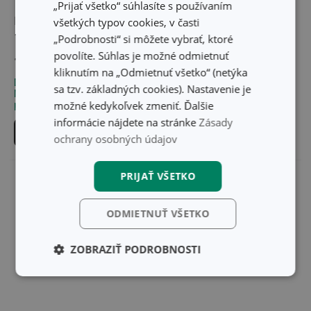
„Prijať všetko“ súhlasíte s používaním
Krájacia kolíska SONIC
Krájacia kolíska SONIC
všetkých typov cookies, v časti
18 cm
25 cm
„Podrobnosti“ si môžete vybrať, ktoré
povolíte. Súhlas je možné odmietnuť
12,00 €
15,70 €
kliknutím na „Odmietnuť všetko“ (netýka
Dostupné v eshope
Dostupné v eshope
sa tzv. základných cookies). Nastavenie je
Môžete mať ihneď v 16
Môžete mať ihneď v 6
možné kedykoľvek zmeniť. Ďalšie
predajniach
predajniach
informácie nájdete na stránke
Zásady
Do košíka
Do košíka
ochrany osobných údajov
PRIJAŤ VŠETKO
ODMIETNUŤ VŠETKO
ZOBRAZIŤ PODROBNOSTI
Základné
Analytické a
(funkčné) cookies
preferenčné
cookies