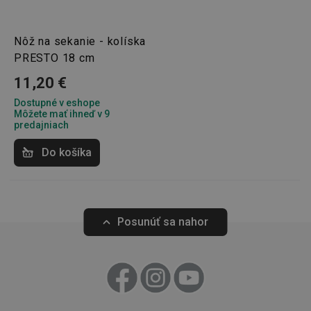
Nôž na sekanie - kolíska
Marketingové
Funkčné súbory
cookies
PRESTO 18 cm
11,20 €
Dostupné v eshope
Môžete mať ihneď v 9
predajniach
Do košíka
Základné (funkčné) cookies
Analytické a preferenčné cookies
Marketingové cookies
Funkčné súbory
Nevyhnutne potrebné súbory cookie umožňujú
Posunúť sa nahor
základné funkcie webovej lokality, ako prihlásenie
používateľa a správa účtu. Webová lokalita sa nedá
správne používať bez nevyhnutne potrebných
súborov cookie.
Poskytovateľ
/
Uplynutie
Názov
Doména
platnosti