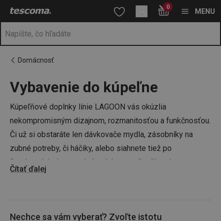
Nachádzate sa na stránke Kúpelňa – vybavenie kúpeľne
0
Prejsť na vyhľadávanie
Prejsť na hlavný obsah
Prejsť na navigáciu
MENU
Domácnosť
Vybavenie do kúpeľne
a
na
Kúpeľňové doplnky línie LAGOON vás okúzlia
nekompromisným dizajnom, rozmanitosťou a funkčnosťou.
Či už si obstaráte len dávkovače mydla, zásobníky na
zubné potreby, či háčiky, alebo siahnete tiež po
šperkovniciach, organizéroch kozmetiky, či stojane na
Čítať ďalej
toaletný papier, získa vaša kúpeľňa rád a šmrnc.
Chystáte sa robiť poriadok aj v iných izbách vášho domu či
Nechce sa vám vyberať? Zvoľte istotu
bytu? Máme pro vás praktické
organizéry do skrine
či