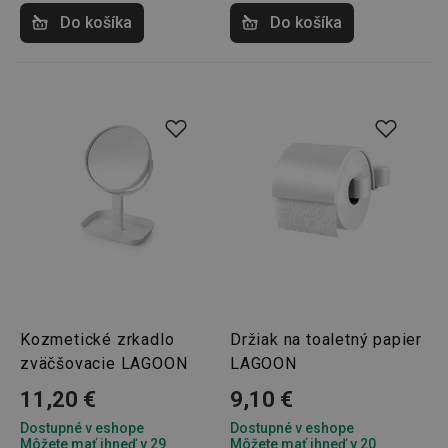
Do košíka
Do košíka
pid
1
Twitter Inc.
sekunda
.smartadserver.com
lastVisitedProducts
www.tescoma.sk
4 týždne
2 dni
Kozmetické zrkadlo
Držiak na toaletný papier
zväčšovacie LAGOON
LAGOON
11,20 €
9,10 €
Dostupné v eshope
Dostupné v eshope
Môžete mať ihneď v 29
Môžete mať ihneď v 20