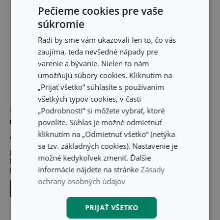
Pečieme cookies pre vaše
súkromie
Radi by sme vám ukazovali len to, čo vás
zaujíma, teda nevšedné nápady pre
varenie a bývanie. Nielen to nám
umožňujú súbory cookies. Kliknutím na
„Prijať všetko“ súhlasíte s používaním
všetkých typov cookies, v časti
Dávkovač penového
Pohárik LAGOON
„Podrobnosti“ si môžete vybrať, ktoré
mydla LAGOON 270 ml
povolíte. Súhlas je možné odmietnuť
kliknutím na „Odmietnuť všetko“ (netýka
9,90 €
3,29 €
sa tzv. základných cookies). Nastavenie je
Dostupné v eshope
Dostupné v eshope
možné kedykoľvek zmeniť. Ďalšie
Môžete mať ihneď v 26
Môžete mať ihneď v 31
informácie nájdete na stránke
Zásady
predajniach
predajniach
ochrany osobných údajov
Do košíka
Do košíka
PRIJAŤ VŠETKO