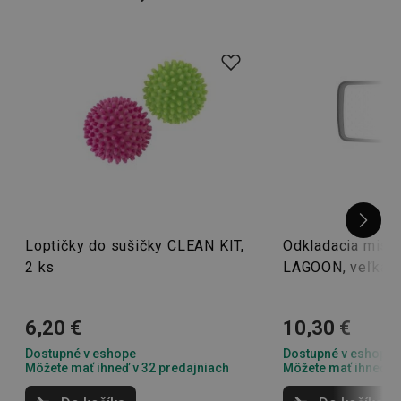
zásobníky
a
háčiky do kuchyne
!
Loptičky do sušičky CLEAN KIT,
Odkladacia miska
2 ks
LAGOON, veľká
6,20 €
10,30 €
Dostupné v eshope
Dostupné v eshope
Môžete mať ihneď v 32 predajniach
Môžete mať ihneď v 