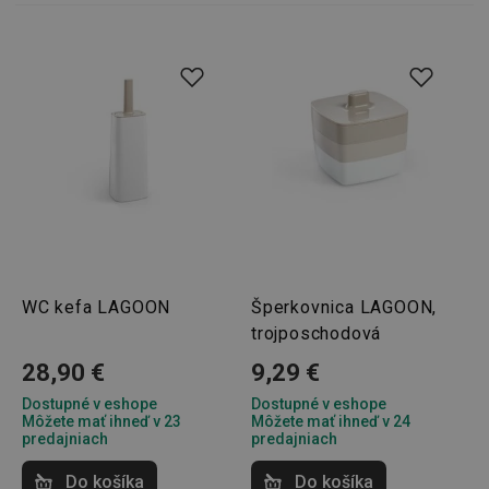
Nevyhnutne potrebné súbory cookie umožňujú
základné funkcie webovej lokality, ako prihlásenie
používateľa a správa účtu. Webová lokalita sa nedá
správne používať bez nevyhnutne potrebných
súborov cookie.
Poskytovateľ
/
Uplynutie
Názov
Doména
platnosti
receive-cookie-deprecation
.doubleclick.net
4 mesiace
4 týždne
WC kefa LAGOON
Šperkovnica LAGOON,
trojposchodová
28,90 €
9,29 €
Dostupné v eshope
Dostupné v eshope
Môžete mať ihneď v 23
Môžete mať ihneď v 24
predajniach
predajniach
Google
Do košíka
Do košíka