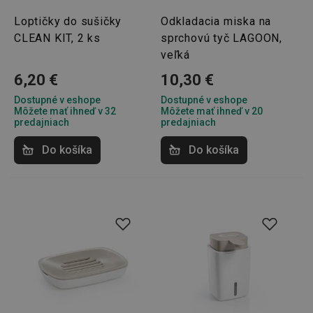
Loptičky do sušičky
Odkladacia miska na
CLEAN KIT, 2 ks
sprchovú tyč LAGOON,
veľká
6,20 €
10,30 €
Dostupné v eshope
Dostupné v eshope
Môžete mať ihneď v 32
Môžete mať ihneď v 20
predajniach
predajniach
Do košíka
Do košíka