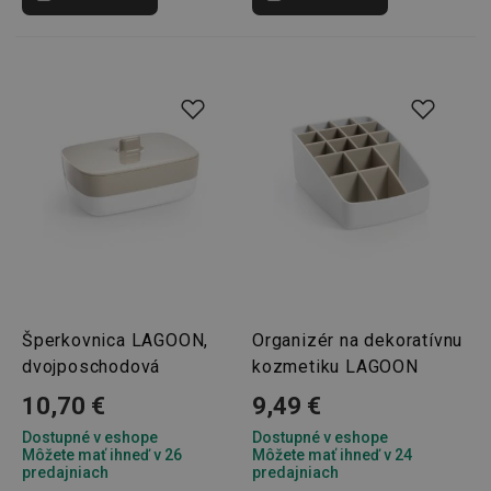
Privacy Policy
cjConsent
.tescoma.sk
1 rok
udid
.tescoma.cz
1 mesiac
Šperkovnica LAGOON,
Organizér na dekoratívnu
dvojposchodová
kozmetiku LAGOON
__rtbh.lid
www.tescoma.sk
1 rok
10,70 €
9,49 €
Dostupné v eshope
Dostupné v eshope
Môžete mať ihneď v 26
Môžete mať ihneď v 24
predajniach
predajniach