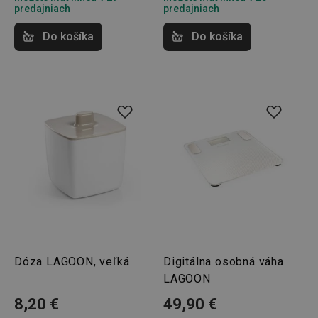
predajniach
predajniach
shopsys_abc
www.tescoma.sk
6
Do košíka
Do košíka
mesiacov
SERVERID
Cookies
HAProxy
relácie
Technologies LLC
.clickonometrics.pl
CookieScriptConsent
1 mesiac
CookieScript
www.tescoma.sk
Dóza LAGOON, veľká
Digitálna osobná váha
LAGOON
8,20 €
49,90 €