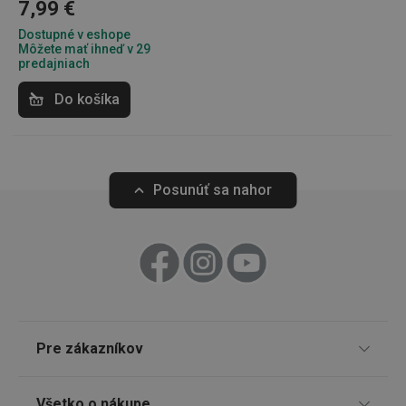
59
.onesignal.com
7,99 €
sekúnd
Dostupné v eshope
Môžete mať ihneď v 29
predajniach
Do košíka
46660_fts
www.tescoma.sk
3 dni
Posunúť sa nahor
VISITOR_PRIVACY_METADATA
5
YouTube
mesiacov
.youtube.com
4 týždne
Pre zákazníkov
TESCOMA klub
Všetko o nákupe