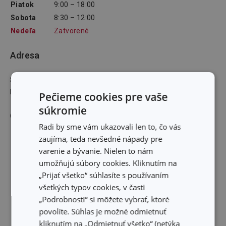
Piatok
9:00 – 18:00
Sobota
8:30 – 12:00
Nedeľa
Zatvorené
Adresa
Svätoplukova 2 Prešov 080 01
E-mailová adresa
:
Pečieme cookies pre vaše
súkromie
GPS: 48,9955429N 21,242931E
Radi by sme vám ukazovali len to, čo vás
zaujíma, teda nevšedné nápady pre
varenie a bývanie. Nielen to nám
umožňujú súbory cookies. Kliknutím na
„Prijať všetko“ súhlasíte s používaním
všetkých typov cookies, v časti
„Podrobnosti“ si môžete vybrať, ktoré
povolíte. Súhlas je možné odmietnuť
kliknutím na „Odmietnuť všetko“ (netýka