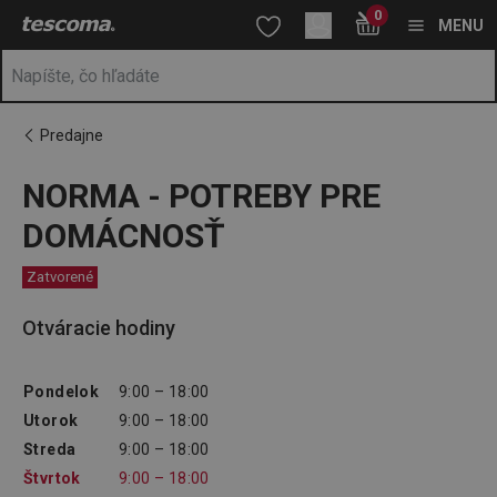
Nachádzate sa na stránke NORMA - POTREBY PRE DOMÁCNO
0
Prejsť na vyhľadávanie
Prejsť na hlavný obsah
Prejsť na navigáciu
MENU
Predajne
NORMA - POTREBY PRE
DOMÁCNOSŤ
Zatvorené
Otváracie hodiny
Pondelok
9:00 – 18:00
Utorok
9:00 – 18:00
Streda
9:00 – 18:00
Štvrtok
9:00 – 18:00