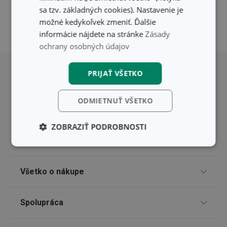
sa tzv. základných cookies). Nastavenie je
možné kedykoľvek zmeniť. Ďalšie
informácie nájdete na stránke
Zásady
ochrany osobných údajov
Posunúť sa nahor
PRIJAŤ VŠETKO
ODMIETNUŤ VŠETKO
ZOBRAZIŤ PODROBNOSTI
Pre zákazníkov
Základné
Analytické a
(funkčné) cookies
preferenčné
cookies
TESCOMA klub
Všetko o nákupe
Darčekové poukazy
Doprava a spôsob platby
Spolupráca
Marketingové
Funkčné súbory
Zákaznícky servis TESCOMA
cookies
Nákupný poriadok
Najčastejšie otázky