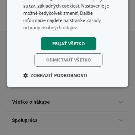
sa tzv. základných cookies). Nastavenie je
možné kedykoľvek zmeniť. Ďalšie
informácie nájdete na stránke
Zásady
ochrany osobných údajov
Posunúť sa nahor
PRIJAŤ VŠETKO
ODMIETNUŤ VŠETKO
ZOBRAZIŤ PODROBNOSTI
Pre zákazníkov
Základné
Analytické a
(funkčné) cookies
preferenčné
cookies
TESCOMA klub
Všetko o nákupe
Darčekové poukazy
Doprava a spôsob platby
Spolupráca
Marketingové
Funkčné súbory
Zákaznícky servis TESCOMA
cookies
Nákupný poriadok
Najčastejšie otázky