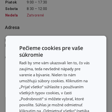
Piatok
9:00 – 17:30
Sobota
8:30 – 12:00
Nedeľa
Zatvorené
Adresa
podchod železničnej stanice Prešov 080 01
E-mailová adresa
:
Pečieme cookies pre vaše
súkromie
GPS: 49,002474N 21,239684E
Radi by sme vám ukazovali len to, čo vás
zaujíma, teda nevšedné nápady pre
varenie a bývanie. Nielen to nám
umožňujú súbory cookies. Kliknutím na
„Prijať všetko“ súhlasíte s používaním
všetkých typov cookies, v časti
„Podrobnosti“ si môžete vybrať, ktoré
povolíte. Súhlas je možné odmietnuť
kliknutím na „Odmietnuť všetko“ (netýka