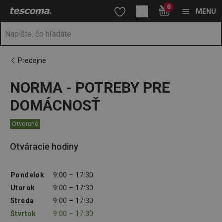
Nachádzate sa na stránke NORMA - POTREBY PRE DOMÁCNO
0
Prejsť na vyhľadávanie
Prejsť na hlavný obsah
Prejsť na navigáciu
MENU
Predajne
NORMA - POTREBY PRE
DOMÁCNOSŤ
Otvorené
Otváracie hodiny
Pondelok
9:00 – 17:30
Utorok
9:00 – 17:30
Streda
9:00 – 17:30
Štvrtok
9:00 – 17:30