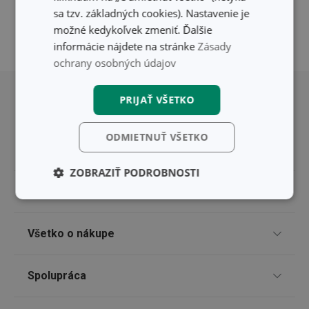
sa tzv. základných cookies). Nastavenie je
možné kedykoľvek zmeniť. Ďalšie
informácie nájdete na stránke
Zásady
ochrany osobných údajov
Posunúť sa nahor
PRIJAŤ VŠETKO
ODMIETNUŤ VŠETKO
ZOBRAZIŤ PODROBNOSTI
Pre zákazníkov
Základné
Analytické a
(funkčné) cookies
preferenčné
cookies
TESCOMA klub
Všetko o nákupe
Darčekové poukazy
Doprava a spôsob platby
Spolupráca
Marketingové
Funkčné súbory
Zákaznícky servis TESCOMA
cookies
Nákupný poriadok
Najčastejšie otázky