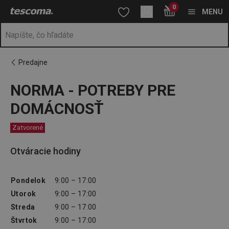
Nachádzate sa na stránke NORMA - POTREBY PRE DOMÁCNO
0
Prejsť na vyhľadávanie
Prejsť na hlavný obsah
Prejsť na navigáciu
MENU
Predajne
NORMA - POTREBY PRE
DOMÁCNOSŤ
Zatvorené
Otváracie hodiny
Pondelok
9:00 – 17:00
Utorok
9:00 – 17:00
Streda
9:00 – 17:00
Štvrtok
9:00 – 17:00