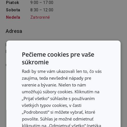
Piatok
9:00 – 17:00
Sobota
8:30 – 12:00
Nedeľa
Zatvorené
Adresa
Námestie slobody 27 Sabinov 083 01
E-mailová adresa
:
Pečieme cookies pre vaše
súkromie
GPS: 49,1022835N 21,0977677E
Radi by sme vám ukazovali len to, čo vás
zaujíma, teda nevšedné nápady pre
varenie a bývanie. Nielen to nám
umožňujú súbory cookies. Kliknutím na
„Prijať všetko“ súhlasíte s používaním
všetkých typov cookies, v časti
„Podrobnosti“ si môžete vybrať, ktoré
povolíte. Súhlas je možné odmietnuť
kliknutím na „Odmietnuť všetko“ (netýka