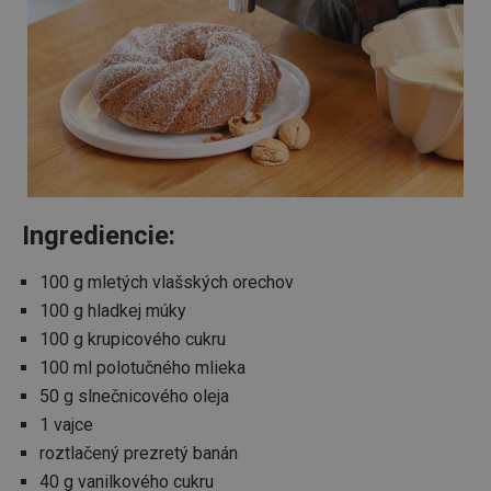
Ingrediencie:
100 g mletých vlašských orechov
100 g hladkej múky
100 g krupicového cukru
100 ml polotučného mlieka
50 g slnečnicového oleja
1 vajce
roztlačený prezretý banán
40 g vanilkového cukru