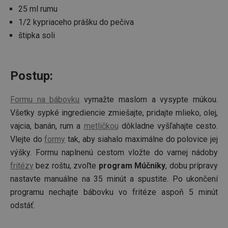
25 ml rumu
1/2 kypriaceho prášku do pečiva
štipka soli
Postup:
Formu na bábovku
vymažte maslom a vysypte múkou.
Všetky sypké ingrediencie zmiešajte, pridajte mlieko, olej,
vajcia, banán, rum a
metličkou
dôkladne vyšľahajte cesto.
Vlejte do
formy
tak, aby siahalo maximálne do polovice jej
výšky. Formu naplnenú cestom vložte do varnej nádoby
fritézy
bez roštu, zvoľte
program Múčniky
, dobu prípravy
nastavte manuálne na 35 minút a spustite. Po ukončení
programu nechajte bábovku vo fritéze aspoň 5 minút
odstáť.