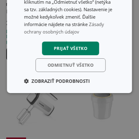
kliknutím na „Odmietnuť všetko“ (netýka
naparovacia fritéza
DELÍCIA ø 24 cm, vrtuľka
sa tzv. základných cookies). Nastavenie je
PRESIDENT
možné kedykoľvek zmeniť. Ďalšie
47,40 €
299,00 €
37,90 €
informácie nájdete na stránke
Zásady
ochrany osobných údajov
Dostupné v eshope
Dostupné v eshope
Môžete mať ihneď v 33
Môžete mať ihneď v 32
predajniach
predajniach
PRIJAŤ VŠETKO
Do košíka
Do košíka
ODMIETNUŤ VŠETKO
ZOBRAZIŤ PODROBNOSTI
Základné
Analytické a
(funkčné) cookies
preferenčné
cookies
Marketingové
Funkčné súbory
cookies