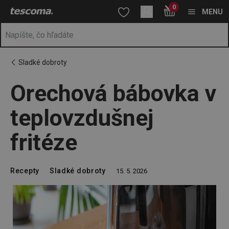
Nachádzate sa na stránke Orechová bábovka v teplovzdušnej fri
0
Prejsť na vyhľadávanie
Prejsť na hlavný obsah
Prejsť na navigáciu
MENU
Sladké dobroty
Orechová bábovka v
teplovzdušnej
fritéze
Recepty
Sladké dobroty
15. 5. 2026