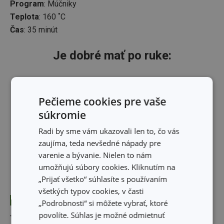
Program
: Múčniky
Teplota
: 160 ˚C
Čas
: 35 minút
Je dobré mať po ruke:
Pečieme cookies pre vaše
súkromie
Radi by sme vám ukazovali len to, čo vás
zaujíma, teda nevšedné nápady pre
varenie a bývanie. Nielen to nám
umožňujú súbory cookies. Kliknutím na
„Prijať všetko“ súhlasíte s používaním
všetkých typov cookies, v časti
Novinka
Doprava zdarma
-20 %
„Podrobnosti“ si môžete vybrať, ktoré
povolíte. Súhlas je možné odmietnuť
Teplovzdušná
Forma bábovka vysoká