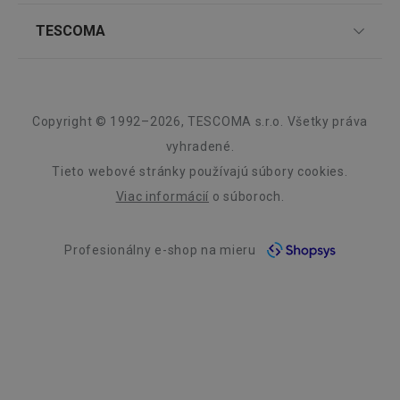
Nákupný poriadok
Najčastejšie otázky
Pre firmy
TESCOMA
Reklamácie a vrátenie tovaru v eshope
Informácie o obaloch a elektroodpadoch
Affiliate program
Reklamácie v predajniach
O nás
__rtbh.lid
www.tescoma.sk
1 rok
Kariéra
Záruka a servis TESCOMA
Dizajn
Copyright © 1992–2026, TESCOMA s.r.o. Všetky práva
Kvalita
vyhradené.
Tieto webové stránky používajú súbory cookies.
Blog
Viac informácií
o súboroch.
Zásady ochrany osobných údajov
Profesionálny e-shop na mieru
Kontakt
pid
1
Twitter Inc.
sekunda
.smartadserver.com
Využívanie súborov cookies
Prehlásenie o prístupnosti