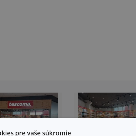
kies pre vaše súkromie