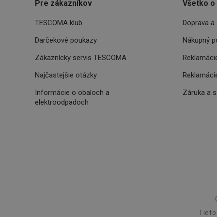
Pre zákazníkov
Všetko o
SERVERID
TESCOMA klub
Doprava a 
Darčekové poukazy
Nákupný p
CookieScriptConse
Zákaznícky servis TESCOMA
Reklamácie
Najčastejšie otázky
Reklamácie
__cf_bm
Informácie o obaloch a
Záruka a 
elektroodpadoch
CCMSESSID
__cf_bm
46660_fts
VISITOR_PRIVACY_
Tieto