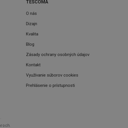
TESCOMA
e. Identifikuje
O nás
u do prehľadávača.
lancer.
Dizajn
ookie-Script.com k
soubory cookie
Kvalita
okie Cookie-
Blog
šenie ľudí a
ospešné, pretože
Zásady ochrany osobných údajov
žívaní tejto
Kontakt
vu stavu relácie
.
Využívanie súborov cookies
šení mezi lidmi a
bylo možné podávat
Prehlásenie o prístupnosti
vých stránek.
ženie súhlasu
iu s webom.
níka o rôznych
astavení, ktoré
.
ctené v budúcich
roch.