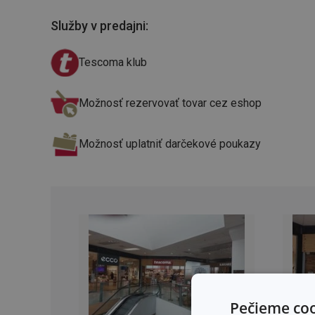
Služby v predajni
:
Tescoma klub
Možnosť rezervovať tovar cez eshop
Možnosť uplatniť darčekové poukazy
Pečieme coo