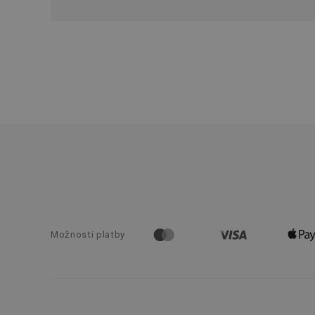
Názov
receive-cookie-dep
cjConsent
udid
__rtbh.lid
pid
Možnosti platby
lastVisitedProducts
shopsys_abc