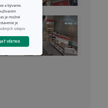
ie a bývanie.
používaním
hlas je možné
stavenie je
sobných údajov
JAŤ VŠETKO
nkčné súbory
unkčné súbory
ľa a správa účtu.