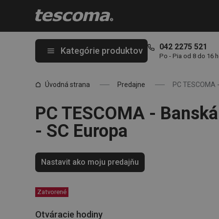
Nachádzate sa na stránke PC TESCOMA - Banská Bystrica - SC 
042 2275 521
Kategórie produktov
Po - Pia od 8 do 16 
Úvodná strana
Predajne
PC TESCOMA - 
PC TESCOMA - Banská 
- SC Europa
Nastavit ako moju predajňu
Zatvorené
Otváracie hodiny