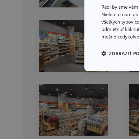
Radi by sme vám u
Nielen to nám umo
všetkých typov co
odmietnuť kliknut
možné kedykoľvek
ZOBRAZIŤ P
Základné (fun
cookies
Základné (fun
Nevyhnutne potrebné 
Webová lokalita sa n