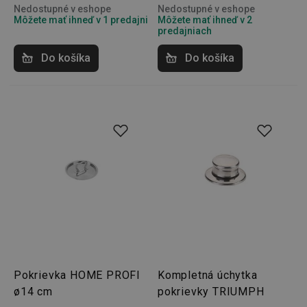
Nedostupné v eshope
Nedostupné v eshope
Môžete mať ihneď v 1 predajni
Môžete mať ihneď v 2
predajniach
Základné (funkčné) cookies
Do košíka
Do košíka
Analytické a preferenčné cookies
Marketingové cookies
Funkčné súbory
Nevyhnutne potrebné súbory cookie umožňujú
základné funkcie webovej lokality, ako prihlásenie
používateľa a správa účtu. Webová lokalita sa nedá
správne používať bez nevyhnutne potrebných
súborov cookie.
Poskytovateľ
/
Uplynutie
Názov
Doména
platnosti
receive-cookie-deprecation
.doubleclick.net
4 mesiace
4 týždne
Pokrievka HOME PROFI
Kompletná úchytka
ø14 cm
pokrievky TRIUMPH