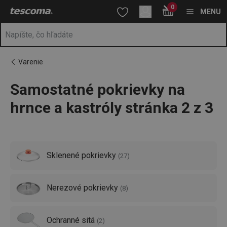
Nachádzate sa na stránke Pokrievky na hrnce 🥘 stránka 2 z 3
0
Prejsť na vyhľadávanie
Prejsť na hlavný obsah
Prejsť na navigáciu
MENU
Varenie
Samostatné pokrievky na
a
na
hrnce a kastróly stránka 2 z 3
Sklenené pokrievky
(
27
)
Nerezové pokrievky
(
8
)
Ochranné sitá
(
2
)