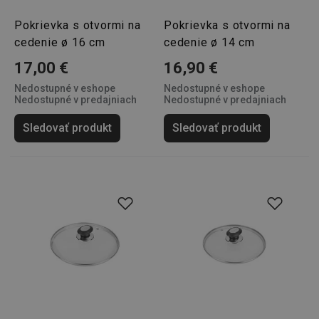
2 dni
Pokrievka s otvormi na
Pokrievka s otvormi na
cedenie ø 16 cm
cedenie ø 14 cm
17,00 €
16,90 €
Nedostupné v eshope
Nedostupné v eshope
Nedostupné v predajniach
Nedostupné v predajniach
shopsys_abc
www.tescoma.sk
6
mesiacov
Sledovať produkt
Sledovať produkt
SERVERID
Cookies
HAProxy
relácie
Technologies LLC
.clickonometrics.pl
CookieScriptConsent
1 mesiac
CookieScript
www.tescoma.sk