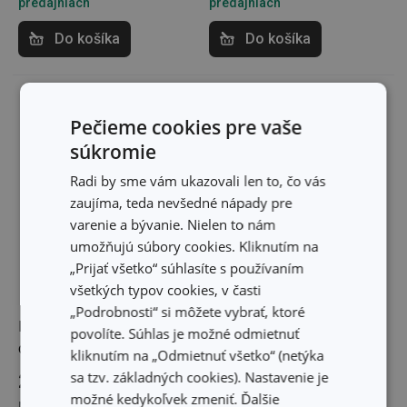
predajniach
predajniach
Do košíka
Do košíka
Pečieme cookies pre vaše
súkromie
Radi by sme vám ukazovali len to, čo vás
zaujíma, teda nevšedné nápady pre
varenie a bývanie. Nielen to nám
umožňujú súbory cookies. Kliknutím na
„Prijať všetko“ súhlasíte s používaním
všetkých typov cookies, v časti
„Podrobnosti“ si môžete vybrať, ktoré
Pokrievka s otvormi na
Pokrievka PRESTO
povolíte. Súhlas je možné odmietnuť
cedenie ø 20 cm
ø 18 cm
kliknutím na „Odmietnuť všetko“ (netýka
sa tzv. základných cookies). Nastavenie je
20,90 €
15,80 €
možné kedykoľvek zmeniť. Ďalšie