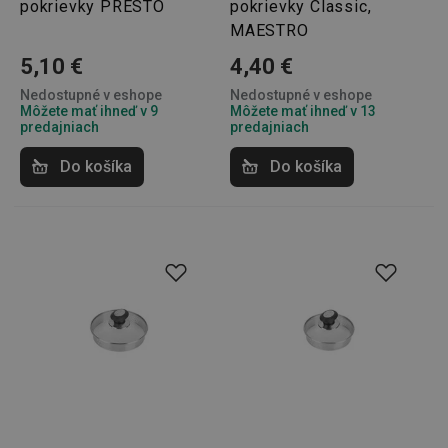
pokrievky PRESTO
pokrievky Classic,
__rtbh.lid
www.tescoma.sk
1 rok
MAESTRO
5,10 €
4,40 €
Nedostupné v eshope
Nedostupné v eshope
Môžete mať ihneď v 9
Môžete mať ihneď v 13
predajniach
predajniach
Do košíka
Do košíka
pid
1
Twitter Inc.
sekunda
.smartadserver.com
lastVisitedProducts
www.tescoma.sk
4 týždne