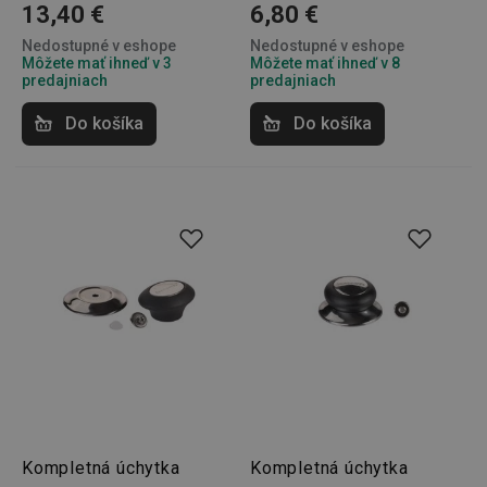
13,40 €
6,80 €
Nedostupné v eshope
Nedostupné v eshope
Môžete mať ihneď v 3
Môžete mať ihneď v 8
predajniach
predajniach
Google
Do košíka
Do košíka
Privacy Policy
cjConsent
.tescoma.sk
1 rok
udid
.tescoma.cz
1 mesiac
Kompletná úchytka
Kompletná úchytka