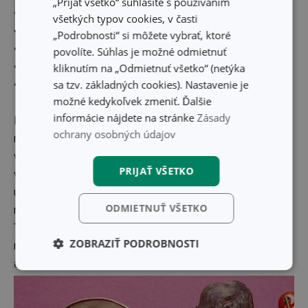
„Prijať všetko“ súhlasíte s používaním
• 100 ml 33% smotany
všetkých typov cookies, v časti
• 80 g póru
„Podrobnosti“ si môžete vybrať, ktoré
• 80 g mrkvy
povolíte. Súhlas je možné odmietnuť
• 60 g mrazeného špenátu
kliknutím na „Odmietnuť všetko“ (netýka
sa tzv. základných cookies). Nastavenie je
• chilli, tymian, soľ a korenie podľa chuti
možné kedykoľvek zmeniť. Ďalšie
informácie nájdete na stránke
Zásady
Kukuricu, prekrojené zemiaky, cibuľu, pór, mrkvu nakrájanú
ochrany osobných údajov
nadrobno, chilli, tymian, soľ a korenie podľa chuti – všetko
vsypte do
Polievkovaru PRESIDENT.
Prilejte vývar alebo
PRIJAŤ VŠETKO
vodu a zapnite program „krémové polievky“. Na záver po
uvarení vložte do polievky kúsky natrhaného špenátu,
ODMIETNUŤ VŠETKO
rozrieďte smotanou a nechajte prehriať.
TIP: pre výraznejšiu chuť polievky môžete všetku zeleninu
ZOBRAZIŤ PODROBNOSTI
najskôr orestovať na masle, potom vložiť do polievkovaru
a pokračovať v príprave.
Základné
Analytické a
(funkčné) cookies
preferenčné
cookies