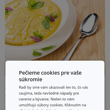
Pečieme cookies pre vaše
súkromie
Kukuričná polievka so špenátom
Radi by sme vám ukazovali len to, čo vás
• 700 ml zeleninového vývaru alebo vody
zaujíma, teda nevšedné nápady pre
• 400 g kukurice (môže byť aj mrazená)
varenie a bývanie. Nielen to nám
• 100 g zemiakov
umožňujú súbory cookies. Kliknutím na
• 100 g cibule