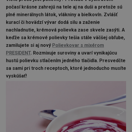
počasí krásne zahrejú na tele aj na duši a pretože sú
plné minerálnych látok, vlákniny a bielkovín. Zvlášť
kurací či hovädzí vývar dodá silu a zaženie
nachladnutie, krémová polievka zase skvele zasýti. A
keďže sa krémové polievky tešia stále väčšej obľube,
zamilujete si aj nový
Polievkovar s mixérom
PRESIDENT
. Rozmixuje suroviny a uvarí vynikajúcu
hustú polievku stlačením jedného tlačidla. Presvedčte
sa sami pri troch receptoch, ktoré jednoducho musíte
vyskúšať!