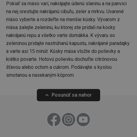
Pokiaľ sa mäso varí, nakrájajte údenú slaninu a na panvici
na nej orestujte nakrájanú cibuľu, zeler a mrkvu. Uvarené
mäso vyberte a rozdeľte na menšie kúsky. Vývarom z
mäsa zalejte zeleninu, ku ktorej ste pridali na kocky
nakrájanú repu a všetko varte domäkka. K vývaru so
zeleninou pridajte nastrúhanú kapustu, nakrájané paradajky
a varte asi 15 minút. Kúsky mäsa vložte do polievky a
__rtbh.lid
www.tescoma.sk
1 rok
krátko povarte. Hotovú polievku dochuťte citrónovou
šťavou alebo octom a cukrom. Podávajte s kyslou
smotanou a nasekaným kôprom.
Posunúť sa nahor
pid
1
Twitter Inc.
sekunda
.smartadserver.com