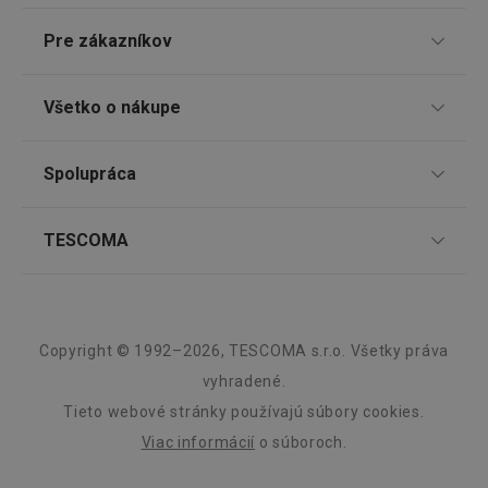
Pre zákazníkov
TESCOMA klub
Všetko o nákupe
Darčekové poukazy
lastVisitedProducts
www.tescoma.sk
4 týždne
Doprava a spôsob platby
2 dni
Spolupráca
Zákaznícky servis TESCOMA
Nákupný poriadok
Najčastejšie otázky
Pre firmy
TESCOMA
Reklamácie a vrátenie tovaru v eshope
Informácie o obaloch a elektroodpadoch
Affiliate program
Reklamácie v predajniach
O nás
Kariéra
Záruka a servis TESCOMA
Dizajn
shopsys_abc
www.tescoma.sk
6
Copyright © 1992–2026, TESCOMA s.r.o. Všetky práva
mesiacov
Kvalita
vyhradené.
SERVERID
Cookies
HAProxy
relácie
Technologies LLC
Tieto webové stránky používajú súbory cookies.
.clickonometrics.pl
Blog
Viac informácií
o súboroch.
Zásady ochrany osobných údajov