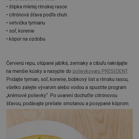
• štipka mletej rímskej rasce
• citrónová šťava podľa chuti
• vetvička tymianu
• soľ, korenie
• kôpor na ozdobu
Červenú repu, olúpané jablká, zemiaky a cibuľu nakrájajte
na menšie kúsky a nasypte do
polievkovaru PRESIDENT
.
Pridajte tymian, soľ, korenie, bobkový list a rímsku rascu,
všetko zalejte vývarom alebo vodou a spustite program
„krémové polievky“. Po uvarení dochuťte citrónovou
šťavou, podávajte preliate smotanou a posypané kôprom.