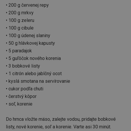
4 týždne
• 200 g červenej repy
• 200 g mrkvy
• 100 g zeleru
• 100 g cibule
• 100 g údenej slaniny
• 50 g hlávkovej kapusty
• 5 paradajok
• 5 guľôčok nového korenia
• 3 bobkové listy
• 1 citrón alebo jablčný ocot
Google
• kyslá smotana na servírovanie
Privacy Policy
cjConsent
.tescoma.sk
1 rok
• cukor podľa chuti
• čerstvý kôpor
• soľ, korenie
Do hrnca vložte mäso, zalejte vodou, pridajte bobkové
listy, nové korenie, soľ a korenie. Varte asi 30 minút.
udid
.tescoma.cz
1 mesiac