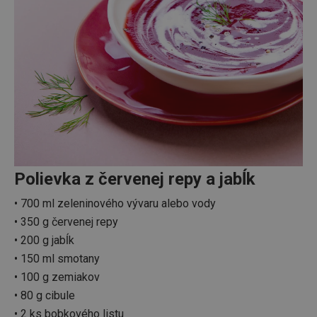
Polievka z červenej repy a jabĺk
• 700 ml zeleninového vývaru alebo vody
• 350 g červenej repy
• 200 g jabĺk
• 150 ml smotany
• 100 g zemiakov
• 80 g cibule
• 2 ks bobkového listu