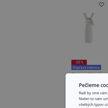
-25 %
Doprava zdarma
Fľaša na šľahačku
DELÍCIA 0,5 l
Pečieme coo
77,80 €
Radi by sme vám u
58,30 €
Nielen to nám umo
Dostupné v eshope
všetkých typov co
Môžete mať ihneď v