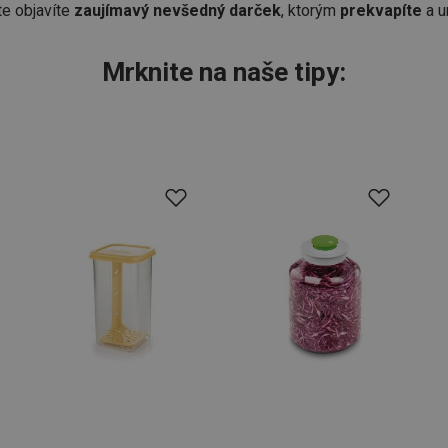
te objavíte
zaujímavý nevšedný darček
, ktorým
prekvapíte
a u
Mrknite na naše tipy: