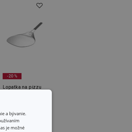
-20 %
Lopatka na pizzu
GrandCHEF
27,00 €
ie a bývanie.
21,60 €
používaním
Dostupné v eshope
hlas je možné
Môžete mať ihneď v