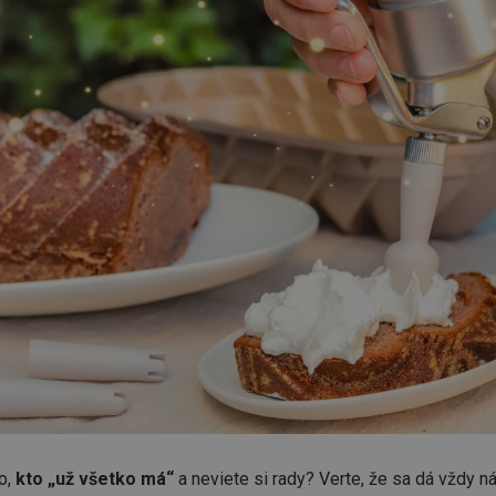
o,
kto „už všetko má“
a neviete si rady? Verte, že sa dá vždy ná