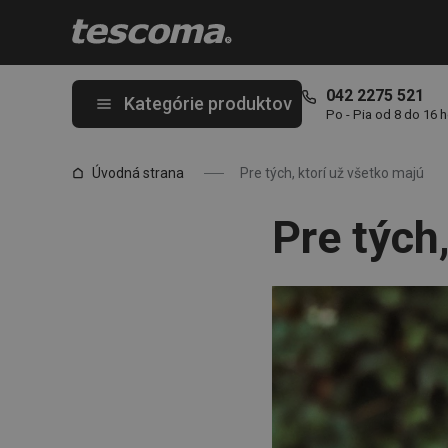
Nachádzate sa na stránke Pre tých, ktorí už všetko majú
042 2275 521
Kategórie produktov
Po - Pia od 8 do 16 
Úvodná strana
Pre tých, ktorí už všetko majú
Pre tých