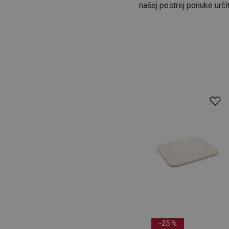
našej pestrej ponuke urči
-25 %