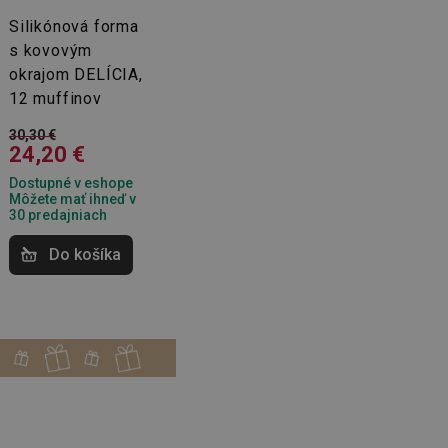
Silikónová forma
s kovovým
okrajom DELÍCIA,
12 muffinov
30,30 €
24,20 €
Dostupné v eshope
Môžete mať ihneď v
30 predajniach
Do košíka