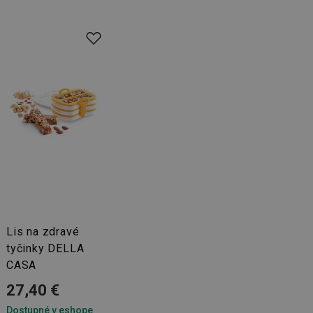
ookie-Script.com k
soubory cookie
okie Cookie-
šenie ľudí a
ospešné, pretože
žívaní tejto
vu stavu relácie
.
šení mezi lidmi a
bylo možné podávat
vých stránek.
ženie súhlasu
iu s webom.
níka o rôznych
astavení, ktoré
Lis na zdravé
ctené v budúcich
tyčinky DELLA
CASA
27,40 €
Dostupné v eshope