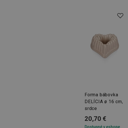
CookieScriptConse
__cf_bm
CCMSESSID
__cf_bm
46660_fts
VISITOR_PRIVACY_
Forma bábovka
DELÍCIA ø 16 cm,
srdce
20,70 €
Poskytova
Názov
Názov
/
Doména
Dostupné v eshope