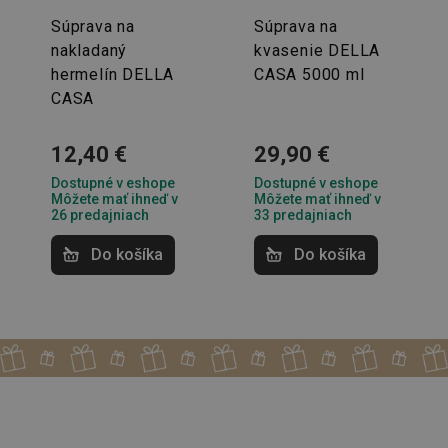
Súprava na
Súprava na
nakladaný
kvasenie DELLA
hermelín DELLA
CASA 5000 ml
CASA
12,40 €
29,90 €
Dostupné v eshope
Dostupné v eshope
Môžete mať ihneď v
Môžete mať ihneď v
26 predajniach
33 predajniach
Do košíka
Do košíka