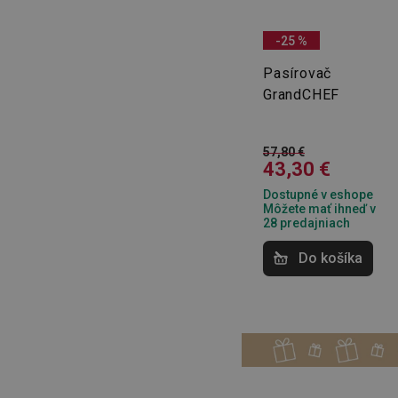
-25 %
cjConsent
Pasírovač
GrandCHEF
udid
__rtbh.lid
57,80 €
43,30 €
Dostupné v eshope
Môžete mať ihneď v
pid
28 predajniach
Do košíka
lastVisitedProducts
shopsys_abc
SERVERID