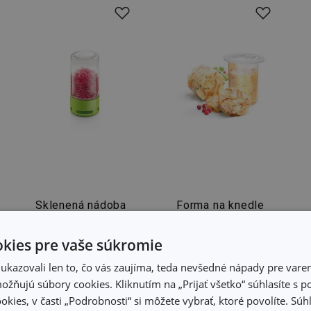
Sklenená nádoba
Forma na knedle
na klíčenie SENSE
DELLA CASA
kies pre vaše súkromie
kazovali len to, čo vás zaujíma, teda nevšedné nápady pre varen
8,20 €
12,00 €
žňujú súbory cookies. Kliknutím na „Prijať všetko“ súhlasíte s 
Dostupné v eshope
Dostupné v eshope
okies, v časti „Podrobnosti“ si môžete vybrať, ktoré povolíte. Sú
Môžete mať ihneď v
Môžete mať ihneď v