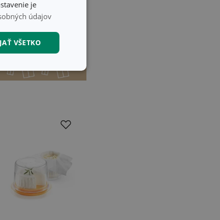
31 predajniach
stavenie je
sobných údajov
Do košíka
JAŤ VŠETKO
nkčné súbory
unkčné súbory
ľa a správa účtu.
nál majiteli
ů cookie, které