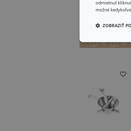
33 predajniach
odmietnuť kliknut
možné kedykoľvek
Do košíka
ZOBRAZIŤ P
Základné (fun
cookies
Základné (fun
Nevyhnutne potrebné 
Webová lokalita sa n
Názov
receive-cookie-dep