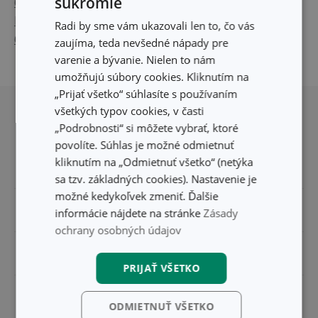
súkromie
630820 Kuchynská rukavica DELÍCIA a 630822 Chňapka
DELÍCIA (formát .pdf 2,7 MB)
Radi by sme vám ukazovali len to, čo vás
639815 Kuchynská rukavice PRESTO (formát .pdf 2 MB)
zaujíma, teda nevšedné nápady pre
varenie a bývanie. Nielen to nám
umožňujú súbory cookies. Kliknutím na
Posunúť sa nahor
„Prijať všetko“ súhlasíte s používaním
všetkých typov cookies, v časti
„Podrobnosti“ si môžete vybrať, ktoré
povolíte. Súhlas je možné odmietnuť
kliknutím na „Odmietnuť všetko“ (netýka
sa tzv. základných cookies). Nastavenie je
možné kedykoľvek zmeniť. Ďalšie
Pre zákazníkov
informácie nájdete na stránke
Zásady
ochrany osobných údajov
TESCOMA klub
Všetko o nákupe
PRIJAŤ VŠETKO
Darčekové poukazy
Doprava a spôsob platby
Spolupráca
Zákaznícky servis TESCOMA
ODMIETNUŤ VŠETKO
Nákupný poriadok