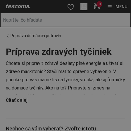
Nachádzate sa na stránke Domáce zdravé tyčinky
0
Prejsť na vyhľadávanie
Prejsť na hlavný obsah
Prejsť na navigáciu
MENU
Príprava domácich potravín
Príprava zdravých tyčiniek
a
na
Chcete si pripraviť zdravé desiaty plné energie a užívať si
zdravé maškrtenie? Stačí mať to správne vybavenie. V
ponuke pre vás máme lis na tyčinky, vrecká, ale aj formičky
na domáce tyčinky. Ako na to? Pripravte si zmes na
domáce tyčinky – napríklad orechy, sušené ovocie, zalejte
Čítať ďalej
medom a vložte do lisu a nechajte pár hodín odpočinúť v
chladničke. Potom ich vložte do vrecka a vezmite si ich so
sebou napríklad na výlet či do práce!
Nechce sa vám vyberať? Zvoľte istotu
Tip: vyskúšajte si aj
pečenie chleba
,
výrobu domácich