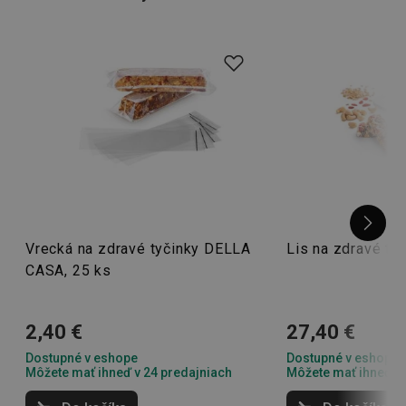
syrov
alebo obľúbenú
domácu zmrzlinu
– s TESCOMOU je
to ľahké!
Vrecká na zdravé tyčinky DELLA
Lis na zdravé t
CASA, 25 ks
2,40 €
27,40 €
Dostupné v eshope
Dostupné v eshope
Môžete mať ihneď v 24 predajniach
Môžete mať ihneď v 