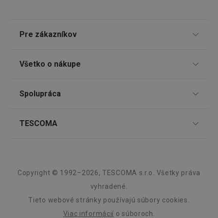
receive-cookie-deprecation
.doubleclick.net
4 mesiace
4 týždne
Pre zákazníkov
TESCOMA klub
Všetko o nákupe
Darčekové poukazy
Doprava a spôsob platby
Spolupráca
Zákaznícky servis TESCOMA
Nákupný poriadok
Najčastejšie otázky
Pre firmy
TESCOMA
Reklamácie a vrátenie tovaru v eshope
Google
Informácie o obaloch a elektroodpadoch
Affiliate program
Privacy Policy
Reklamácie v predajniach
O nás
cjConsent
.tescoma.sk
1 rok
Kariéra
Záruka a servis TESCOMA
Dizajn
Copyright © 1992–2026, TESCOMA s.r.o. Všetky práva
Kvalita
vyhradené.
Tieto webové stránky používajú súbory cookies.
Blog
Viac informácií
o súboroch.