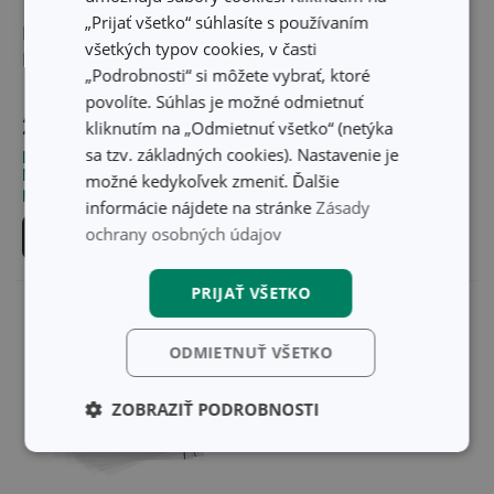
„Prijať všetko“ súhlasíte s používaním
Lis na zdravé tyčinky
Formičky na zdravé
všetkých typov cookies, v časti
DELLA CASA
tyčinky DELLA CASA,
„Podrobnosti“ si môžete vybrať, ktoré
3 ks
povolíte. Súhlas je možné odmietnuť
27,40 €
11,10 €
kliknutím na „Odmietnuť všetko“ (netýka
sa tzv. základných cookies). Nastavenie je
Dostupné v eshope
Dostupné v eshope
Môžete mať ihneď v 30
Môžete mať ihneď v 26
možné kedykoľvek zmeniť. Ďalšie
predajniach
predajniach
informácie nájdete na stránke
Zásady
ochrany osobných údajov
Do košíka
Do košíka
PRIJAŤ VŠETKO
ODMIETNUŤ VŠETKO
ZOBRAZIŤ PODROBNOSTI
Základné
Analytické a
(funkčné) cookies
preferenčné
cookies