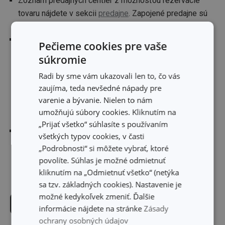
Zoznam predajných centier z možnosťou rezervácie
tovaru nájdete v sekcii
predajne
. Zapojené predajne sú
označené
ikonkou odberného miesta eshopu
.
O celom procese vybavenia rezervácie budete
Pečieme cookies pre vaše
informovaný e-mailom a sms správami. Pokiaľ tovar
nie
súkromie
je v konkrétnej predajni dostupný alebo je
Radi by sme vám ukazovali len to, čo vás
vypredaný
, pri položke bude uvedené
NIE JE
zaujíma, teda nevšedné nápady pre
SKLADOM
. Naopak môže nastať situácia, kedy je tovar
varenie a bývanie. Nielen to nám
vypredaný v eshope
, ale na
predajni si ho ešte stále
umožňujú súbory cookies. Kliknutím na
môžete rezervovať
.
„Prijať všetko“ súhlasíte s používaním
Rezervovaný tovar môže vyzdvihnúť aj iná osoba, k
všetkých typov cookies, v časti
odovzdaniu je potrebný iba unikátny kód, ktorý
„Podrobnosti“ si môžete vybrať, ktoré
dostanete e-mailom. Rezervovaný tovar je možné
povolíte. Súhlas je možné odmietnuť
zaplatiť iba pri vyzdvihnutí v predajni
, a to v hotovosti
kliknutím na „Odmietnuť všetko“ (netýka
alebo platobnou kartou.
sa tzv. základných cookies). Nastavenie je
možné kedykoľvek zmeniť. Ďalšie
CHCEM TO VYSKÚŠAŤ
informácie nájdete na stránke
Zásady
ochrany osobných údajov