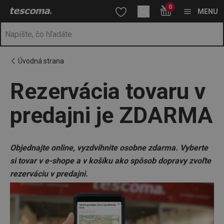
Nachádzate sa na stránke Rezervácia tovaru v predajni je ZDA
0
Prejsť na vyhľadávanie
Prejsť na hlavný obsah
Prejsť na navigáciu
MENU
Úvodná strana
Rezervácia tovaru v
predajni je ZDARMA
Objednajte online, vyzdvihnite osobne zdarma. Vyberte
si tovar v e-shope a v košíku ako spôsob dopravy zvoľte
rezerváciu v predajni.