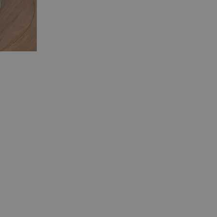
řizpůsobivosti s
právními předpisy o
ádání souhlasu
ránkách.
ntifikaci zařízení,
aby sledovala
enost.
ingu a ke zlepšení
e je přiřadí
tnější a efektivnější
evníkom webových
Twitterom z webovej
ledné produkty
 skúseností
e. Identifikuje
u do prehľadávača.
lancer.