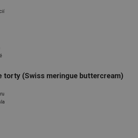
ií
n
é
e torty (Swiss meringue buttercream)
ru
la