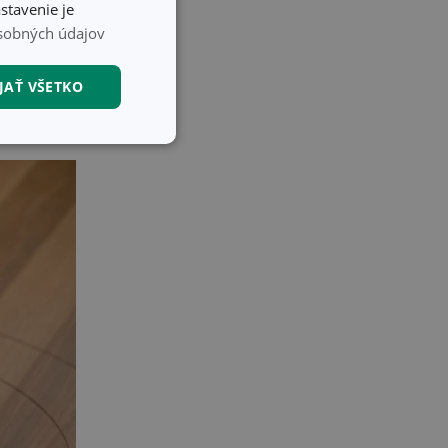
stavenie je
sobných údajov
kým sa nám cukor
äknuté maslo.
JAŤ VŠETKO
nkčné súbory
unkčné súbory
ľa a správa účtu.
nál majiteli
ů cookie, které