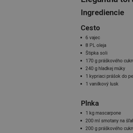
Ingrediencie
Cesto
6 vajec
8 PL oleja
Štipka soli
170 g práškového cukr
240 g hladkej múky
1 kypriaci prášok do p
1 vanilkový lusk
Plnka
1 kg mascarpone
200 ml smotany na šľa
200 g práškového cukr