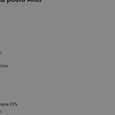
u
ečiva
hanie 33%
u