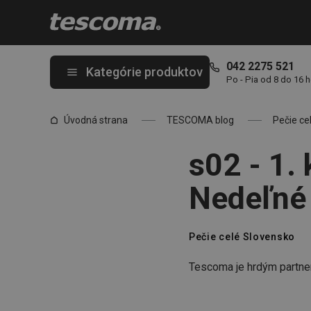
Nachádzate sa na stránke s02 - 1. kolo - kreatívna výzva - Nedeľ
042 2275 521
Kategórie produktov
Po - Pia od 8 do 16 
Úvodná strana
TESCOMA blog
Pečie ce
s02 - 1. 
Nedeľné 
Pečie celé Slovensko
Tescoma je hrdým partne