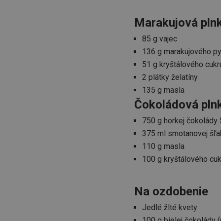
CookieScriptConse
Marakujová pln
85 g vajec
__cf_bm
136 g marakujového py
51 g kryštálového cukr
CCMSESSID
2 plátky želatíny
135 g masla
__cf_bm
Čokoládová pln
750 g horkej čokolády
46660_fts
375 ml smotanovej šľ
VISITOR_PRIVACY_
110 g masla
100 g kryštálového cuk
Na ozdobenie
Jedlé žlté kvety
Poskytova
Názov
Názov
/
Doména
100 g bielej čokolády 