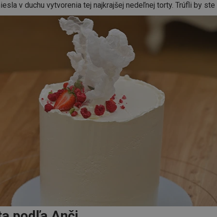
esla v duchu vytvorenia tej najkrajšej nedeľnej torty. Trúfli by ste 
ta podľa Anči