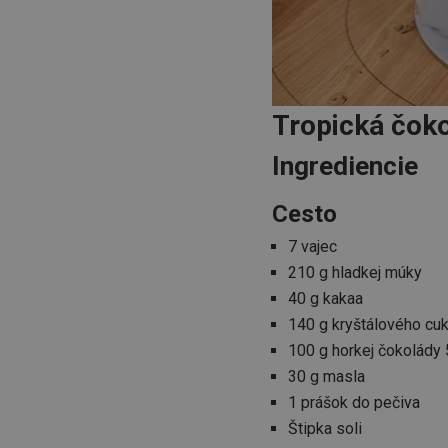
cjConsent
udid
Tropická čok
Ingrediencie
__rtbh.lid
Cesto
pid
7 vajec
210 g hladkej múky
40 g kakaa
lastVisitedProducts
140 g kryštálového cuk
100 g horkej čokolády
shopsys_abc
30 g masla
SERVERID
1 prášok do pečiva
Štipka soli