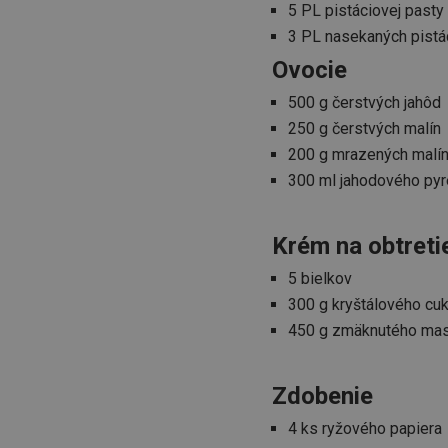
5 PL pistáciovej pasty
3 PL nasekaných pistác
Ovocie
500 g čerstvých jahôd
250 g čerstvých malín
200 g mrazených malí
300 ml jahodového pyr
Krém na obtreti
5 bielkov
300 g kryštálového cuk
450 g zmäknutého mas
Zdobenie
4 ks ryžového papiera