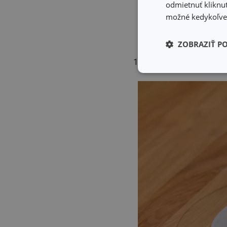
odmietnuť kliknut
Tortu si obtiahneme z
možné kedykoľvek
Pripravíme si krém na 
nerozpustí. Dáme vyšľ
ZOBRAZIŤ P
Vyšľahaným krémom ob
Ryžový papier si vypra
Základné (fun
cookies
Základné (fun
Nevyhnutne potrebné 
Webová lokalita sa n
Názov
receive-cookie-dep