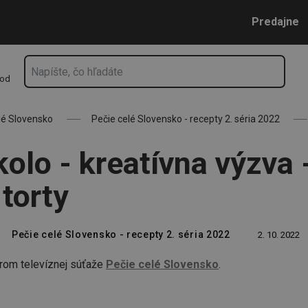
né torty
Prejsť na vyhľadávanie
Prejsť na hlavný obsah
Prejsť na navigáciu
Predajne
hod
lé Slovensko
Pečie celé Slovensko - recepty 2. séria 2022
kolo - kreatívna výzva 
torty
Pečie celé Slovensko - recepty 2. séria 2022
2. 10. 2022
rom televíznej súťaže
Pečie celé Slovensko
.