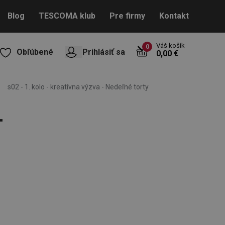
Blog
TESCOMA klub
Pre firmy
Kontakt
Váš košík
0
Obľúbené
Prihlásiť sa
0,00 €
s02 - 1. kolo - kreatívna výzva - Nedeľné torty
-