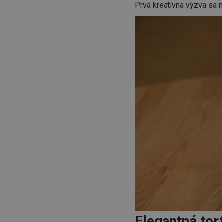
Prvá kreatívna výzva sa ni
Elegantná tor