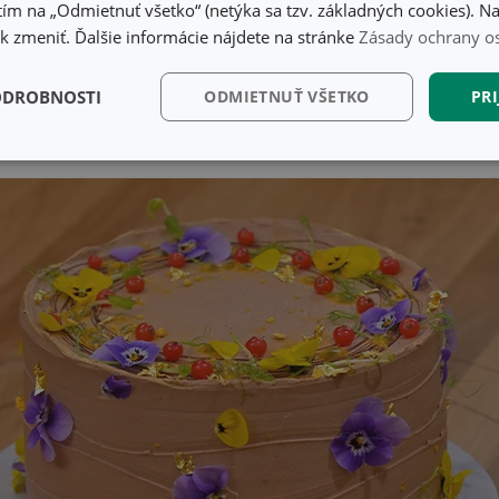
ím na „Odmietnuť všetko“ (netýka sa tzv. základných cookies). Na
vyšným pistáciovým krémom a dáme zachladiť.
 zmeniť. Ďalšie informácie nájdete na stránke
Zásady ochrany o
obtieranie torty. Bielka s cukrom rozpustíme vo vodnom kúpeli, 
ahať, aby bola hmota pevná a lesklá. Postupne prišľahávame zm
ODROBNOSTI
ODMIETNUŤ VŠETKO
PRI
tierame a zarovnávame vychladenú tortu.
žíme na oleji a zdobíme spolu s ovocím.
kčné)
Analytické a
Marketingové
Fu
preferenčné cookies
cookies
kčné) cookies
Analytické a preferenčné cookies
Marketingové cookies
F
súbory cookie umožňujú základné funkcie webovej lokality, ako prihlásenie používate
edá správne používať bez nevyhnutne potrebných súborov cookie.
Poskytovateľ
/
Uplynutie
Popis
Doména
platnosti
recation
.doubleclick.net
4 mesiace
Tento soubor cookie se používá pro sig
4 týždne
webových stránek o depreciaci soubor