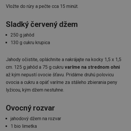
Vložte do rúry a pečte cca 15 minút.
Sladký červený džem
250 g jahôd
130 g cukru krupica
Jahody očistite, opláchnite a nakrájajte na kocky 1,5 x 1,5
cm. 125 g jahôd a 75 g cukru
varíme na strednom ohni
až kým nepustí ovocie šťavu. Pridáme druhú polovicu
ovocia a cukru a opäť varíme za stáleho zbierania peny
lyžicou, kým džem nestuhne.
Ovocný rozvar
jahodový džem na rozvar
1 bio limetka