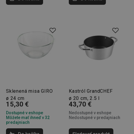
__rtbh.lid
www.tescoma.sk
1 rok
pid
1
Twitter Inc.
Sklenená misa GIRO
Kastról GrandCHEF
sekunda
.smartadserver.com
ø 24 cm
ø 20 cm, 2.5 l
15,30 €
43,70 €
Dostupné v eshope
Nedostupné v eshope
Môžete mať ihneď v 32
Nedostupné v predajniach
predajniach