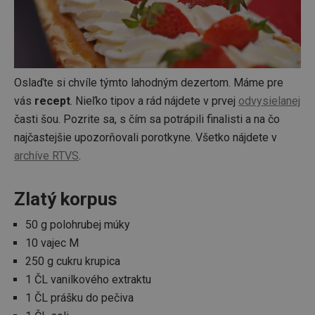
Oslaďte si chvíle týmto lahodným dezertom. Máme pre
vás
recept
. Nieľko tipov a rád nájdete v prvej
odvysielanej
časti šou. Pozrite sa, s čím sa potrápili finalisti a na čo
najčastejšie upozorňovali porotkyne. Všetko nájdete v
archíve RTVS
.
Zlatý korpus
50 g polohrubej múky
10 vajec M
250 g cukru krupica
1 ČL vanilkového extraktu
1 ČL prášku do pečiva