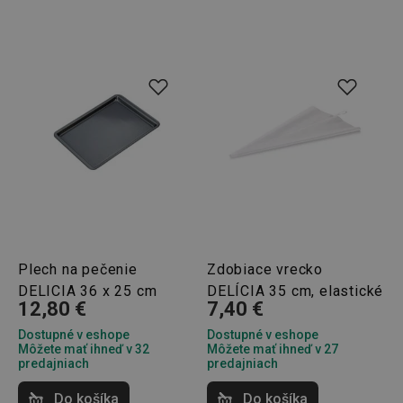
Google
Privacy Policy
cjConsent
.tescoma.sk
1 rok
Plech na pečenie
Zdobiace vrecko
DELICIA 36 x 25 cm
DELÍCIA 35 cm, elastické
udid
.tescoma.cz
1 mesiac
12,80 €
7,40 €
Dostupné v eshope
Dostupné v eshope
Môžete mať ihneď v 32
Môžete mať ihneď v 27
predajniach
predajniach
Do košíka
Do košíka