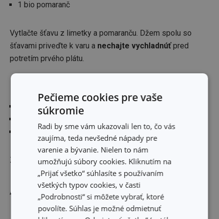
1 bio pomaranč
Vytlačte šťavu z limetky a pomaranču. Džem spolu so
šťavami priveďte k varu a
nechajte vychladnúť
pred
potretím prvého plátu.
Biely krém
Pečieme cookies pre vaše
750 ml šľahačkovej smotany 40 %
súkromie
75 g práškového cukru
Radi by sme vám ukazovali len to, čo vás
1PL vanilkovej pasty
zaujíma, teda nevšedné nápady pre
varenie a bývanie. Nielen to nám
Z cukru, vanilky a šľahačky vyšľahajte
hustý krém
.
umožňujú súbory cookies. Kliknutím na
„Prijať všetko“ súhlasíte s používaním
všetkých typov cookies, v časti
A ešte pekne ozdobiť
„Podrobnosti“ si môžete vybrať, ktoré
povolíte. Súhlas je možné odmietnuť