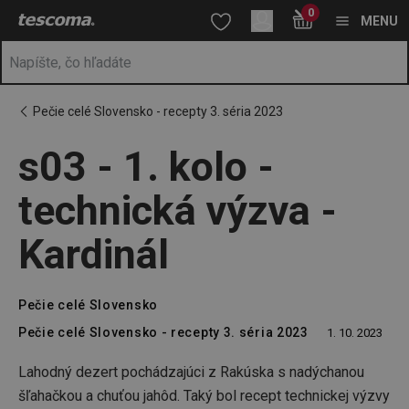
Nachádzate sa na stránke s03 - 1. kolo - technická výzva - Kardi
0
Prejsť na vyhľadávanie
Prejsť na hlavný obsah
Prejsť na navigáciu
MENU
Pečie celé Slovensko - recepty 3. séria 2023
s03 - 1. kolo -
technická výzva -
Kardinál
Pečie celé Slovensko
Pečie celé Slovensko - recepty 3. séria 2023
1. 10. 2023
Lahodný dezert pochádzajúci z Rakúska s nadýchanou
šľahačkou a chuťou jahôd. Taký bol recept technickej výzvy