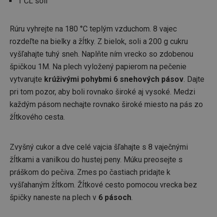
1 ČL soli
Rúru vyhrejte na 180 °C teplým vzduchom. 8 vajec
rozdeľte na bielky a žĺtky. Z bielok, soli a 200 g cukru
vyšľahajte tuhý sneh. Naplňte ním vrecko so zdobenou
špičkou 1M. Na plech vyložený papierom na pečenie
vytvarujte
krúživými pohybmi 6 snehových pásov
. Dajte
pri tom pozor, aby boli rovnako široké aj vysoké. Medzi
každým pásom nechajte rovnako široké miesto na pás zo
žĺtkového cesta.
Zvyšný cukor a dve celé vajcia šľahajte s 8 vaječnými
žĺtkami a vanilkou do hustej peny. Múku preosejte s
práškom do pečiva. Zmes po častiach pridajte k
vyšľahaným žĺtkom. Žĺtkové cesto pomocou vrecka bez
špičky naneste na plech v
6 pásoch
.