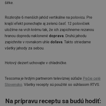
šírke.
Rozkrojte 6 menších jahôd vertikálne na polovicu. Pre
krajší efekt ponechajte aj zelenú časť. 12 polovičiek
Základné (funkčné) cookies
uložíme na vrch krému tak, že ich zapichneme rezanou
Analytické a preferenčné cookies
hranou dopredu naklonené
doprava
. Druhú jahodu
Marketingové cookies
Funkčné súbory
zapichnite v rovnakom uhle
doľava
. Takto striedame
všetky jahody za sebou.
Nevyhnutne potrebné súbory cookie umožňujú
základné funkcie webovej lokality, ako prihlásenie
používateľa a správa účtu. Webová lokalita sa nedá
správne používať bez nevyhnutne potrebných
Hotový dezert uchovajte v chladničke.
súborov cookie.
Poskytovateľ
/
Uplynutie
Názov
Doména
platnosti
Tescoma je hrdým partnerom televíznej súťaže
Pečie celé
receive-cookie-deprecation
.doubleclick.net
4 mesiace
Slovensko
. Všetky recepty sú použité so súhlasom RTVS.
4 týždne
Na prípravu receptu sa budú hodiť: