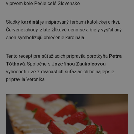
v prvom kole Pečie celé Slovensko.
Sladký
kardinál
je inšpirovaný farbami katolíckej cirkvi.
Červené jahody, zlaté žĺtkové genoise a biely vyšľahaný
sneh symbolizujú oblečenie kardinála.
Tento recept pre súťažiacich pripravila porotkyňa
Petra
Tóthová
. Spoločne s J
ozefínou Zaukolcovou
vyhodnotili, že z dvanástich súťažiacich ho najlepšie
pripravila Veronika.