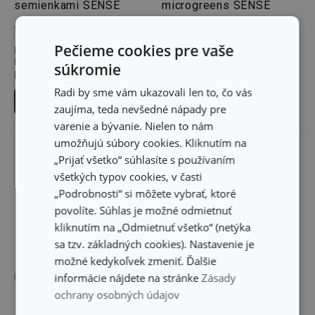
semienkami SENSE
microgreens SENSE
14,50 €
15,30 €
Pečieme cookies pre vaše
Dostupné v eshope
Dostupné v eshope
Môžete mať ihneď v 30
Môžete mať ihneď v 33
súkromie
predajniach
predajniach
Radi by sme vám ukazovali len to, čo vás
Do košíka
Do košíka
zaujíma, teda nevšedné nápady pre
varenie a bývanie. Nielen to nám
umožňujú súbory cookies. Kliknutím na
„Prijať všetko“ súhlasíte s používaním
všetkých typov cookies, v časti
„Podrobnosti“ si môžete vybrať, ktoré
povolíte. Súhlas je možné odmietnuť
kliknutím na „Odmietnuť všetko“ (netýka
sa tzv. základných cookies). Nastavenie je
možné kedykoľvek zmeniť. Ďalšie
informácie nájdete na stránke
Zásady
ochrany osobných údajov