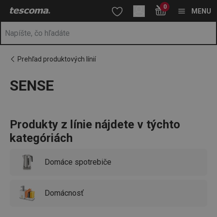
Nachádzate sa na stránke SENSE
0
Prejsť na vyhľadávanie
Prejsť na hlavný obsah
Prejsť na navigáciu
MENU
Prehľad produktových línií
SENSE
a
na
Produkty z línie nájdete v týchto
kategóriách
Domáce spotrebiče
Domácnosť