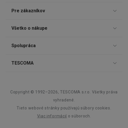
Google
Pre zákazníkov
Privacy Policy
cjConsent
.tescoma.sk
1 rok
TESCOMA klub
Všetko o nákupe
Darčekové poukazy
Doprava a spôsob platby
Spolupráca
Zákaznícky servis TESCOMA
Nákupný poriadok
Najčastejšie otázky
Pre firmy
udid
.tescoma.cz
1 mesiac
TESCOMA
Reklamácie a vrátenie tovaru v eshope
Informácie o obaloch a elektroodpadoch
Affiliate program
Reklamácie v predajniach
O nás
Kariéra
Záruka a servis TESCOMA
Dizajn
Copyright © 1992–2026, TESCOMA s.r.o. Všetky práva
Kvalita
vyhradené.
Tieto webové stránky používajú súbory cookies.
Blog
Viac informácií
o súboroch.
__rtbh.lid
www.tescoma.sk
1 rok
Zásady ochrany osobných údajov