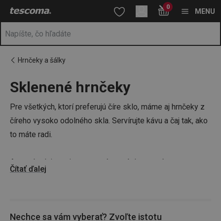
Nachádzate sa na stránke Sklenené hrnčeky
0
Prejsť na vyhľadávanie
Prejsť na hlavný obsah
Prejsť na navigáciu
MENU
Hrnčeky a šálky
Sklenené hrnčeky
a
na
Pre všetkých, ktorí preferujú číre sklo, máme aj hrnčeky z
číreho vysoko odolného skla. Servírujte kávu a čaj tak, ako
to máte radi.
A nezabudnite ani na ostatné pomôcky na prípravu a
Čítať ďalej
servírovanie teplých nápojov. V našom e-shope si
vyberiete napríklad
moka kanvičky
,
servírovacie kanvice
alebo
sitká na čaj
.
Nechce sa vám vyberať? Zvoľte istotu