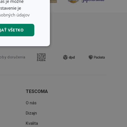
hlas je možné
stavenie je
sobných údajov
JAŤ VŠETKO
nkčné súbory
oby doručenia
TESCOMA
unkčné súbory
ľa a správa účtu.
O nás
Dizajn
Kvalita