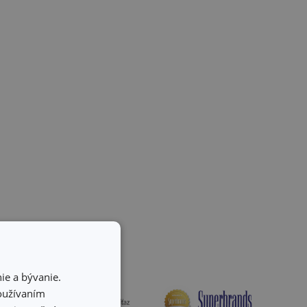
ie a bývanie.
používaním