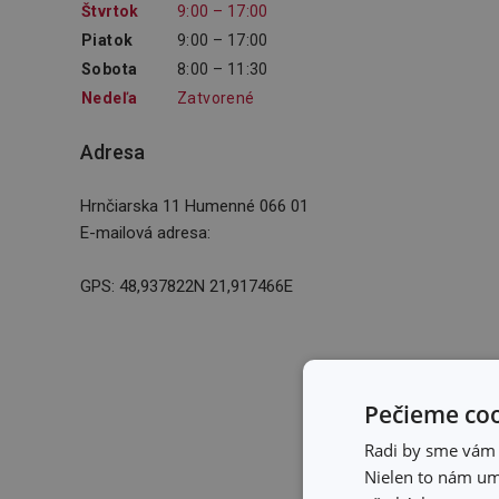
Štvrtok
9:00 – 17:00
Piatok
9:00 – 17:00
Sobota
8:00 – 11:30
Nedeľa
Zatvorené
Adresa
Hrnčiarska 11 Humenné 066 01
E-mailová adresa
:
GPS: 48,937822N 21,917466E
Pečieme coo
Radi by sme vám u
Nielen to nám umo