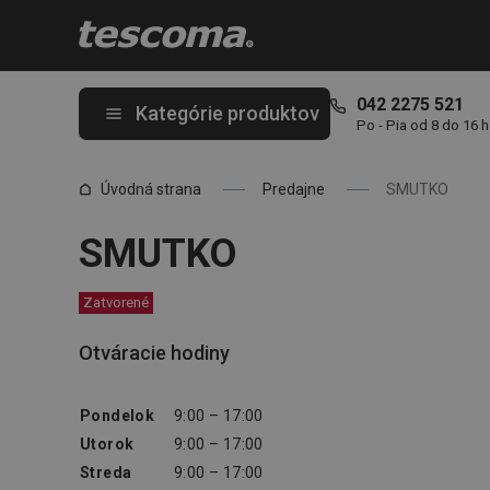
Nachádzate sa na stránke SMUTKO
042 2275 521
Kategórie produktov
Po - Pia od 8 do 16 
Úvodná strana
Predajne
SMUTKO
SMUTKO
Zatvorené
Otváracie hodiny
Pondelok
9:00 – 17:00
Utorok
9:00 – 17:00
Streda
9:00 – 17:00