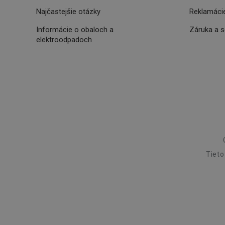
receive-cookie-dep
Najčastejšie otázky
Reklamácie
Informácie o obaloch a
Záruka a 
elektroodpadoch
cjConsent
udid
__rtbh.lid
pid
Tieto
lastVisitedProducts
shopsys_abc
SERVERID