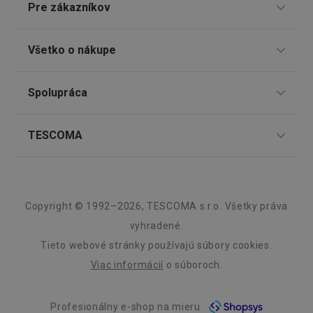
Pre zákazníkov
TESCOMA klub
Všetko o nákupe
Darčekové poukazy
Doprava a spôsob platby
lastVisitedProducts
www.tescoma.sk
4 týždne
Spolupráca
Zákaznícky servis TESCOMA
2 dni
Nákupný poriadok
Najčastejšie otázky
Pre firmy
TESCOMA
Reklamácie a vrátenie tovaru v eshope
Informácie o obaloch a elektroodpadoch
Affiliate program
Reklamácie v predajniach
O nás
Kariéra
Záruka a servis TESCOMA
Dizajn
Copyright © 1992–2026, TESCOMA s.r.o. Všetky práva
shopsys_abc
www.tescoma.sk
6
mesiacov
Kvalita
vyhradené.
SERVERID
Cookies
HAProxy
Tieto webové stránky používajú súbory cookies.
relácie
Technologies LLC
Blog
.clickonometrics.pl
Viac informácií
o súboroch.
Zásady ochrany osobných údajov
Profesionálny e-shop na mieru
Kontakt