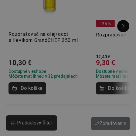
-25 %
Rozprašovač na olej/ocot
Rozprašovač ole
s lievikom GrandCHEF 250 ml
12,40 €
10,30 €
9,30 €
Dostupné v eshope
Dostupné v eshope
Môžete mať ihneď v 32 predajniach
Môžete mať ihneď v 
Do košíka
Do košíka
Produktový filter
Zoraďovanie