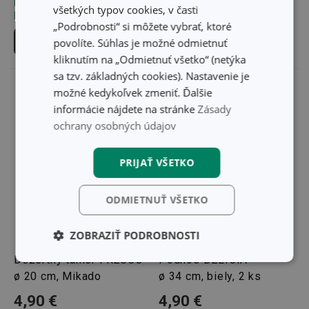
Môžete mať ihneď v 4
Môžete mať ihneď v 26
všetkých typov cookies, v časti
predajniach
predajniach
„Podrobnosti“ si môžete vybrať, ktoré
Do košíka
Do košíka
povolíte. Súhlas je možné odmietnuť
kliknutím na „Odmietnuť všetko“ (netýka
sa tzv. základných cookies). Nastavenie je
možné kedykoľvek zmeniť. Ďalšie
informácie nájdete na stránke
Zásady
ochrany osobných údajov
PRIJAŤ VŠETKO
ODMIETNUŤ VŠETKO
ZOBRAZIŤ PODROBNOSTI
Dezertný tanier FRESCO
Podnos DELÍCIA
Základné
Analytické a
(funkčné) cookies
preferenčné
ø 20 cm, Mikado
ø 34 cm, biely, 2 ks
cookies
4,90 €
4,90 €