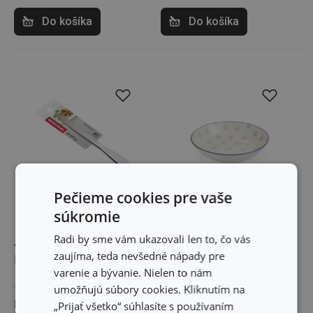
Do košíka
Do košíka
Pečieme cookies pre vaše
súkromie
Radi by sme vám ukazovali len to, čo vás
Jedálenský nôž
Hlboký tanier FRESCO
zaujíma, teda nevšedné nápady pre
PRAKTIK, 2 ks
ø 21 cm, Daisy
varenie a bývanie. Nielen to nám
5,30 €
5,70 €
umožňujú súbory cookies. Kliknutím na
„Prijať všetko“ súhlasíte s používaním
Nedostupné v eshope
Nedostupné v eshope