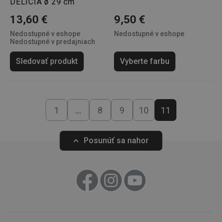
DELÍCIA ø 29 cm
13,60 €
9,50 €
Nedostupné v eshope
Nedostupné v eshope
Nedostupné v predajniach
Sledovať produkt
Vyberte farbu
__rtbh.lid
www.tescoma.sk
1 rok
1
…
8
9
10
11
Posunúť sa nahor
pid
1
Twitter Inc.
sekunda
.smartadserver.com