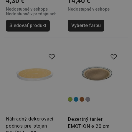
4,30 €
14,40 €
Nedostupné v eshope
Nedostupné v eshope
Nedostupné v predajniach
Sledovať produkt
Vyberte farbu
Google
Privacy Policy
cjConsent
.tescoma.sk
1 rok
Náhradný dekorovací
Dezertný tanier
udid
.tescoma.cz
1 mesiac
podnos pre stojan
EMOTION ø 20 cm