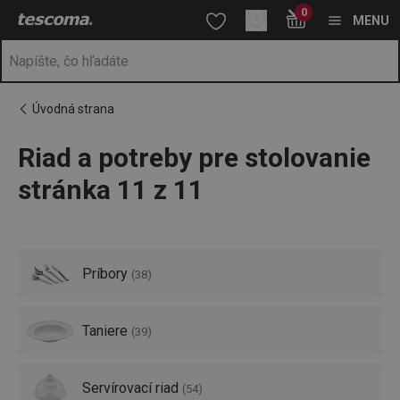
Nachádzate sa na stránke Stolovací servis 🍽️ – potreby pre sto
0
Prejsť na vyhľadávanie
Prejsť na hlavný obsah
Prejsť na navigáciu
MENU
Úvodná strana
Riad a potreby pre stolovanie
a
na
stránka 11 z 11
Príbory
(
38
)
Taniere
(
39
)
Servírovací riad
(
54
)