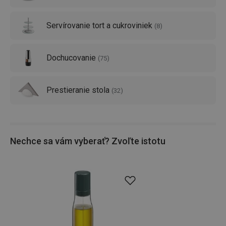
Servírovanie tort a cukroviniek
(
8
)
Dochucovanie
(
75
)
Prestieranie stola
(
32
)
Nechce sa vám vyberať? Zvoľte istotu