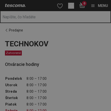
Nachádzate sa na stránke TECHNOKOV
0
Prejsť na vyhľadávanie
Prejsť na hlavný obsah
Prejsť na navigáciu
MENU
Predajne
TECHNOKOV
Zatvorené
Otváracie hodiny
Pondelok
8:00 – 17:00
Utorok
8:00 – 17:00
Streda
8:00 – 17:00
Štvrtok
8:00 – 17:00
Piatok
8:00 – 17:00
Sobota
8:00 – 12:00