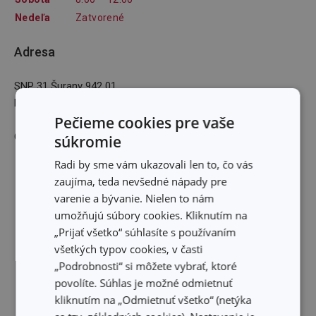
Nedeľa
Zatvorené
Adresa
SNP 31 Šurany 942 01
E-mailová adresa
:
miso.svec@gmail.com
Pečieme cookies pre vaše
GPS: 48,0890121N 18,185109E
súkromie
Radi by sme vám ukazovali len to, čo vás
zaujíma, teda nevšedné nápady pre
varenie a bývanie. Nielen to nám
umožňujú súbory cookies. Kliknutím na
„Prijať všetko“ súhlasíte s používaním
všetkých typov cookies, v časti
„Podrobnosti“ si môžete vybrať, ktoré
povolíte. Súhlas je možné odmietnuť
kliknutím na „Odmietnuť všetko“ (netýka