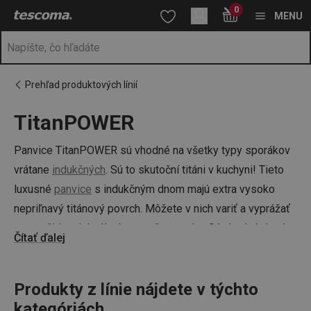
Nachádzate sa na stránke TitanPOWER
0
Prejsť na vyhľadávanie
Prejsť na hlavný obsah
Prejsť na navigáciu
MENU
Prehľad produktových línií
TitanPOWER
a
na
Panvice TitanPOWER sú vhodné na všetky typy sporákov
vrátane
indukčných
. Sú to skutoční titáni v kuchyni! Tieto
luxusné
panvice
s indukčným dnom majú extra vysoko
nepriľnavý titánový povrch. Môžete v nich variť a vyprážať
za použitia minimálneho množstva tuku. Sú vhodné do rúry
Čítať ďalej
a ich povrch odolá aj kovovému kuchynskému náradiu.
Produkty z línie nájdete v týchto
kategóriách