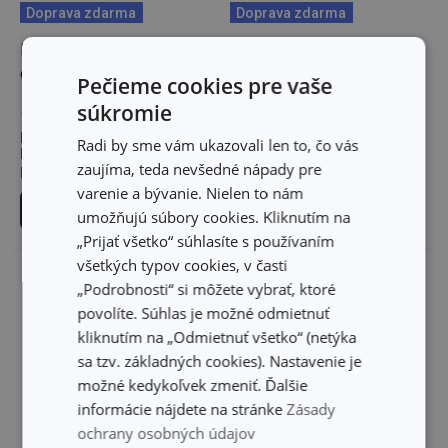
Doprava zdarma
Doprava zdarma
Panvica TitanPOWER
Panvica TitanPOWER
ø 20 cm
ø 24 cm
Pečieme cookies pre vaše
52,00 €
61,20 €
súkromie
Dostupné v eshope
Dostupné v eshope
Radi by sme vám ukazovali len to, čo vás
Môžete mať ihneď v 32
Môžete mať ihneď v 32
zaujíma, teda nevšedné nápady pre
predajniach
predajniach
varenie a bývanie. Nielen to nám
Do košíka
Do košíka
umožňujú súbory cookies. Kliknutím na
„Prijať všetko“ súhlasíte s používaním
všetkých typov cookies, v časti
„Podrobnosti“ si môžete vybrať, ktoré
povolíte. Súhlas je možné odmietnuť
kliknutím na „Odmietnuť všetko“ (netýka
sa tzv. základných cookies). Nastavenie je
možné kedykoľvek zmeniť. Ďalšie
informácie nájdete na stránke
Zásady
ochrany osobných údajov