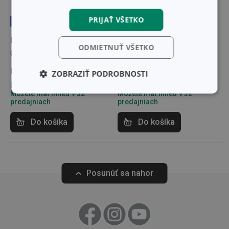
PRIJAŤ VŠETKO
Doprava zdarma
Doprava zdarma
Panvica TitanPOWER
Panvica TitanPOWER
ODMIETNUŤ VŠETKO
ø 26 cm
ø 28 cm
65,70 €
77,80 €
ZOBRAZIŤ PODROBNOSTI
Dostupné v eshope
Dostupné v eshope
Môžete mať ihneď v 32
Môžete mať ihneď v 32
Základné
Analytické a
predajniach
predajniach
(funkčné) cookies
preferenčné
cookies
Do košíka
Do košíka
Marketingové
Funkčné súbory
cookies
Posunúť sa nahor