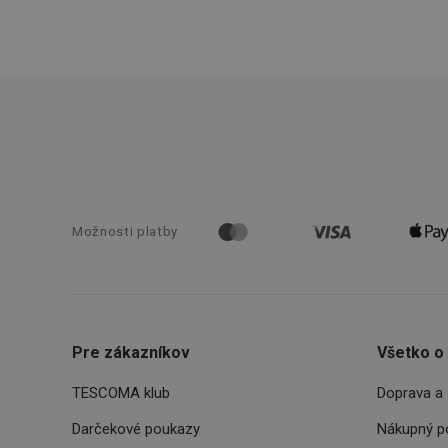
CookieScriptConse
__cf_bm
CCMSESSID
__cf_bm
Možnosti platby
46660_fts
VISITOR_PRIVACY_
Pre zákazníkov
Všetko o
TESCOMA klub
Doprava a 
Darčekové poukazy
Nákupný p