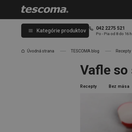
Nachádzate sa na stránke Vafle so špenátom
042 2275 521
Kategórie produktov
Po - Pia od 8 do 16 
Úvodná strana
TESCOMA blog
Recepty
Vafle so
Recepty
Bez mäsa