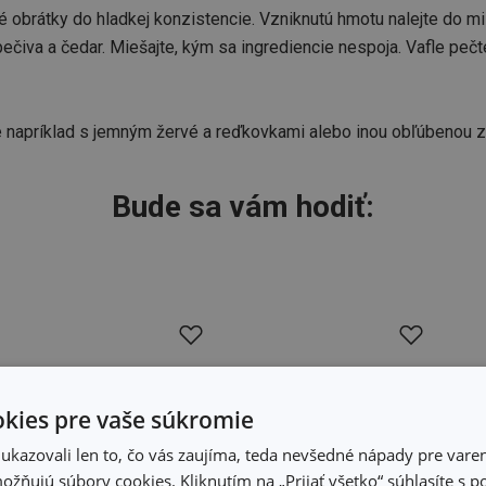
 obrátky do hladkej konzistencie. Vzniknutú hmotu nalejte do mi
čiva a čedar. Miešajte, kým sa ingrediencie nespoja. Vafle peč
e napríklad s jemným žervé a reďkovkami alebo inou obľúbenou z
Bude sa vám hodiť:
kies pre vaše súkromie
kazovali len to, čo vás zaujíma, teda nevšedné nápady pre varen
žňujú súbory cookies. Kliknutím na „Prijať všetko“ súhlasíte s 