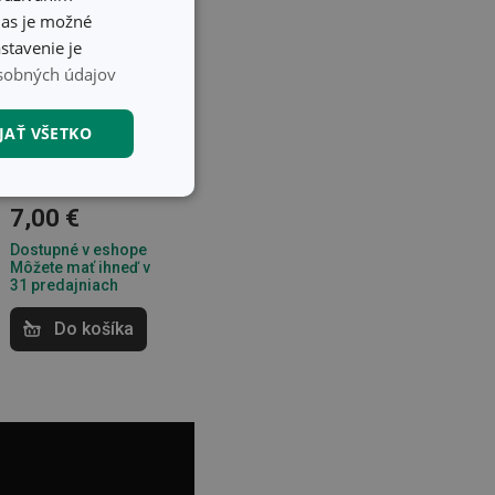
hlas je možné
stavenie je
sobných údajov
JAŤ VŠETKO
Plytký tanier
LEGEND ø 27 cm
nkčné súbory
7,00 €
Dostupné v eshope
Môžete mať ihneď v
31 predajniach
Do košíka
unkčné súbory
ľa a správa účtu.