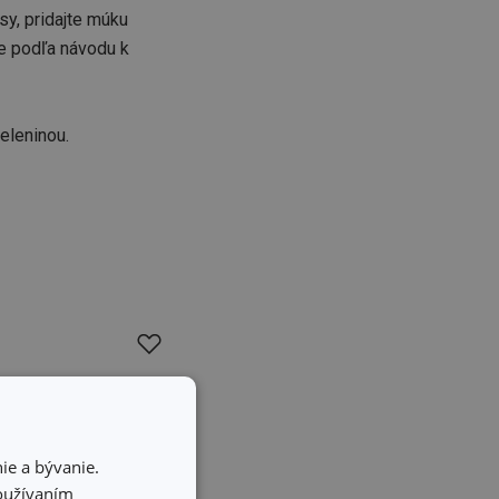
sy, pridajte múku
te podľa návodu k
eleninou.
ie a bývanie.
používaním