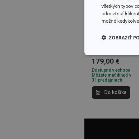
všetkých typov co
odmietnuť kliknut
možné kedykoľvek
Doprava zdarma
ZOBRAZIŤ P
Stolný mixér
PRESIDENT 1.8 l
Základné (fun
179,00 €
cookies
Dostupné v eshope
Môžete mať ihneď v
31 predajniach
Do košíka
Základné (fun
Nevyhnutne potrebné 
Webová lokalita sa n
Názov