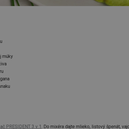
tu
ej múky
čiva
ru
egana
esnaku
ač PRESIDENT 3 v 1
. Do mixéra dajte mlieko, listový špenát, vaj