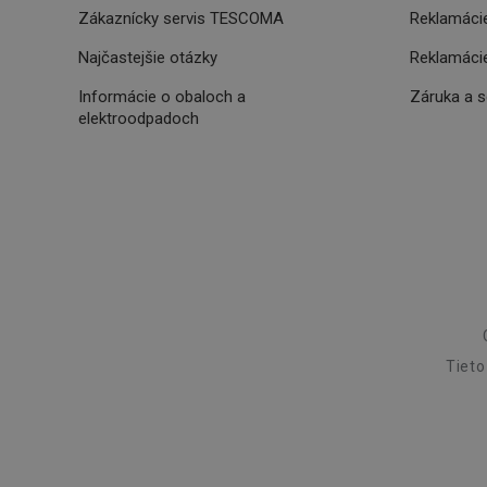
Poskytova
Zákaznícky servis TESCOMA
Reklamácie
Názov
Názov
/
Doména
Názov
Najčastejšie otázky
Reklamácie
C
FPLC
.tescoma.
uid
Informácie o obaloch a
Záruka a 
elektroodpadoch
XANDR_PANID
am-uid
VP
204_wm
xeadth
ar_debug
xeadth_172
xeadth_204
c
Tieto
UID
cto_bundle
CMID