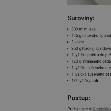
Suroviny:
300 ml mlieka
125 g listového špená
2 vajcia
250 g hladkej špaldov
1 lyžička prášku do pe
120 g strúhaného čeda
1 lyžička sušeného or
1 lyžička sušeného c
1/2 lyžičky soli
Postup:
Prichystajte si
Sendvičov