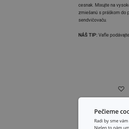
cesnak. Mixujte na vysoké
zmiešanú s práškom do pe
sendvičovaču.
NÁŠ TIP:
Vafle podávajt
Pečieme coo
Radi by sme vám u
Nielen to nám umo