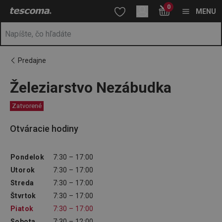
Nachádzate sa na stránke Železiarstvo Nezábudka
0
Prejsť na vyhľadávanie
Prejsť na hlavný obsah
Prejsť na navigáciu
MENU
Predajne
Železiarstvo Nezábudka
Zatvorené
Otváracie hodiny
Pondelok
7:30 – 17:00
Utorok
7:30 – 17:00
Streda
7:30 – 17:00
Štvrtok
7:30 – 17:00
Piatok
7:30 – 17:00
Sobota
7:30 – 12:00