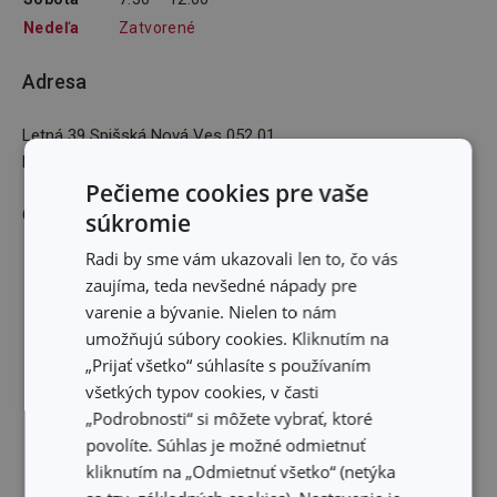
Nedeľa
Zatvorené
Adresa
Letná 39 Spišská Nová Ves 052 01
E-mailová adresa
:
Pečieme cookies pre vaše
GPS: 48,9448693N 20,5664107E
súkromie
Radi by sme vám ukazovali len to, čo vás
zaujíma, teda nevšedné nápady pre
varenie a bývanie. Nielen to nám
umožňujú súbory cookies. Kliknutím na
„Prijať všetko“ súhlasíte s používaním
všetkých typov cookies, v časti
„Podrobnosti“ si môžete vybrať, ktoré
povolíte. Súhlas je možné odmietnuť
kliknutím na „Odmietnuť všetko“ (netýka