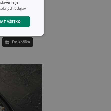
stavenie je
sobných údajov
28,70 €
JAŤ VŠETKO
Dostupné v eshope
Môžete mať ihneď v
27 predajniach
nkčné súbory
Do košíka
unkčné súbory
ľa a správa účtu.
nál majiteli
ů cookie, které