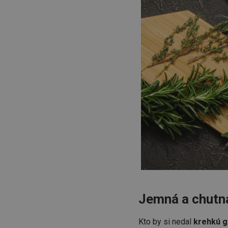
cjConsent
udid
__rtbh.lid
pid
lastVisitedProducts
shopsys_abc
Jemná a chutná
SERVERID
Kto by si nedal
krehkú g