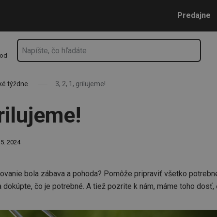
Prejsť na vyhľadávanie
Prejsť na hlavný obsah
Prejsť na navigáciu
Predajne
hod
ké týždne
3, 2, 1, grilujeme!
grilujeme!
 5. 2024
ilovanie bola zábava a pohoda? Pomôže pripraviť všetko potrebn
 dokúpte, čo je potrebné. A tiež pozrite k nám, máme toho dosť,