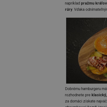
CookieScriptConse
napríklad
pražmu kráľo
rúry
. Vďaka odnímateľným
__cf_bm
CCMSESSID
__cf_bm
46660_fts
VISITOR_PRIVACY_
Dobrému hamburgeru mál
rozhodnete pre
klasický
za domáci získate najvä
Poskytova
Názov
Názov
/
Doména