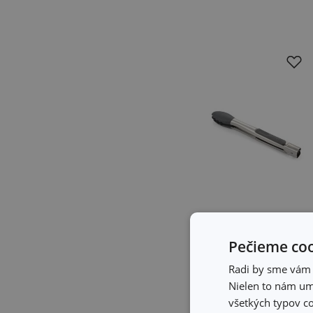
Pečieme coo
Grilovacie kliešte
Radi by sme vám u
GrandCHEF
Nielen to nám umo
všetkých typov co