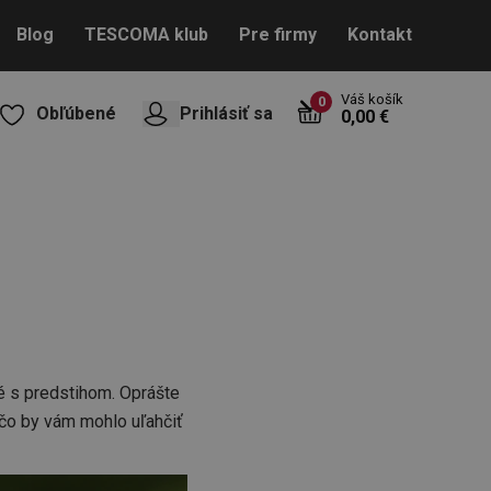
Blog
TESCOMA klub
Pre firmy
Kontakt
Váš košík
0
Obľúbené
Prihlásiť sa
0,00 €
é s predstihom. Oprášte
 čo by vám mohlo uľahčiť