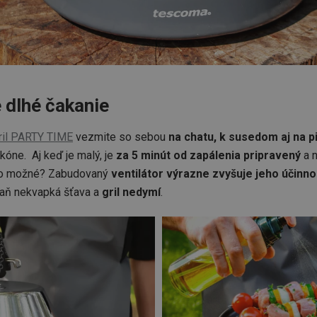
e dlhé čakanie
ril PARTY TIME
vezmite so sebou
na chatu, k susedom aj na p
kóne. Aj keď je malý, je
za 5 minút od zapálenia pripravený
a n
 to možné? Zabudovaný
ventilátor výrazne zvyšuje jeho účinno
naň nekvapká šťava a
gril nedymí
.