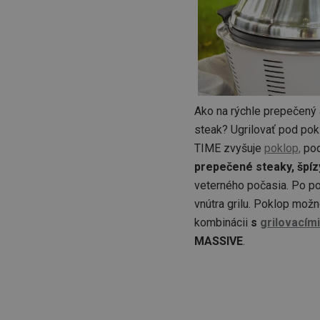
Ako na rýchle prepečený 
steak? Ugrilovať pod po
TIME zvyšuje
poklop,
pod
prepečené steaky, špíz
veterného počasia. Po po
vnútra grilu. Poklop možn
kombinácii
s
grilovacím
MASSIVE
.