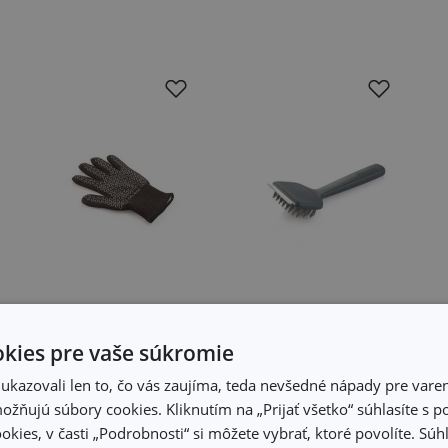
-19 %
-20 %
kies pre vaše súkromie
Kuchynská a
Oceľová kefa na
kazovali len to, čo vás zaujíma, teda nevšedné nápady pre varen
grilovacia
grily a sporáky
žňujú súbory cookies. Kliknutím na „Prijať všetko“ súhlasíte s 
rukavica
GrandCHEF
okies, v časti „Podrobnosti“ si môžete vybrať, ktoré povolíte. Sú
GrandCHEF,