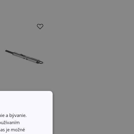
Plazmový
ie a bývanie.
zapaľovač
používaním
GrandCHEF
hlas je možné