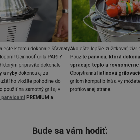
a ešte k tomu dokonale šťavnatý
Ako ešte lepšie zužitkovať žiar 
klopom! Účinnosť grilu PARTY
Použite
panvicu, ktorá dokona
 ktorým pripravíte dokonale
spracuje teplo a rovnomerne
y a ryby
dokonca aj za
Obojstranná
liatinová grilovac
užití ho vložíte pohodlne do
grilom kompatibilná a vy môžete 
o použiť na samotný gril aj v
profilovanej strane.
i panvicami
PREMIUM a
Bude sa vám hodiť: