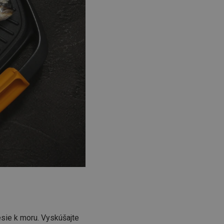
řizpůsobivosti s
právními předpisy o
ádání souhlasu
ránkách.
ntifikaci zařízení,
aby sledovala
enost.
ingu a ke zlepšení
e je přiřadí
tnější a efektivnější
evníkom webových
Twitterom z webovej
ledné produkty
 skúseností
e. Identifikuje
u do prehľadávača.
lancer.
nesie k moru. Vyskúšajte