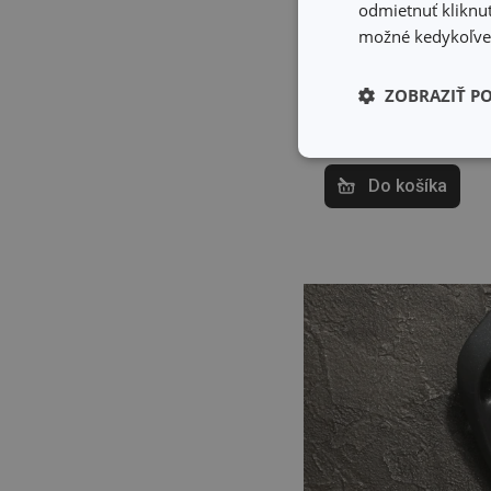
odmietnuť kliknut
možné kedykoľvek
17,00 €
ZOBRAZIŤ P
Dostupné v eshope
Môžete mať ihneď v
32 predajniach
Základné (fun
cookies
Do košíka
Základné (fun
Nevyhnutne potrebné 
Webová lokalita sa n
Názov
receive-cookie-dep