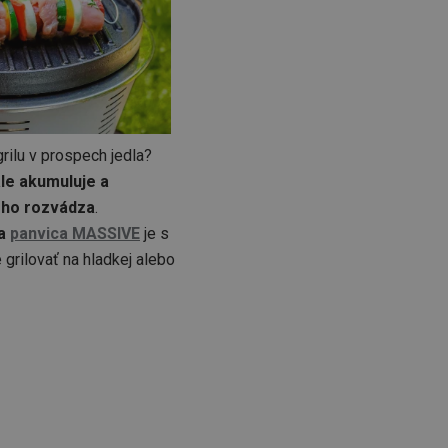
grilu v prospech jedla?
le akumuluje a
 ho rozvádza
.
ia
panvica MASSIVE
je s
grilovať na hladkej alebo