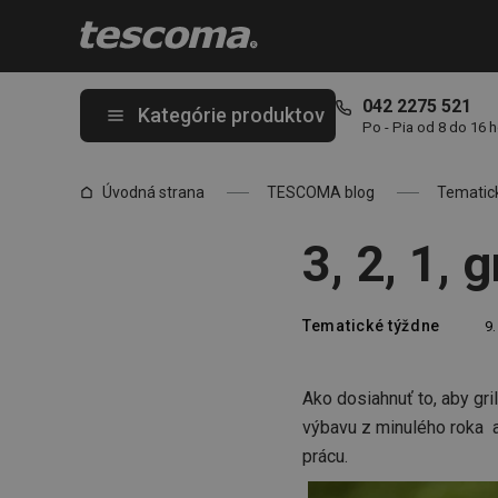
Nachádzate sa na stránke 3, 2, 1, grilujeme!
042 2275 521
Kategórie produktov
Po - Pia od 8 do 16 
Úvodná strana
TESCOMA blog
Tematic
3, 2, 1, 
Tematické týždne
9.
Ako dosiahnuť to, aby gr
výbavu z minulého roka a
prácu.