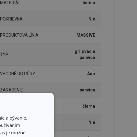
MATERIÁL
liatina
POKRIEVKA
Nie
PRODUKTOVÁ LÍNIA
MASSIVE
grilovacia
TYP
panvica
VHODNÉ DO RÚRY
Áno
ZARADENIE
panvica
FARBA
čierna
ie a bývanie.
INDUKČNÝ OHREV
Nie
používaním
hlas je možné