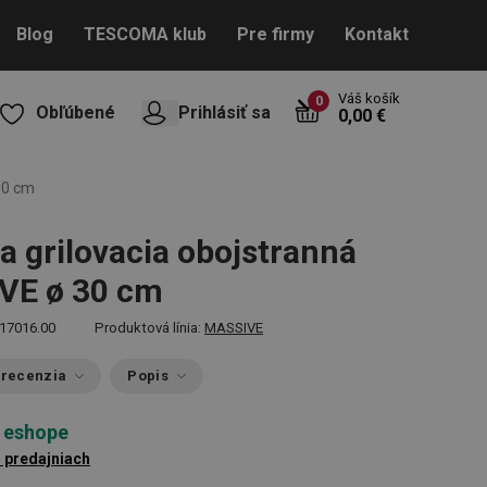
Blog
TESCOMA klub
Pre firmy
Kontakt
Váš košík
0
Obľúbené
Prihlásiť sa
0,00 €
30 cm
a grilovacia obojstranná
VE ø 30 cm
17016.00
Produktová línia:
MASSIVE
 recenzia
Popis
 eshope
1 predajniach