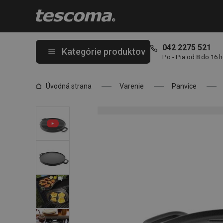
Nachádzate sa na stránke Panvica grilovacia obojstranná MASS
042 2275 521
Kategórie produktov
Po - Pia od 8 do 16 
Úvodná strana
Varenie
Panvice