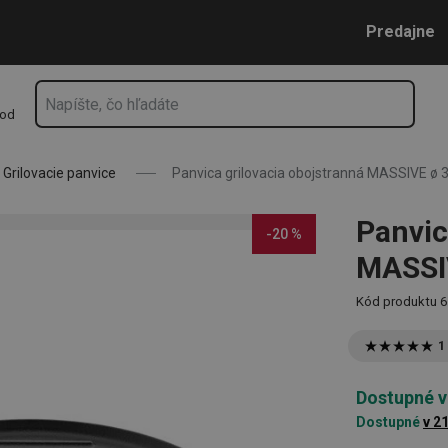
IVE ø 30 cm
Prejsť na vyhľadávanie
Prejsť na hlavný obsah
Prejsť na navigáciu
Predajne
hod
Grilovacie panvice
Panvica grilovacia obojstranná MASSIVE ø 
Panvic
-20 %
MASSI
Kód produktu
6
1
Dostupné v
Dostupné
v 2