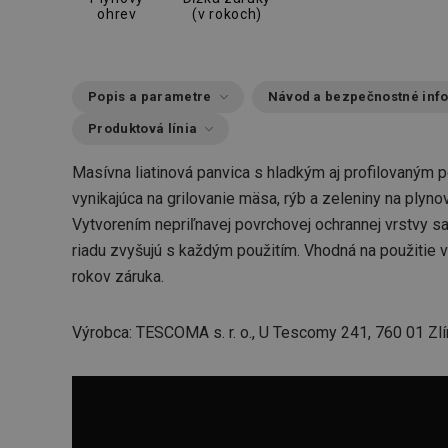
ohrev
(v rokoch)
Popis a parametre
Návod a bezpečnostné inf
Produktová línia
Masívna liatinová panvica s hladkým aj profilovaným
vynikajúca na grilovanie mäsa, rýb a zeleniny na plynov
Vytvorením nepriľnavej povrchovej ochrannej vrstvy sa
riadu zvyšujú s každým použitím. Vhodná na použitie
rokov záruka.
Výrobca: TESCOMA s. r. o., U Tescomy 241, 760 01 Zlí