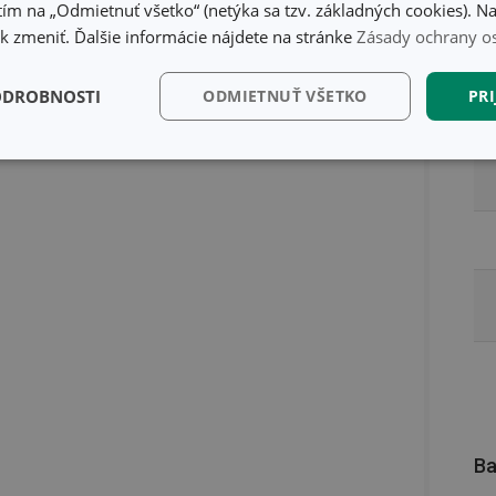
ím na „Odmietnuť všetko“ (netýka sa tzv. základných cookies). Na
 zmeniť. Ďalšie informácie nájdete na stránke
Zásady ochrany o
ODROBNOSTI
ODMIETNUŤ VŠETKO
PRI
kčné)
Analytické a
Marketingové
Fu
preferenčné cookies
cookies
kčné) cookies
Analytické a preferenčné cookies
Marketingové cookies
F
súbory cookie umožňujú základné funkcie webovej lokality, ako prihlásenie používate
edá správne používať bez nevyhnutne potrebných súborov cookie.
Poskytovateľ
/
Uplynutie
Popis
Doména
platnosti
Ba
recation
.doubleclick.net
4 mesiace
Tento soubor cookie se používá pro sig
4 týždne
webových stránek o depreciaci soubor