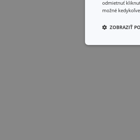
odmietnuť kliknut
možné kedykoľvek
ZOBRAZIŤ P
Základné (fun
cookies
Základné (fun
Nevyhnutne potrebné 
Webová lokalita sa n
Názov
receive-cookie-dep