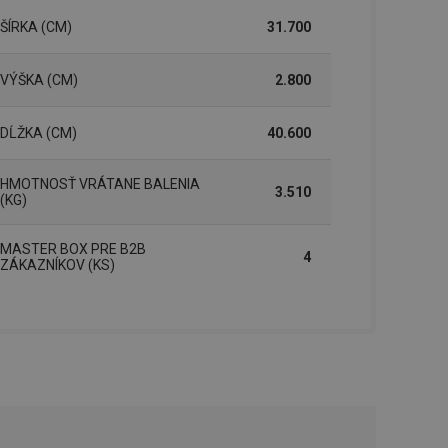
řizpůsobivosti s
právními předpisy o
ŠÍRKA (CM)
31.700
ádání souhlasu
VÝŠKA (CM)
2.800
ránkách.
ntifikaci zařízení,
aby sledovala
DĹŽKA (CM)
40.600
enost.
ingu a ke zlepšení
e je přiřadí
HMOTNOSŤ VRÁTANE BALENIA
3.510
tnější a efektivnější
(KG)
evníkom webových
MASTER BOX PRE B2B
Twitterom z webovej
4
ZÁKAZNÍKOV (KS)
ledné produkty
 skúseností
e. Identifikuje
u do prehľadávača.
lancer.