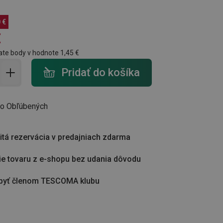
 €
€
ate body v hodnote
1,45 €
do košíka - počet
Pridať do košíka
do Obľúbených
tá rezervácia v predajniach zdarma
ie tovaru z e-shopu bez udania dôvodu
byť členom TESCOMA klubu