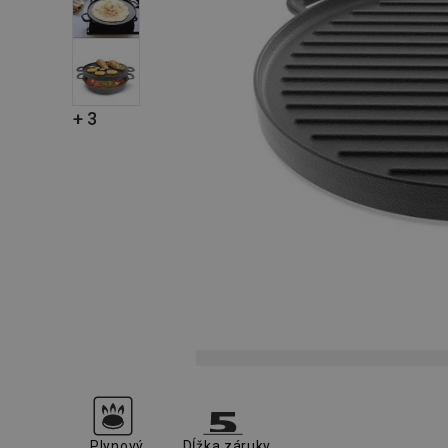
+ 3
Plynový
Dĺžka záruky