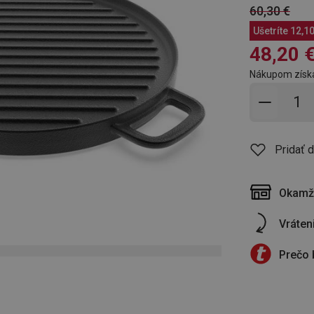
60,30 €
Ušetríte
12,10
48,20 
Nákupom získ
Pridať 
Pridať 
Okamži
Vráten
Prečo 