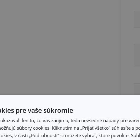
kies pre vaše súkromie
kazovali len to, čo vás zaujíma, teda nevšedné nápady pre varen
žňujú súbory cookies. Kliknutím na „Prijať všetko“ súhlasíte s 
okies, v časti „Podrobnosti“ si môžete vybrať, ktoré povolíte. Sú