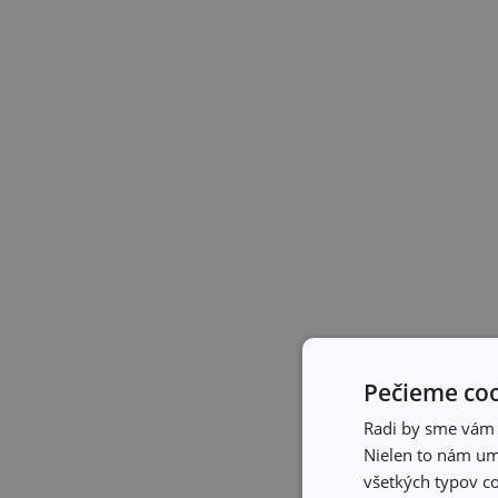
Pečieme coo
Radi by sme vám u
Nielen to nám umo
všetkých typov co