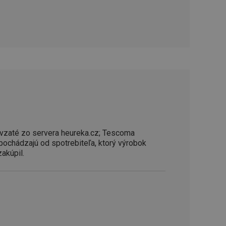
ookie-Script.com k
soubory cookie
okie Cookie-
šenie ľudí a
ospešné, pretože
žívaní tejto
vu stavu relácie
.
šení mezi lidmi a
bylo možné podávat
vých stránek.
vzaté zo servera heureka.cz; Tescoma
ženie súhlasu
 pochádzajú od spotrebiteľa, ktorý výrobok
iu s webom.
zakúpil.
níka o rôznych
astavení, ktoré
ctené v budúcich