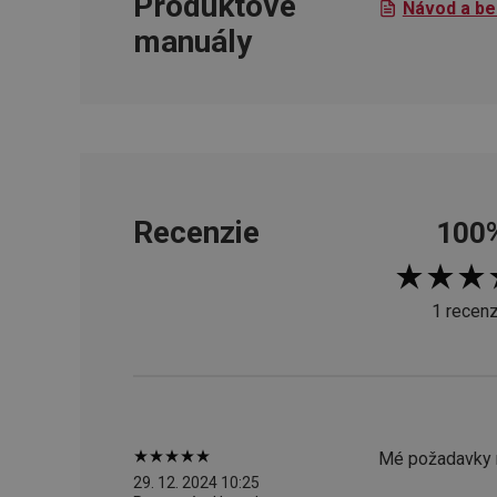
Produktové
Návod a be
CookieScriptConse
manuály
__cf_bm
CCMSESSID
__cf_bm
Recenzie
100
46660_fts
1 recenz
VISITOR_PRIVACY_
Mé požadavky 
Poskytova
Názov
Názov
29. 12. 2024 10:25
/
Doména