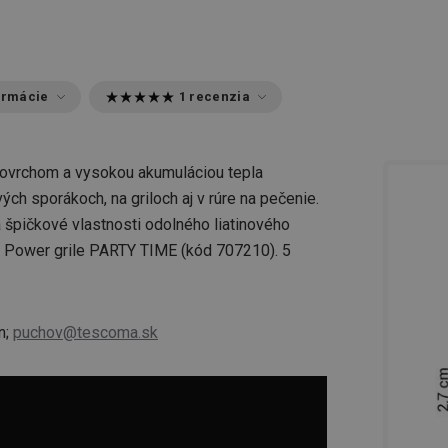
ormácie
1 recenzia
 povrchom a vysokou akumuláciou tepla
ých sporákoch, na griloch aj v rúre na pečenie.
 špičkové vlastnosti odolného liatinového
 v Power grile PARTY TIME (kód 707210). 5
n;
puchov@tescoma.sk