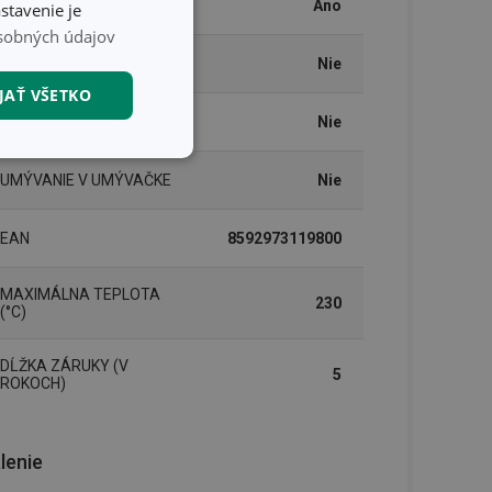
PLYNOVÝ OHREV
Áno
stavenie je
sobných údajov
SKLOKERAMICKÝ OHREV
Nie
JAŤ VŠETKO
ELEKTRICKÝ OHREV
Nie
nkčné súbory
UMÝVANIE V UMÝVAČKE
Nie
EAN
8592973119800
MAXIMÁLNA TEPLOTA
230
(°C)
unkčné súbory
DĹŽKA ZÁRUKY (V
5
ľa a správa účtu.
ROKOCH)
lenie
nál majiteli
ů cookie, které