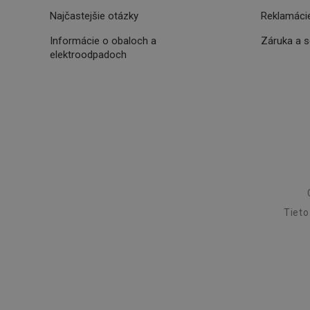
receive-cookie-dep
Najčastejšie otázky
Reklamácie
Informácie o obaloch a
Záruka a 
elektroodpadoch
cjConsent
udid
__rtbh.lid
pid
Tieto
lastVisitedProducts
shopsys_abc
SERVERID