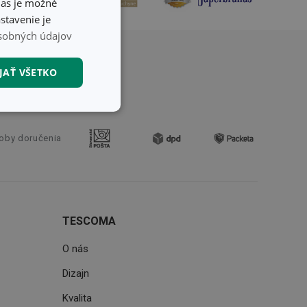
hlas je možné
stavenie je
sobných údajov
JAŤ VŠETKO
nkčné súbory
oby doručenia
TESCOMA
unkčné súbory
ľa a správa účtu.
O nás
Dizajn
Kvalita