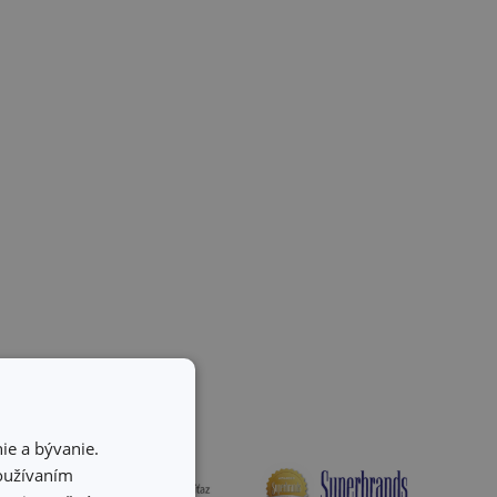
ie a bývanie.
používaním