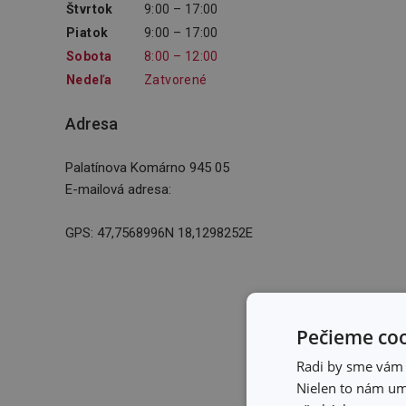
Štvrtok
9:00 – 17:00
Piatok
9:00 – 17:00
Sobota
8:00 – 12:00
Nedeľa
Zatvorené
Adresa
Palatínova Komárno 945 05
E-mailová adresa
:
GPS: 47,7568996N 18,1298252E
Pečieme coo
Radi by sme vám u
Nielen to nám umo