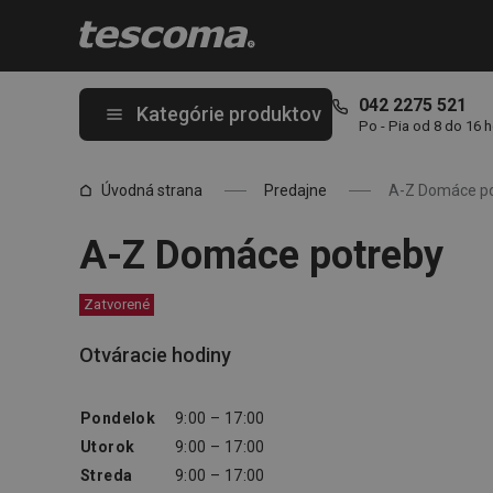
Nachádzate sa na stránke A-Z Domáce potreby
042 2275 521
Kategórie produktov
Po - Pia od 8 do 16 
Úvodná strana
Predajne
A-Z Domáce p
A-Z Domáce potreby
Zatvorené
Otváracie hodiny
Pondelok
9:00 – 17:00
Utorok
9:00 – 17:00
Streda
9:00 – 17:00