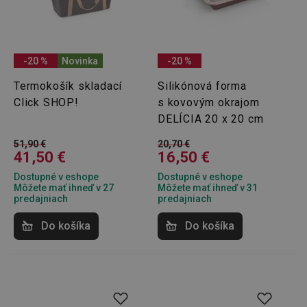
receive-cookie-deprecation
.doubleclick.net
4 mesiace
4 týždne
-20 %
Novinka
-20 %
Termokošík skladací
Silikónová forma
Click SHOP!
s kovovým okrajom
DELÍCIA 20 x 20 cm
51,90 €
20,70 €
41,50 €
16,50 €
Dostupné v eshope
Dostupné v eshope
Google
Môžete mať ihneď v 27
Môžete mať ihneď v 31
Privacy Policy
predajniach
predajniach
cjConsent
.tescoma.sk
1 rok
Do košíka
Do košíka
udid
.tescoma.cz
1 mesiac