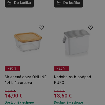
Do košíka
Do košíka
-20 %
-20 %
Sklenená dóza ONLINE
Nádoba na bioodpad
1,4 l, štvorcová
PURO
18,70 €
17,00 €
14,90 €
13,60 €
Dostupné v eshope
Dostupné v eshope