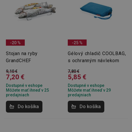
-20 %
-25 %
Stojan na ryby
Gélový chladič COOLBAG,
GrandCHEF
s ochranným návlekom
9,10 €
7,80 €
7,20 €
5,85 €
Dostupné v eshope
Dostupné v eshope
Môžete mať ihneď v 25
Môžete mať ihneď v 29
predajniach
predajniach
Do košíka
Do košíka