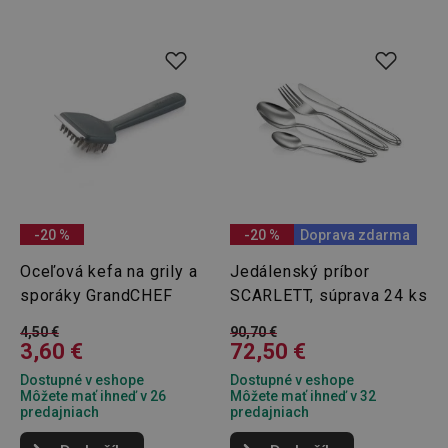
lastVisitedProducts
www.tescoma.sk
4 týždne
2 dni
-20 %
-20 %
Doprava zdarma
Oceľová kefa na grily a
Jedálenský príbor
sporáky GrandCHEF
SCARLETT, súprava 24 ks
shopsys_abc
www.tescoma.sk
6
mesiacov
4,50 €
90,70 €
3,60 €
72,50 €
SERVERID
Cookies
HAProxy
relácie
Technologies LLC
Dostupné v eshope
Dostupné v eshope
.clickonometrics.pl
Môžete mať ihneď v 26
Môžete mať ihneď v 32
predajniach
predajniach