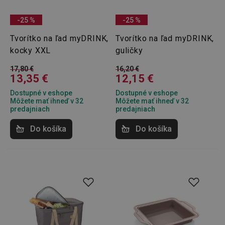
-25 %
-25 %
Marketingové
Funkčné súbory
Tvorítko na ľad myDRINK,
cookies
Tvorítko na ľad myDRINK,
kocky XXL
guličky
17,80 €
16,20 €
13,35 €
12,15 €
Dostupné v eshope
Dostupné v eshope
Môžete mať ihneď v 32
Môžete mať ihneď v 32
predajniach
Základné (funkčné) cookies
predajniach
Analytické a preferenčné cookies
Do košíka
Do košíka
Marketingové cookies
Funkčné súbory
Nevyhnutne potrebné súbory cookie umožňujú
základné funkcie webovej lokality, ako prihlásenie
používateľa a správa účtu. Webová lokalita sa nedá
správne používať bez nevyhnutne potrebných
súborov cookie.
Poskytovateľ
/
Uplynutie
Názov
Doména
platnosti