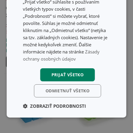
„Prijať všetko“ súhlasíte s používaním
Chladiace kocky PRESTO,
Tvorítko na ľad myDRINK,
všetkých typov cookies, v časti
24ks
tyčinky
„Podrobnosti“ si môžete vybrať, ktoré
povolíte. Súhlas je možné odmietnuť
7,00 €
12,80 €
kliknutím na „Odmietnuť všetko“ (netýka
5,25 €
9,60 €
sa tzv. základných cookies). Nastavenie je
Dostupné v eshope
Dostupné v eshope
možné kedykoľvek zmeniť. Ďalšie
Môžete mať ihneď v 32
Môžete mať ihneď v 31
predajniach
predajniach
informácie nájdete na stránke
Zásady
ochrany osobných údajov
Do košíka
Do košíka
PRIJAŤ VŠETKO
ODMIETNUŤ VŠETKO
ZOBRAZIŤ PODROBNOSTI
Základné
Analytické a
(funkčné) cookies
preferenčné
cookies