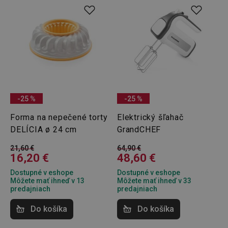
-25 %
-25 %
Forma na nepečené torty
Elektrický šľahač
DELÍCIA ø 24 cm
GrandCHEF
21,60 €
64,90 €
16,20 €
48,60 €
Dostupné v eshope
Dostupné v eshope
Môžete mať ihneď v 13
Môžete mať ihneď v 33
predajniach
predajniach
Do košíka
Do košíka