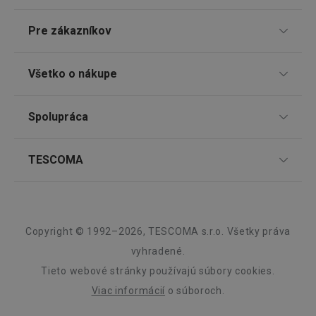
46660_fts
www.tescoma.sk
3 dni
Pre zákazníkov
VISITOR_PRIVACY_METADATA
5
YouTube
mesiacov
.youtube.com
4 týždne
TESCOMA klub
Všetko o nákupe
Darčekové poukazy
Doprava a spôsob platby
Spolupráca
Zákaznícky servis TESCOMA
Nákupný poriadok
Najčastejšie otázky
Pre firmy
TESCOMA
Reklamácie a vrátenie tovaru v eshope
Informácie o obaloch a elektroodpadoch
Affiliate program
Reklamácie v predajniach
O nás
Kariéra
Záruka a servis TESCOMA
Dizajn
Copyright © 1992–2026, TESCOMA s.r.o. Všetky práva
Kvalita
vyhradené.
Tieto webové stránky používajú súbory cookies.
Blog
Viac informácií
o súboroch.
Zásady ochrany osobných údajov