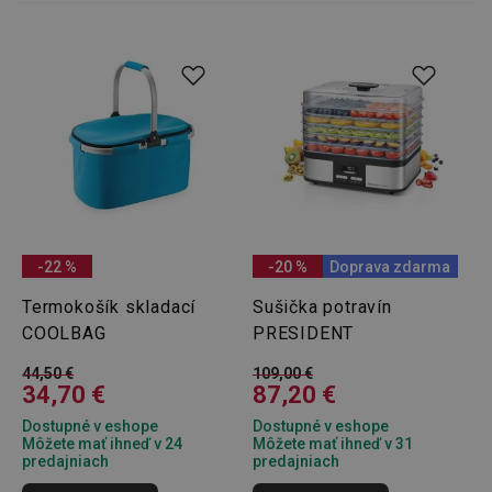
-22 %
-20 %
Doprava zdarma
Termokošík skladací
Sušička potravín
COOLBAG
PRESIDENT
44,50 €
109,00 €
34,70 €
87,20 €
Dostupné v eshope
Dostupné v eshope
Môžete mať ihneď v 24
Môžete mať ihneď v 31
predajniach
predajniach