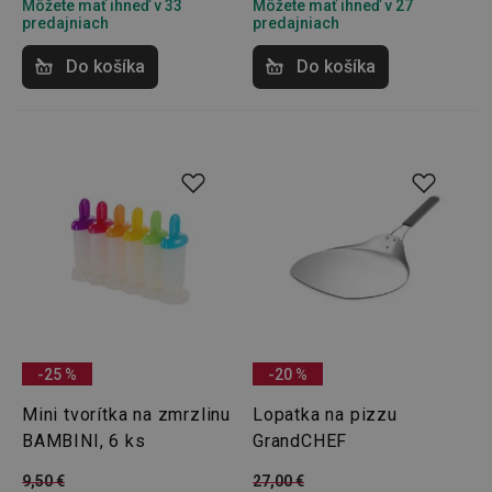
Môžete mať ihneď v 33
Môžete mať ihneď v 27
predajniach
predajniach
Do košíka
Do košíka
-25 %
-20 %
Mini tvorítka na zmrzlinu
Lopatka na pizzu
BAMBINI, 6 ks
GrandCHEF
9,50 €
27,00 €