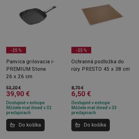
-25 %
-25 %
__rtbh.lid
www.tescoma.sk
1 rok
Panvica grilovacia i-
Ochranná podložka do
PREMIUM Stone
rúry PRESTO 45 x 38 cm
26 x 26 cm
53,20 €
8,70 €
39,90 €
6,50 €
Dostupné v eshope
Dostupné v eshope
Môžete mať ihneď v 32
Môžete mať ihneď v 33
predajniach
predajniach
pid
1
Twitter Inc.
Do košíka
Do košíka
sekunda
.smartadserver.com