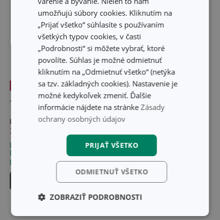
varenie a bývanie. Nielen to nám
umožňujú súbory cookies. Kliknutím na
„Prijať všetko“ súhlasíte s používaním
všetkých typov cookies, v časti
„Podrobnosti“ si môžete vybrať, ktoré
povolíte. Súhlas je možné odmietnuť
kliknutím na „Odmietnuť všetko“ (netýka
sa tzv. základných cookies). Nastavenie je
-25 %
-25 %
možné kedykoľvek zmeniť. Ďalšie
Tretinka myBEER Icon
Tretinka myBEER Lupulus
informácie nájdete na stránke
Zásady
ochrany osobných údajov
5,10 €
5,10 €
3,80 €
3,80 €
PRIJAŤ VŠETKO
Dostupné v eshope
Dostupné v eshope
Môžete mať ihneď v 29
Môžete mať ihneď v 28
predajniach
predajniach
ODMIETNUŤ VŠETKO
Do košíka
Do košíka
ZOBRAZIŤ PODROBNOSTI
Základné
Analytické a