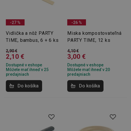
-27 %
-26 %
Vidlička a nôž PARTY
Miska kompostovateľná
TIME, bambus, 6 + 6 ks
PARTY TIME, 12 ks
2,90 €
4,10 €
2,10 €
3,00 €
Dostupné v eshope
Dostupné v eshope
Môžete mať ihneď v 25
Môžete mať ihneď v 20
predajniach
predajniach
Do košíka
Do košíka