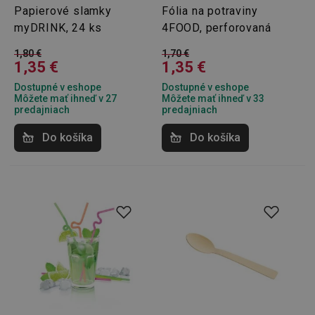
Papierové slamky
Fólia na potraviny
myDRINK, 24 ks
4FOOD, perforovaná
1,80 €
1,70 €
1,35 €
1,35 €
Dostupné v eshope
Dostupné v eshope
Môžete mať ihneď v 27
Môžete mať ihneď v 33
predajniach
predajniach
Do košíka
Do košíka