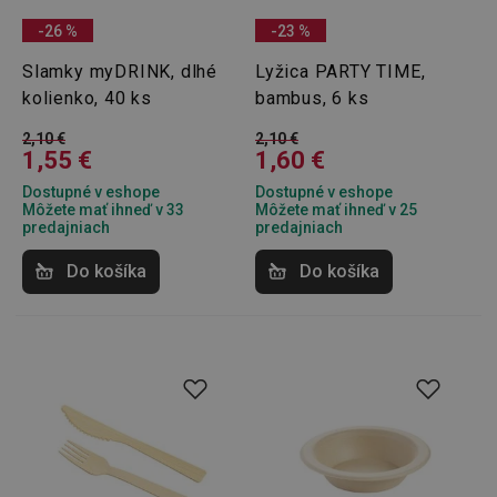
-26 %
-23 %
Slamky myDRINK, dlhé
Lyžica PARTY TIME,
kolienko, 40 ks
bambus, 6 ks
2,10 €
2,10 €
1,55 €
1,60 €
Dostupné v eshope
Dostupné v eshope
Môžete mať ihneď v 33
Môžete mať ihneď v 25
predajniach
predajniach
Do košíka
Do košíka