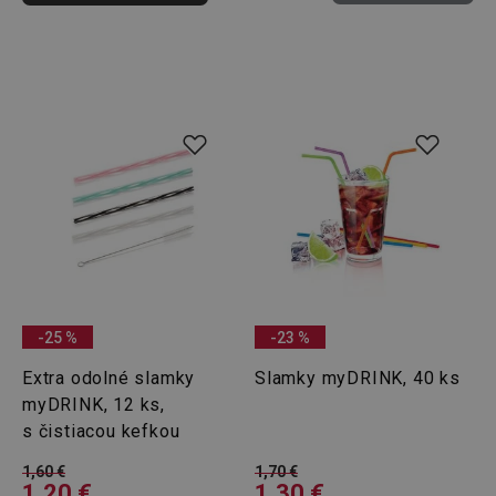
-25 %
-23 %
Extra odolné slamky
Slamky myDRINK, 40 ks
myDRINK, 12 ks,
s čistiacou kefkou
1,60 €
1,70 €
1,20 €
1,30 €