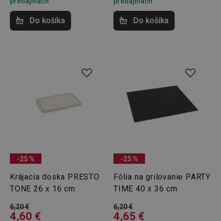
predajniach
predajniach
udid
.tescoma.cz
1 mesiac
Do košíka
Do košíka
__rtbh.lid
www.tescoma.sk
1 rok
-25 %
-25 %
Krájacia doska PRESTO
Fólia na grilovanie PARTY
TONE 26 x 16 cm
TIME 40 x 36 cm
6,20 €
6,20 €
4,60 €
4,65 €
pid
1
Twitter Inc.