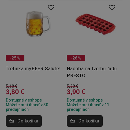
(funkčné) cookies
preferenčné
cookies
Marketingové
Funkčné súbory
cookies
-25 %
-26 %
Tretinka myBEER Salute!
Nádoba na tvorbu ľadu
PRESTO
Základné (funkčné) cookies
Analytické a preferenčné cookies
5,10 €
5,30 €
3,80 €
3,90 €
Marketingové cookies
Funkčné súbory
Dostupné v eshope
Dostupné v eshope
Nevyhnutne potrebné súbory cookie umožňujú
Môžete mať ihneď v 30
Môžete mať ihneď v 11
základné funkcie webovej lokality, ako prihlásenie
predajniach
predajniach
používateľa a správa účtu. Webová lokalita sa nedá
správne používať bez nevyhnutne potrebných
Do košíka
Do košíka
súborov cookie.
Poskytovateľ
/
Uplynutie