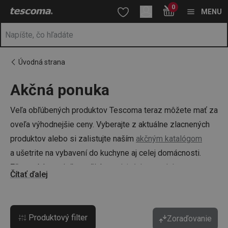
Nachádzate sa na stránke Akcie a zľavy
0
Prejsť na vyhľadávanie
Prejsť na hlavný obsah
Prejsť na navigáciu
MENU
Úvodná strana
Akčná ponuka
a
na
Veľa obľúbených produktov Tescoma teraz môžete mať za
oveľa výhodnejšie ceny. Vyberajte z aktuálne zlacnených
produktov alebo si zalistujte naším
akčným katalógom
a ušetrite na vybavení do kuchyne aj celej domácnosti.
Zľavy získate tiež v našich
predajných centrách
.
Čítať ďalej
Produktový filter
Zoraďovanie