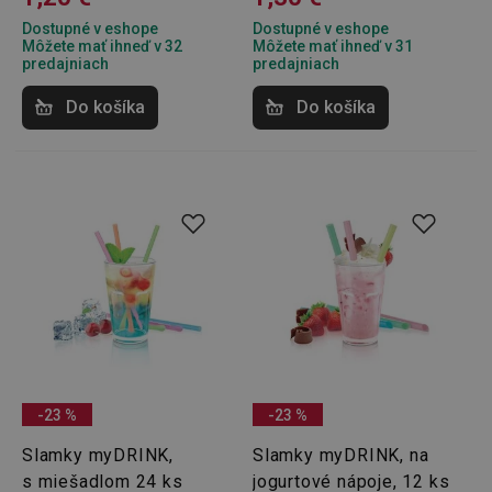
Dostupné v eshope
Dostupné v eshope
Môžete mať ihneď v 32
Môžete mať ihneď v 31
predajniach
predajniach
Do košíka
Do košíka
-23 %
-23 %
Slamky myDRINK,
Slamky myDRINK, na
s miešadlom 24 ks
jogurtové nápoje, 12 ks