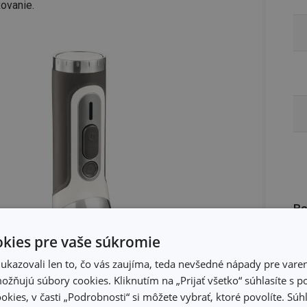
xovanie.
Ba
kies pre vaše súkromie
kazovali len to, čo vás zaujíma, teda nevšedné nápady pre varen
žňujú súbory cookies. Kliknutím na „Prijať všetko“ súhlasíte s 
okies, v časti „Podrobnosti“ si môžete vybrať, ktoré povolíte. Sú