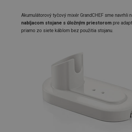
Akumulátorový tyčový mixér GrandCHEF sme navrhli n
cjConsent
nabíjacom stojane s úložným priestorom
pre adapt
priamo zo siete káblom bez použitia stojanu.
udid
__rtbh.lid
pid
lastVisitedProducts
shopsys_abc
SERVERID