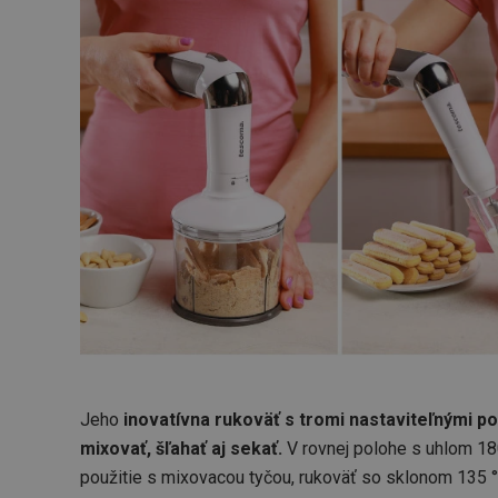
Jeho
inovatívna rukoväť s tromi nastaviteľnými p
mixovať, šľahať aj sekať.
V rovnej polohe s uhlom 18
použitie s mixovacou tyčou, rukoväť so sklonom 135 °