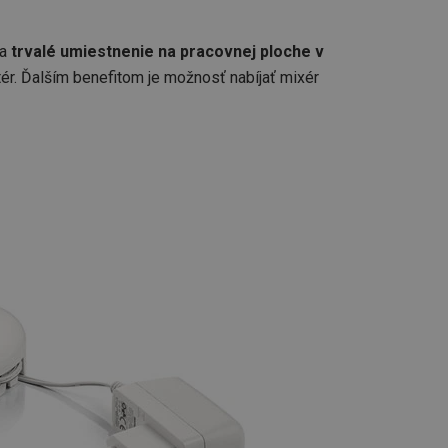
systém přijímá, a zajištění souladu a p
vyvíjejícími se webovými standardy a 
ochraně soukromí.
a
trvalé umiestnenie na pracovnej ploche v
.tescoma.sk
1 rok
Tento soubor cookie se používá k ukl
ér. Ďalším benefitom je možnosť nabíjať mixér
uživatele pro cookies na webových st
.tescoma.cz
1 mesiac
Tento cookie se používá k jedinečné ide
která mají přístup k webové stránce, 
používání a zlepšila uživatelskou zkuš
Google Privacy Policy
www.tescoma.sk
1 rok
Tento soubor cookie se používá k rout
navigačních zkušeností uživatele tím, ž
konkrétnímu serveru a zajistí konzisten
prohlížení.
1
Tento súbor cookie umožňuje návšt
Twitter Inc.
sekunda
stránok používať funkcie súvisiace s 
.smartadserver.com
stránky, ktorú navštevujú.
www.tescoma.sk
4 týždne
Tento súbor cookie zaznamenáva pos
2 dni
zobrazené návštevníkom pre zlepšenie
prehliadania a odporúčaní.
www.tescoma.sk
6
mesiacov
Cookies
Zvyčajne sa používa na vyváženie záťaž
HAProxy
relácie
server, ktorý doručil poslednú stránk
Technologies LLC
Priradené k softvéru HAProxy Load Ba
.clickonometrics.pl