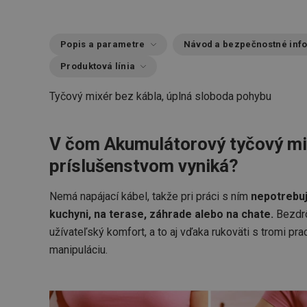
Popis a parametre
Návod a bezpečnostné inf
Produktová línia
Tyčový mixér bez kábla, úplná sloboda pohybu
V čom Akumulátorový tyčový mi
príslušenstvom vyniká?
Nemá napájací kábel, takže pri práci s ním
nepotrebu
kuchyni, na terase, záhrade alebo na chate.
Bezdrô
užívateľský komfort, a to aj vďaka rukoväti s tromi p
manipuláciu.