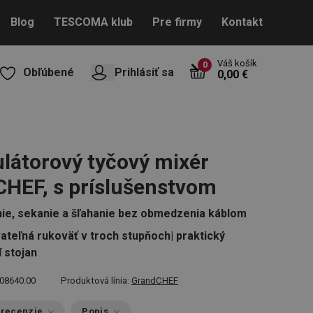
Blog
TESCOMA klub
Pre firmy
Kontakt
Váš košík
0
Obľúbené
Prihlásiť sa
0,00 €
átorový tyčový mixér
HEF, s príslušenstvom
ie, sekanie a šľahanie bez obmedzenia káblom
ateľná rukoväť v troch stupňoch| praktický
í stojan
08640.00
Produktová línia:
GrandCHEF
 recenzie
Popis