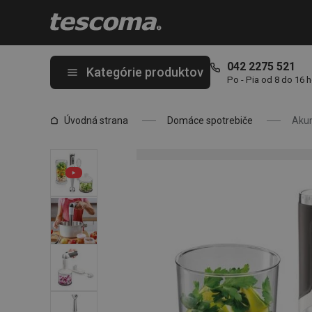
Nachádzate sa na stránke Akumulátorový tyčový mixér GrandCHE
042 2275 521
Kategórie produktov
Po - Pia od 8 do 16 
Úvodná strana
Domáce spotrebiče
Akum