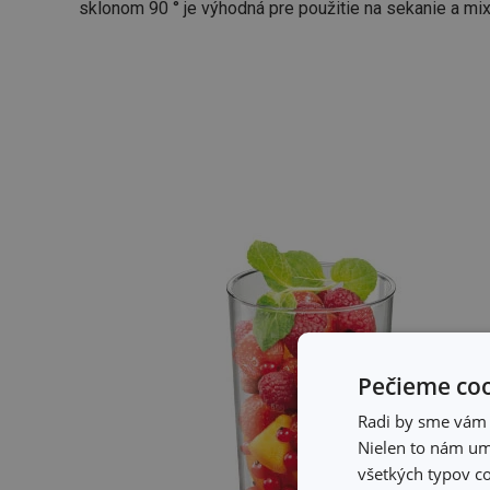
sklonom 90 ° je výhodná pre použitie na sekanie a mi
Pečieme coo
Radi by sme vám u
Nielen to nám umo
všetkých typov co