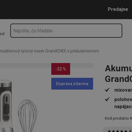
F, s príslušenstvom
Prejsť na vyhľadávanie
Prejsť na hlavný obsah
Prejsť na navigáciu
Predajne
hod
ulátorový tyčový mixér GrandCHEF, s príslušenstvom
Akumul
-22 %
GrandC
Doprava zdarma
mixovan
polohov
napájac
Kód produktu
9
4