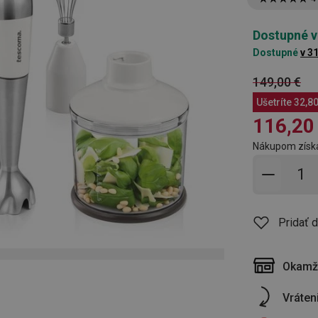
Dostupné v
Dostupné
v 3
149,00 €
Ušetríte
32,80
116,20
Nákupom získ
Pridať 
Pridať 
Okamži
Vráten