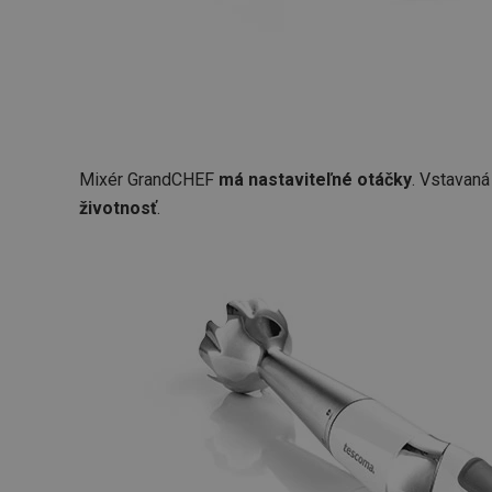
CookieScriptConse
__cf_bm
CCMSESSID
Mixér GrandCHEF
má nastaviteľné otáčky
. Vstavaná
životnosť
.
__cf_bm
46660_fts
VISITOR_PRIVACY_
Poskytova
Názov
Názov
/
Doména