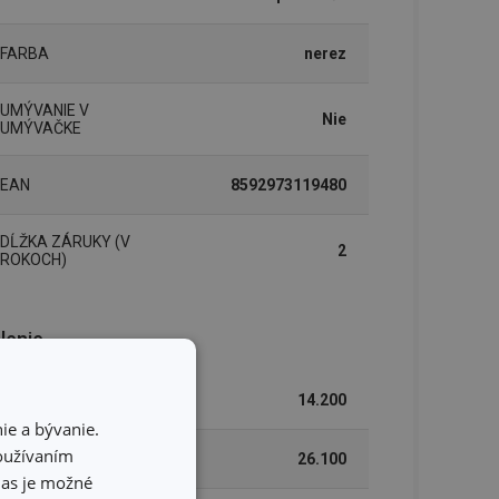
FARBA
nerez
UMÝVANIE V
Nie
UMÝVAČKE
EAN
8592973119480
DĹŽKA ZÁRUKY (V
2
ROKOCH)
lenie
ŠÍRKA (CM)
14.200
ie a bývanie.
používaním
VÝŠKA (CM)
26.100
hlas je možné