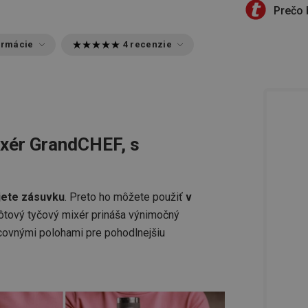
Prečo 
ormácie
4 recenzie
xér GrandCHEF, s
jete zásuvku
. Preto ho môžete použiť
v
tový tyčový mixér prináša výnimočný
racovnými polohami pre pohodlnejšiu