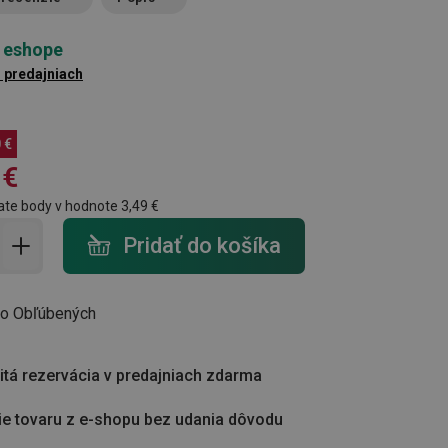
 eshope
1 predajniach
 €
 €
ate body v hodnote
3,49 €
do košíka - počet
Pridať do košíka
do Obľúbených
tá rezervácia v predajniach zdarma
ie tovaru z e-shopu bez udania dôvodu