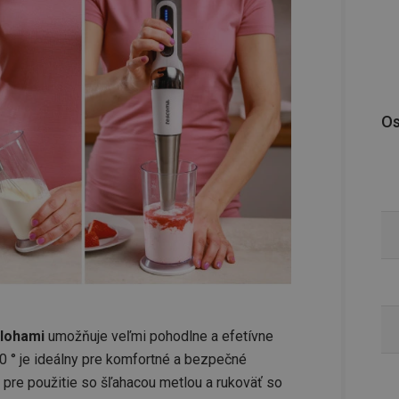
Os
olohami
umožňuje veľmi pohodlne a efetívne
0 ° je ideálny pre komfortné a bezpečné
 pre použitie so šľahacou metlou a rukoväť so