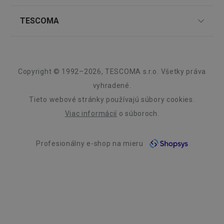
Nákupný poriadok
Najčastejšie otázky
Pre firmy
TESCOMA
Všetky produkty z línie ACCURA
Reklamácie a vrátenie tovaru v eshope
Informácie o obaloch a elektroodpadoch
Affiliate program
Reklamácie v predajniach
O nás
__rtbh.lid
www.tescoma.sk
1 rok
Kariéra
Záruka a servis TESCOMA
Dizajn
Copyright © 1992–2026, TESCOMA s.r.o. Všetky práva
Kvalita
vyhradené.
Tieto webové stránky používajú súbory cookies.
Blog
Viac informácií
o súboroch.
Zásady ochrany osobných údajov
Profesionálny e-shop na mieru
Kontakt
pid
1
Twitter Inc.
sekunda
.smartadserver.com
Využívanie súborov cookies
Prehlásenie o prístupnosti