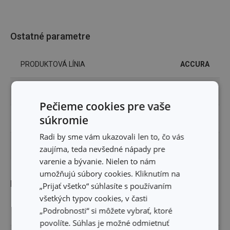
Ostatné parametre
PRODUKTOVÁ LÍNIA
ACCURA
FARBA
červená
Pečieme cookies pre vaše
súkromie
EAN
8595028406573
Radi by sme vám ukazovali len to, čo vás
DĹŽKA ZÁRUKY (V ROKOCH)
2
zaujíma, teda nevšedné nápady pre
varenie a bývanie. Nielen to nám
umožňujú súbory cookies. Kliknutím na
Balenie
„Prijať všetko“ súhlasíte s používaním
všetkých typov cookies, v časti
„Podrobnosti“ si môžete vybrať, ktoré
POČET KS V SÚPRAVE
4
povolíte. Súhlas je možné odmietnuť