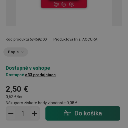
Kód produktu
634592.00
Produktová línia:
ACCURA
Popis
Dostupné v eshope
Dostupné
v 33 predajniach
2,50 €
0,63 €/ks
Nákupom získate body v hodnote
0,08 €
Pridať do košíka - počet
Do košíka