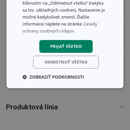
kliknutím na „Odmietnuť všetko“ (netýka
ŠÍRKA (CM)
8.500
sa tzv. základných cookies). Nastavenie je
možné kedykoľvek zmeniť. Ďalšie
VÝŠKA (CM)
1.500
informácie nájdete na stránke
Zásady
ochrany osobných údajov
DĹŽKA (CM)
12.000
PRIJAŤ VŠETKO
HMOTNOSŤ VRÁTANE BALENIA (KG)
0.100
ODMIETNUŤ VŠETKO
INNER BOX PRE B2B ZÁKAZNÍKOV (KS)
12
ZOBRAZIŤ PODROBNOSTI
MASTER BOX PRE B2B ZÁKAZNÍKOV (KS)
96
Základné
Analytické a
(funkčné) cookies
preferenčné
cookies
Produktová línia
Marketingové
Funkčné súbory
cookies