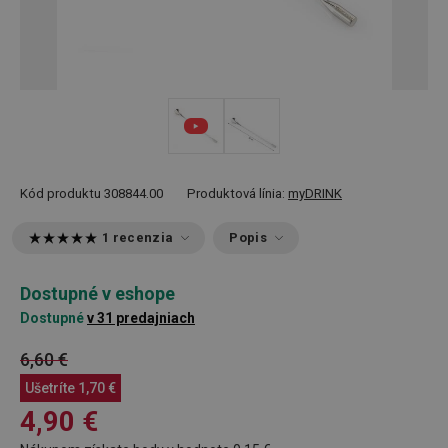
Kód produktu
308844.00
Produktová línia:
myDRINK
1 recenzia
Popis
Dostupné v eshope
Dostupné
v 31 predajniach
6,60 €
Ušetríte
1,70 €
4,90 €