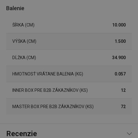
Balenie
Marketingové
Funkčné súbory
cookies
ŠÍRKA (CM)
10.000
VÝŠKA (CM)
1.500
DĹŽKA (CM)
34.900
Základné (funkčné) cookies
Analytické a preferenčné cookies
HMOTNOSŤ VRÁTANE BALENIA (KG)
0.057
Marketingové cookies
Funkčné súbory
Nevyhnutne potrebné súbory cookie umožňujú
INNER BOX PRE B2B ZÁKAZNÍKOV (KS)
12
základné funkcie webovej lokality, ako prihlásenie
používateľa a správa účtu. Webová lokalita sa nedá
správne používať bez nevyhnutne potrebných
MASTER BOX PRE B2B ZÁKAZNÍKOV (KS)
72
súborov cookie.
Poskytovateľ
/
Uplynutie
Názov
Doména
platnosti
receive-cookie-deprecation
.doubleclick.net
4 mesiace
Recenzie
4 týždne