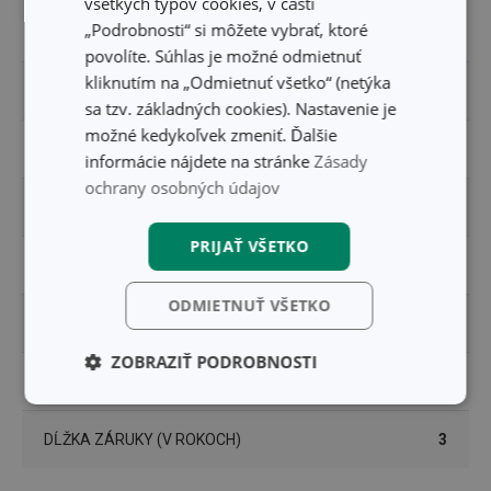
všetkých typov cookies, v časti
„Podrobnosti“ si môžete vybrať, ktoré
MATERIÁL
nerezová oceľ
povolíte. Súhlas je možné odmietnuť
kliknutím na „Odmietnuť všetko“ (netýka
PRODUKTOVÁ LÍNIA
myDRINK
sa tzv. základných cookies). Nastavenie je
možné kedykoľvek zmeniť. Ďalšie
TYP
barmanská lyžica
informácie nájdete na stránke
Zásady
ochrany osobných údajov
ZARADENIE
barman a someliér
PRIJAŤ VŠETKO
FARBA
nerez
ODMIETNUŤ VŠETKO
UMÝVANIE V UMÝVAČKE
Áno
ZOBRAZIŤ PODROBNOSTI
EAN
8595028407983
Základné
Analytické a
(funkčné) cookies
preferenčné
DĹŽKA ZÁRUKY (V ROKOCH)
3
cookies