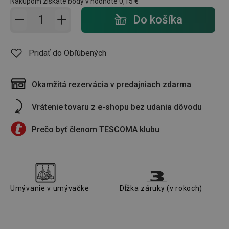
Nákupom získate body v hodnote
0,15 €
Pridať do košíka - počet
Do košíka
Pridať do Obľúbených
Okamžitá rezervácia v predajniach zdarma
Vrátenie tovaru z e-shopu bez udania dôvodu
Prečo byť členom TESCOMA klubu
Umývanie v umývačke
Dĺžka záruky (v rokoch)