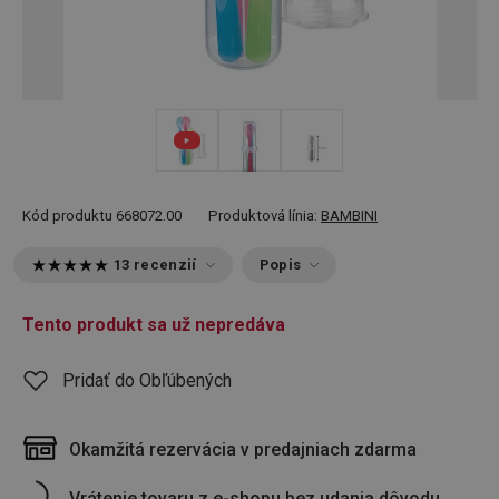
Kód produktu
668072.00
Produktová línia:
BAMBINI
13 recenzií
Popis
Tento produkt sa už nepredáva
Pridať do Obľúbených
Okamžitá rezervácia v predajniach zdarma
Vrátenie tovaru z e-shopu bez udania dôvodu