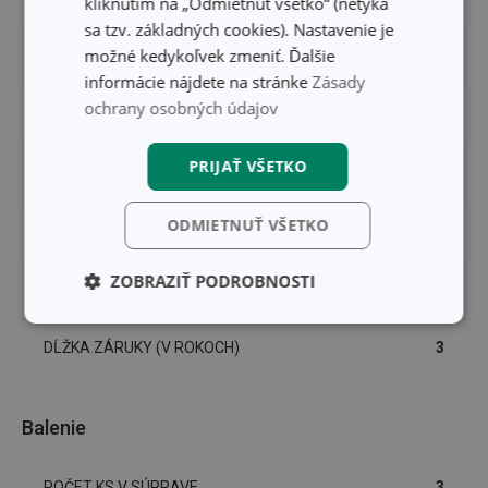
MATERIÁL
plast
kliknutím na „Odmietnuť všetko“ (netýka
sa tzv. základných cookies). Nastavenie je
možné kedykoľvek zmeniť. Ďalšie
PRODUKTOVÁ LÍNIA
BAMBINI
informácie nájdete na stránke
Zásady
ochrany osobných údajov
TYP
lyžička
PRIJAŤ VŠETKO
ZARADENIE
cestovanie
ODMIETNUŤ VŠETKO
UMÝVANIE V UMÝVAČKE
Áno
ZOBRAZIŤ PODROBNOSTI
EAN
8595028452730
Základné
Analytické a
(funkčné) cookies
preferenčné
DĹŽKA ZÁRUKY (V ROKOCH)
3
cookies
Balenie
Marketingové
Funkčné súbory
cookies
POČET KS V SÚPRAVE
3