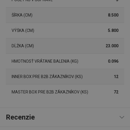
ŠÍRKA (CM)
8.500
VÝŠKA (CM)
5.800
Základné (funkčné) cookies
Analytické a preferenčné cookies
DĹŽKA (CM)
23.000
Marketingové cookies
Funkčné súbory
HMOTNOSŤ VRÁTANE BALENIA (KG)
0.096
Nevyhnutne potrebné súbory cookie umožňujú
základné funkcie webovej lokality, ako prihlásenie
používateľa a správa účtu. Webová lokalita sa nedá
správne používať bez nevyhnutne potrebných
INNER BOX PRE B2B ZÁKAZNÍKOV (KS)
12
súborov cookie.
Poskytovateľ
/
Uplynutie
Názov
MASTER BOX PRE B2B ZÁKAZNÍKOV (KS)
72
Doména
platnosti
receive-cookie-deprecation
.doubleclick.net
4 mesiace
4 týždne
Recenzie